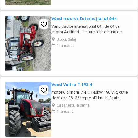
Vând tractor Internațional 644
Vând tractor Internațional 644 de 64 cai
,motor 4 cilindri , in stare foarte buna de
functionare, cutie de viteze mecanica cu 2
Jibou, Salaj
manete ,ambreiaj priza, cauciucuri in stare
1 ianuarie
bună ,fara defecte, revizie facuta, schimburi
de consumabile facute, nu necesita investitii.
Preț 5200
Vand Valtra T 193 H
motor 6 cilindrii, 7,4 l., 140kW 190 C.P., cutie
de viteze 36+36 trepte, 40 km. h, 3 prize
hidraulice, 650 65 r 42 spate, 540 65 r 30,
Cazanesti, Ialomita
6.240 ore, an 2013, TVA inclus în preț.
1 ianuarie