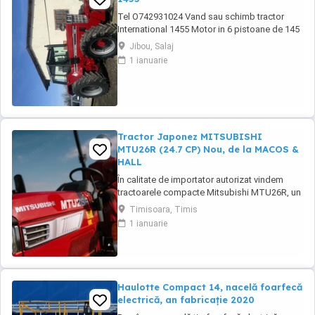
Tel O742931024 Vand sau schimb tractor
International 1455 Motor in 6 pistoane de 145
cai cu turbo Cilindru ajutător la ridicare Tiranti
Jibou, Salaj
față Cauciucuri in stare foarte buna Tractorul
1 ianuarie
se afla intr-o stare foarte buna, fara
defectiuni, toate reviziile au fost facute si
schimburi de consumabile, nu necesita ...
Tractor Japonez MITSUBISHI
MTU26R (24.7 CP) Nou, de la MACOS &
HALL
În calitate de importator autorizat vindem
tractoarele compacte Mitsubishi MTU26R, un
tractor proiectat și fabricat integral în
Timisoara, Timis
Japonia, recunoscut pentru fiabilitatea sa
1 ianuarie
legendară și eficiența în spații restrânse. Ideal
pentru vii, livezi, sere sau lucrări municipale.
De ce să alegi Mitsubishi MTU26R ...
Haulotte Compact 14, nacelă foarfecă
electrică, an fabricație 2020