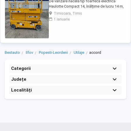
De vânzare nacelă tip foarfecă electrică
Haulotte Compact 14, înălțime de lucru 14 m,
an fabricație 2020, ore funcționare 570, stare
Timisoara, Timis
foarte bună de funcționarepreț 7000 euro
1 ianuarie
+TVA
Bestauto
Ilfov
Popesti-Leordeni
Utilaje
accord
Categorii
Județe
Localități