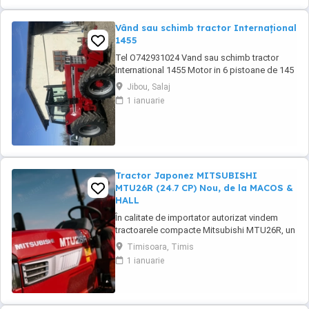
Vând sau schimb tractor Internațional
1455
Tel O742931024 Vand sau schimb tractor
International 1455 Motor in 6 pistoane de 145
cai cu turbo Cilindru ajutător la ridicare Tiranti
Jibou, Salaj
față Cauciucuri in stare foarte buna Tractorul
1 ianuarie
se afla intr-o stare foarte buna, fara
defectiuni, toate reviziile au fost facute si
schimburi de consumabile, nu necesita ...
Tractor Japonez MITSUBISHI
MTU26R (24.7 CP) Nou, de la MACOS &
HALL
În calitate de importator autorizat vindem
tractoarele compacte Mitsubishi MTU26R, un
tractor proiectat și fabricat integral în
Timisoara, Timis
Japonia, recunoscut pentru fiabilitatea sa
1 ianuarie
legendară și eficiența în spații restrânse. Ideal
pentru vii, livezi, sere sau lucrări municipale.
De ce să alegi Mitsubishi MTU26R ...