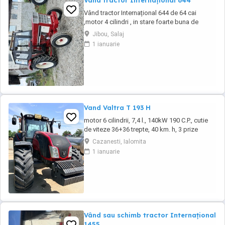
Vând tractor Internațional 644
Vând tractor Internațional 644 de 64 cai
,motor 4 cilindri , in stare foarte buna de
functionare, cutie de viteze mecanica cu 2
Jibou, Salaj
manete ,ambreiaj priza, cauciucuri in stare
1 ianuarie
bună ,fara defecte, revizie facuta, schimburi
de consumabile facute, nu necesita investitii.
Preț 5200
Vand Valtra T 193 H
motor 6 cilindrii, 7,4 l., 140kW 190 C.P., cutie
de viteze 36+36 trepte, 40 km. h, 3 prize
hidraulice, 650 65 r 42 spate, 540 65 r 30,
Cazanesti, Ialomita
6.240 ore, an 2013, TVA inclus în preț.
1 ianuarie
Vând sau schimb tractor Internațional
1455