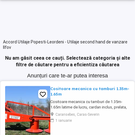
Accord Utilaje Popesti-Leordeni - Utilaje second hand de vanzare
Ilfov
Nu am găsit ceea ce cauți.
Selectează categoria și alte
filtre de căutare pentru a eficientiza căutarea
Anunțuri care te-ar putea interesa
Cositoare mecanica cu tamburi 1.35m-
1.65m
Cositoare mecanica cu tamburi de 1.35m-
1.65m latime de lucru, cardan inclus, prelata,
cheie de cutite Transport in toate judetele
Caransebes, Caras-Severin
1 ianuarie