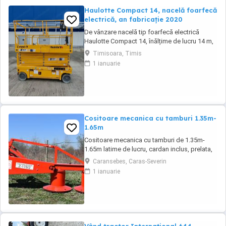
Haulotte Compact 14, nacelă foarfecă
electrică, an fabricație 2020
De vânzare nacelă tip foarfecă electrică
Haulotte Compact 14, înălțime de lucru 14 m,
an fabricație 2020, ore funcționare 570, stare
Timisoara, Timis
foarte bună de funcționarepreț 7000 euro
1 ianuarie
+TVA
Cositoare mecanica cu tamburi 1.35m-
1.65m
Cositoare mecanica cu tamburi de 1.35m-
1.65m latime de lucru, cardan inclus, prelata,
cheie de cutite Transport in toate judetele
Caransebes, Caras-Severin
1 ianuarie