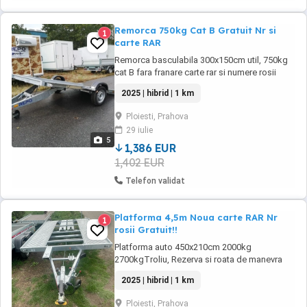
Remorca 750kg Cat B Gratuit Nr si
1
carte RAR
Remorca basculabila 300x150cm util, 750kg
cat B fara franare carte rar si numere rosii
Gratuit pe loc, posibilitate rate fixe cu avans
2025 | hibrid | 1 km
zero prin TBI Bank!
Ploiesti, Prahova
29 iulie
5
1,386 EUR
1,402 EUR
Telefon validat
Platforma 4,5m Noua carte RAR Nr
1
rosii Gratuit!!
Platforma auto 450x210cm 2000kg
2700kgTroliu, Rezerva si roata de manevra
Gratuit! numere rosii si carte RAR Gratuit!!
2025 | hibrid | 1 km
Posibilitate rate fara Avans prin Tbi Bank
aprobare rapida!!
Ploiesti, Prahova