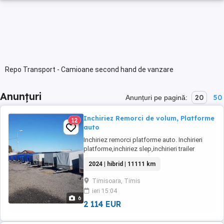
Repo Transport - Camioane second hand de vanzare
Anunțuri
20
50
Anunțuri pe pagină:
Inchiriez Remorci de volum, Platforme
12
auto
Inchiriez remorci platforme auto. Inchirieri
platforme,inchiriez slep,inchirieri trailer
auto,inchirieri remorci 3m auto , remorci
2024 | hibrid | 11111 km
zincate cu prelata fara prelata,inchirieri
remorci motoare,inchiriez remorci atv-uri ,de
Timisoara, Timis
diferite marimi (2m,2,5m,3m,4m,5m) si
ieri 15:04
categorii (750kg-2700kg), inchiriez remorca ...
6
2 114 EUR