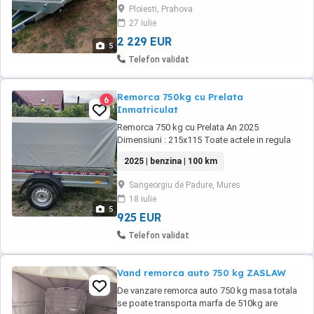
Ploiesti, Prahova
27 iulie
2 229 EUR
5
Telefon validat
Remorca 750kg cu Prelata
6
Inmatriculat
Remorca 750 kg cu Prelata An 2025
Dimensiuni : 215x115 Toate actele in regula
,proprietar ,fiscal. 4850 lei! Sangeorgiu de
2025 | benzina | 100 km
Padure (Erdőszentgyörgy)
Sangeorgiu de Padure, Mures
18 iulie
5
925 EUR
Telefon validat
Vand remorca auto 750 kg ZASLAW
De vanzare remorca auto 750 kg masa totala
se poate transporta marfa de 510kg are