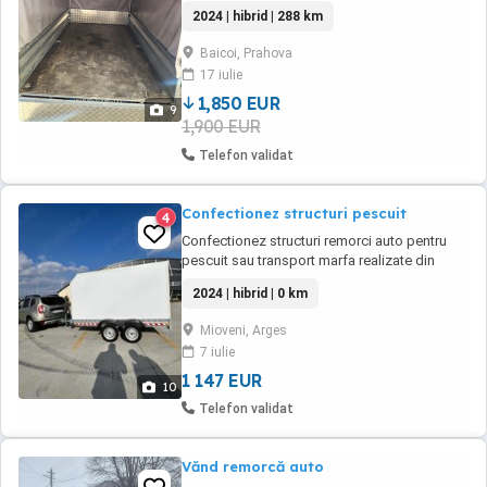
instalatie pe leduri picioare de sustinere
2024 | hibrid | 288 km
2(buc) are obloanele fata spate rabatabile
,basculabila si totodata sunt placate cu tabla
Baicoi, Prahova
aluminiu striat este acoperita cu prelata
17 iulie
rezistenta cadru metalic+roata de
rezerva,sistem ...
1,850 EUR
9
1,900 EUR
Telefon validat
Confectionez structuri pescuit
4
Confectionez structuri remorci auto pentru
pescuit sau transport marfa realizate din
structura Metalica panouri sendwis cu
2024 | hibrid | 0 km
grosime de 2,5 cm podeaua separate Fata de
remorca usi geamuri plase tantari tape
Mioveni, Arges
podeaua separata Fata de remorca Structura
7 iulie
este detasabila de remorca pret in functie de
dimensiunile ...
1 147 EUR
10
Telefon validat
Vănd remorcă auto