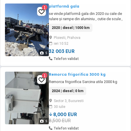
platformă gala
1
se vinde platformă gala din 2020 cu cale de
rulare și rampe din aluminiu , cutie de scule ,
chingi de ancorare noi , 4 suporți de încadrare
2020 | diesel | 1000 km
autoturism troliu electric de putere mare ,
troliu manual etc., mai multe informații la
Ploiesti, Prahova
telefon ...
ieri 10:52
32 003 EUR
5
Telefon validat
Remorca frigorifica 3000 kg
1
Remorca frigorifica Sarcina utila 2000 kg
2024 | diesel | 0 km
Sector 3, Bucuresti
30 iulie
8,000 EUR
8,500 EUR
5
Telefon validat