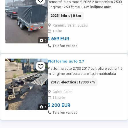
Remorcă auto model 2025 2 axe prelata 2500
lungime 1250lățime 1,4 m înălțime unic
proprietar preț negociabil
2025 | hibrid | 0 km
Ramnicu Sarat, Buzau
1 iulie
1 659 EUR
3
Telefon validat
Platforma auto 2.7
Platforma auto 2700 2017 cu troliu electric 4,5
m lungime perfecta stare itp,inmatriculata
acte la zi
2017 | electrica | 17300 km
Galati, Galati
16 iunie
3 200 EUR
3
Telefon validat