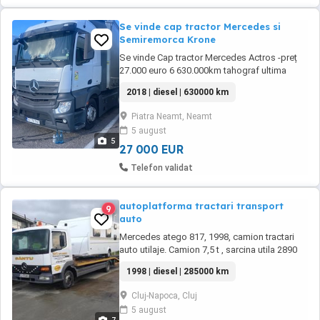
Se vinde cap tractor Mercedes si
Semiremorca Krone
Se vinde Cap tractor Mercedes Actros -preț
27.000 euro 6 630.000km tahograf ultima
generație cauciucuri față Bridgestone noi
2018 | diesel | 630000 km
cauciucuri spate Firestone baterii Varta(anul
trecut ) ambreiaj și rulment de presiune
Piatra Neamt, Neamt
schimbat anul trecut Semiremorca Krone
5 august
standard 2019 prelata (axa liftanta)-pret ...
5
27 000 EUR
Telefon validat
autoplatforma tractari transport
9
auto
Mercedes atego 817, 1998, camion tractari
auto utilaje. Camion 7,5 t , sarcina utila 2890
kg, 4249 cmc, 170 CP, platforma tractari auto
1998 | diesel | 285000 km
utilaje, 9m lungime x 2,5m latime, dotat cu
troliu electric, girofar, sirocol, statie emisie-
Cluj-Napoca, Cluj
receptie, carlig remorcare 3,5t ,tahograf
5 august
analogic, euro 2, ITP valabil, ...