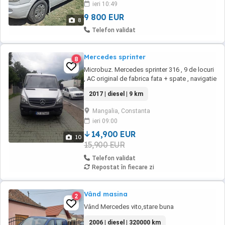
ieri 10:49
9 800 EUR
8
Telefon validat
Mercedes sprinter
8
Microbuz. Mercedes sprinter 316 , 9 de locuri
, AC original de fabrica fata + spate , navigatie
, pilot automat , scaune piele ecologica ,
2017 | diesel | 9 km
carosarea este originala de fabrica , motorul
a fost schimbat (90.000 km.) , kit de ambreiaj
Mangalia, Constanta
si volanta complet noi (detinem facturi).
ieri 09:00
Masina se prezinta foarte ...
14,900 EUR
10
15,900 EUR
Telefon validat
Repostat în fiecare zi
Vând masina
2
Vând Mercedes vito,stare buna
2006 | diesel | 320000 km