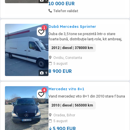
7
10 000 EUR
Telefon validat
Dubă Mercedes Sprinter
1
Duba de 3,5 tone se prezintă într-o stare
foarte bună, distribuție lanț-role, kit ambreaj,
consumabile ulei-filtre schimbate de curând.
2012 | diesel | 378000 km
Motor foarte fiabil, lipsă consum ulei,
întreținută, merită văzută! Preț ușor negociabil,
Ovidiu, Constanta
doresc seriozitate în apeluri!
5 august
8 900 EUR
9
Mercedez vito 8+1
4
Vand mercedez vito 8+1 din 2010 stare f buna
2010 | diesel | 565000 km
Oradea, Bihor
5 august
5,900 EUR