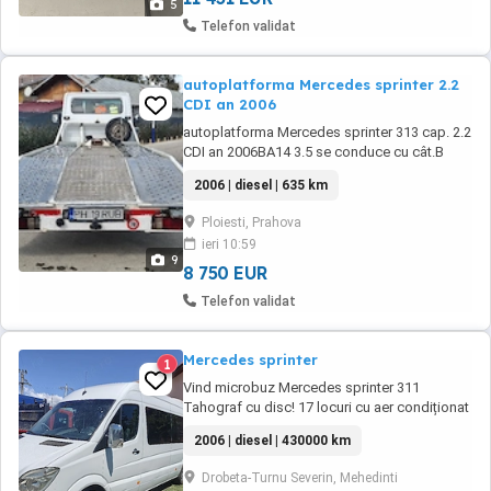
5
Telefon validat
autoplatforma Mercedes sprinter 2.2
CDI an 2006
autoplatforma Mercedes sprinter 313 cap. 2.2
CDI an 2006BA14 3.5 se conduce cu cât.B
pilot automat Platou 5mL util 2.20l Cale solide
2006 | diesel | 635 km
Închidere centralizata Webasto tahograf
Oglinzi electrice abs esp aser servo total
Ploiesti, Prahova
anvelope noiii Troliu cu telecomanda etc
ieri 10:59
proprietar în acte nu fac schimburi nu are ...
9
8 750 EUR
Telefon validat
Mercedes sprinter
1
Vind microbuz Mercedes sprinter 311
Tahograf cu disc! 17 locuri cu aer condiționat
și Webasto funcționale! Lucrează pe cursă
2006 | diesel | 430000 km
specială zilnic.. foarte bine întreținut.
Drobeta-Turnu Severin, Mehedinti