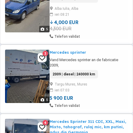
Alba Iulia, Alba
ieri 08:21
4,000 EUR
4,300 EUR
5
Telefon validat
Mercedes sprinter
3
Vand Mercedes sprinter an de fabricatie
2009,
2009 | diesel | 240000 km
Targu Mures, Mures
ieri 07:03
5 900 EUR
5
Telefon validat
Mercedes Sprinter 311 CDI, XXL, Maxi,
4
Mixto, tahograf, rulaj mic, km putini,
adus din Germania