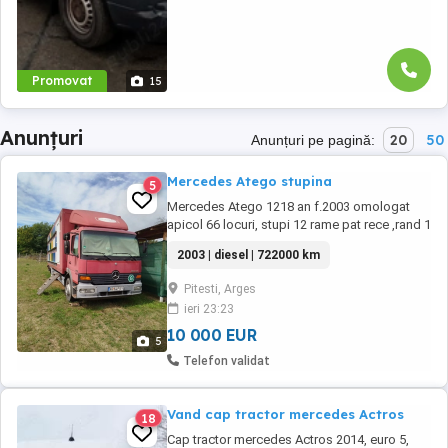
Promovat
15
Anunțuri
20
50
Anunțuri pe pagină:
Mercedes Atego stupina
5
Mercedes Atego 1218 an f.2003 omologat
apicol 66 locuri, stupi 12 rame pat rece ,rand 1
și 2 cu două caturi 1 2 ,rând 3 un singur cat 1
2003 | diesel | 722000 km
2.Kit ambreiaj schimbat în septembrie 2023,
bateriile acumulator martie 2025.Lift manual
Pitesti, Arges
pentru coborârea urcarea stupilor rând 2 și
ieri 23:23
3.Camionul are cameră de extracție ...
10 000 EUR
5
Telefon validat
Vand cap tractor mercedes Actros
18
Cap tractor mercedes Actros 2014, euro 5,