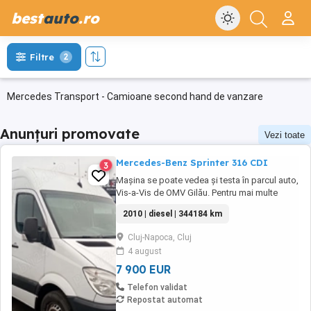
best
auto
.ro
Filtre
2
Mercedes Transport - Camioane second hand de vanzare
Anunțuri promovate
Vezi toate
Mercedes-Benz Sprinter 316 CDI
3
Mașina se poate vedea și testa în parcul auto,
Vis-a-Vis de OMV Gilău. Pentru mai multe
informații vă rugăm să contactați direct
2010 | diesel | 344184 km
vânzătorul telefonic la numerele: 0741 133
082 Sau 0728 040 915 Mercedes-Benz
Cluj-Napoca, Cluj
Sprinter 316 CDI an fabricație 2010 motor 2.2
4 august
CDi 160 CP Dotari: clima 6 ...
7 900 EUR
Telefon validat
Repostat automat