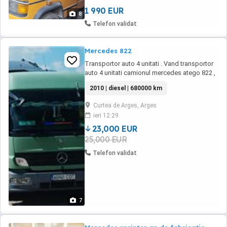
PENTRU ORICE INFORMATIE raspund doar
Telefonic. ...
1 990 EUR
8
Telefon validat
Mercedes 822
Transportor auto 4 unitati . Vand transportor
auto 4 unitati camionul mercedes atego 822 ,
an 2010 , capacitate cilindtica 4801 cm, 220
2010 | diesel | 680000 km
cp, tachograf digital , incalzitor webasto , 798
000 km lift hidraulic,structura galvanizata ,
Curtea de Arges, Arges
remorca vaap, 3500 kg maxim autorizata , an
ieri 12:29
fabricatie 2014.
23,000 EUR
25,000 EUR
Telefon validat
7