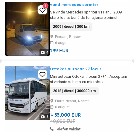
vand mercedes sprinter
1
Se vinde Mercedes sprinter 311 anul 2009
stare foarte bună de funcționare primul
proprietar in romania : Motor 2.2(6 trepte)
2009 | diesel | 300 km
Cârlig(priză) Geamuri electrice (inchidere
centralizata) Oglinzi electrice încălzite
Persani, Brasov
(Masina are carte service) Si multe altele..
6 august
detali in privat
199 EUR
4
Ottokar autocar 27 locuri
Mini autocar Ottokar , locuri 27+1 . Acceptam
si varianta schimb cu microbuz
2018 | diesel | 300000 km
Piatra Neamt, Neamt
6 august
33,000 EUR
5
40,000 EUR
Telefon validat