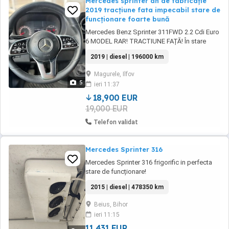
Mercedes sprinter an de fabricație
2019 tracțiune fata impecabil stare de
funcționare foarte bună
Mercedes Benz Sprinter 311FWD 2.2 Cdi Euro
6 MODEL RAR! TRACTIUNE FAȚĂ! În stare
perfectă! Toate consumabilele schimbate la
2019 | diesel | 196000 km
ea, inclusiv kit-ul de ambreiaj si volanta pe
original! Cauciucuri noi! Km 100% reali, fără
Magurele, Ilfov
daune în istoric! Accept orice verificare! -
5
ieri 11:37
Brake assist -Pornire Keyless -Usa culisanta ...
18,900 EUR
19,000 EUR
Telefon validat
Mercedes Sprinter 316
Mercedes Sprinter 316 frigorific in perfecta
stare de funcționare!
2015 | diesel | 478350 km
Beius, Bihor
ieri 11:15
11 431 EUR