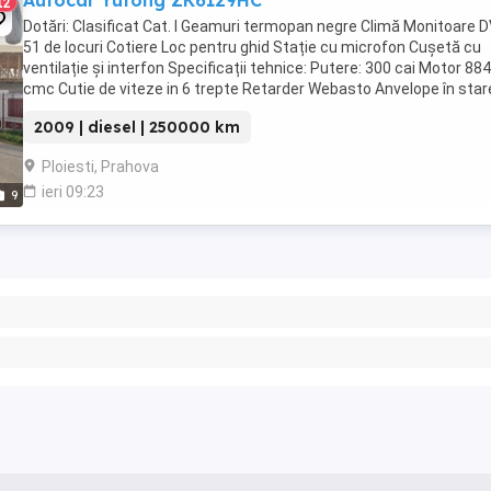
Autocar Yutong ZK6129HC
12
Dotări: Clasificat Cat. I Geamuri termopan negre Climă Monitoare 
51 de locuri Cotiere Loc pentru ghid Stație cu microfon Cușetă cu
ventilație și interfon Specificații tehnice: Putere: 300 cai Motor 88
cmc Cutie de viteze in 6 trepte Retarder Webasto Anvelope în star
bună Acumulatori noi Kit ...
2009 | diesel | 250000 km
Ploiesti, Prahova
ieri 09:23
9