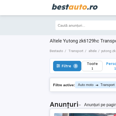
best
auto
.ro
Toate
Perso
Filtre
3
1
1
Altele Yutong zk6129hc Transp
Bestauto
Transport
altele
yutong z
Toate
Pers
Filtre
3
1
1
→
Filtre active:
Auto moto
Transport
Anunțuri
–
Anunțuri pe pagi