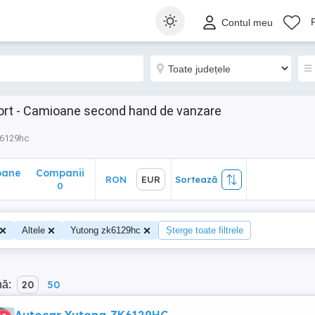
ane
Companii
RON
EUR
Sortează
Contul meu
0
ort - Camioane second hand de vanzare
k6129hc
oane
Companii
RON
EUR
Sortează
0
Altele
Yutong zk6129hc
Șterge toate filtrele
nă:
20
50