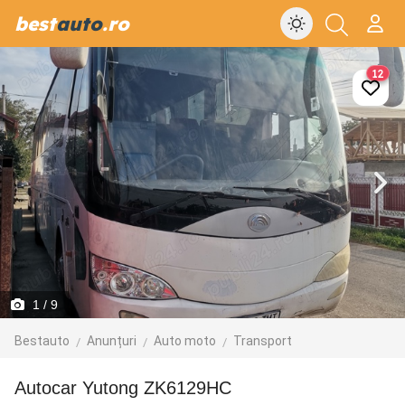
best
auto
.ro
12
1
/ 9
Bestauto
Anunțuri
Auto moto
Transport
Autocar Yutong ZK6129HC