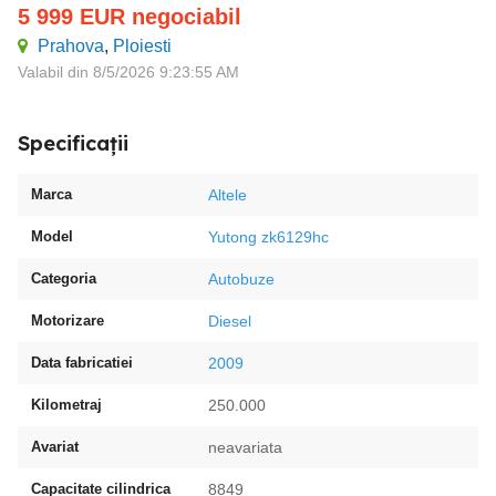
5 999
EUR
negociabil
Prahova
,
Ploiesti
Valabil din 8/5/2026 9:23:55 AM
Specificații
Marca
Altele
Model
Yutong zk6129hc
Categoria
Autobuze
Motorizare
Diesel
Data fabricatiei
2009
Kilometraj
250.000
Avariat
neavariata
Capacitate cilindrica
8849