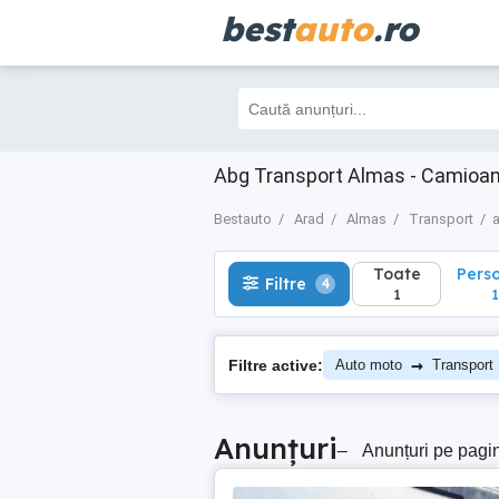
best
auto
.ro
Toate
Perso
Filtre
4
1
1
Abg Transport Almas - Camioan
Bestauto
Arad
Almas
Transport
Toate
Pers
Filtre
4
1
1
→
Filtre active:
Auto moto
Transport
Anunțuri
–
Anunțuri pe pagi