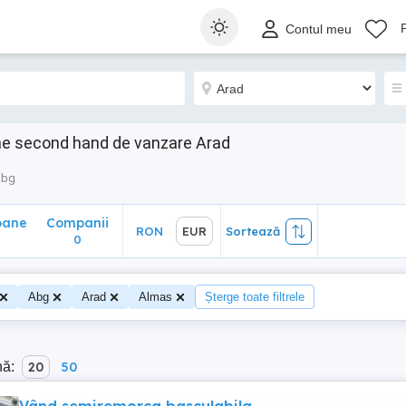
ane
Companii
RON
EUR
Sortează
Contul meu
0
e second hand de vanzare Arad
abg
oane
Companii
RON
EUR
Sortează
0
Abg
Arad
Almas
Șterge toate filtrele
nă:
20
50