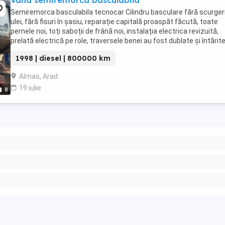
Vând semiremorca basculabila
Semiremorca basculabila tecnocar Cilindru basculare fără scurger
ulei, fără fisuri în șasiu, reparație capitală proaspăt făcută, toate
pernele noi, toți saboții de frână noi, instalația electrica revizuită,
prelată electrică pe role, traversele benei au fost dublate și întărite
fel și tabla de ...
1998 | diesel | 800000 km
Almas, Arad
19 iulie
8