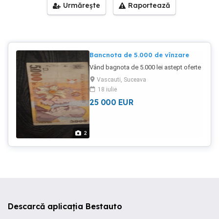
Urmărește
Raportează
Bancnota de 5.000 de vînzare
Vând bagnota de 5.000 lei astept oferte
Vascauti, Suceava
18 iulie
25 000
EUR
2
Descarcă aplicația Bestauto