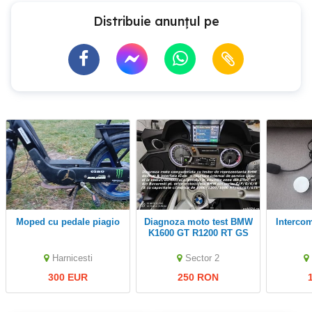
Distribuie anunțul pe
moped cu pedale piagio
Diagnoza moto test BMW
Interc
K1600 GT R1200 RT GS
S1000 RR F 800 GS
resetare interval service
Harnicesti
Sector 2
la domiciliu
300 EUR
250 RON