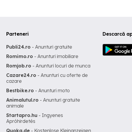
Parteneri
Descarcă ap
Publi24.ro
- Anunturi gratuite
Romimo.ro
- Anunturi imobiliare
Romjob.ro
- Anunturi locuri de munca
Cazare24.ro
- Anunturi cu oferte de
cazare
Bestbike.ro
- Anunturi moto
Animalutul.ro
- Anunturi gratuite
animale
Startapro.hu
- Ingyenes
Apróhirdetés
Quoka.de
- Kostenlose Kleinanzeigen