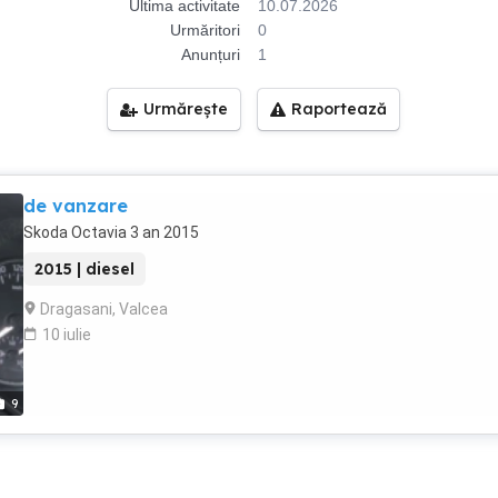
Ultima activitate
10.07.2026
Urmăritori
0
Anunțuri
1
Urmărește
Raportează
de vanzare
Skoda Octavia 3 an 2015
2015 | diesel
Dragasani, Valcea
10 iulie
9