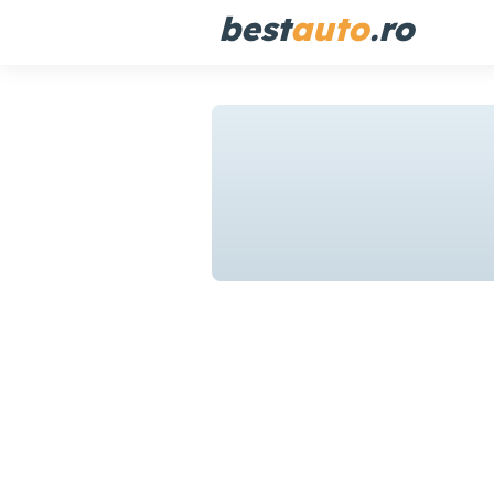
best
auto
.ro