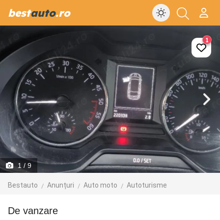
best
auto
.ro
1
1
/ 9
Bestauto
Anunțuri
Auto moto
Autoturisme
de vanzare