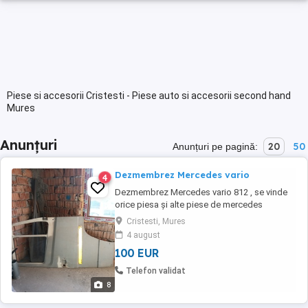
Piese si accesorii Cristesti - Piese auto si accesorii second hand
Mures
Anunțuri
20
50
Anunțuri pe pagină:
Dezmembrez Mercedes vario
4
Dezmembrez Mercedes vario 812 , se vinde
orice piesa şi alte piese de mercedes
vario,punte spate , gardane arcuri fata spate,
Cristesti, Mures
motor , cutie de viteza, si alte piese, schimb 6
4 august
buc jenti de mercedes vario pe 17,5 cu jenți
100 EUR
pe 16 tot mercedes vario , alte informatii tel
0745 337 114
Telefon validat
8