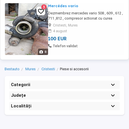
Mercédes vario
3
Dezmembrez mercedes vario 508 , 609 , 612 ,
711 ,812 , compresor actionat cu curea
mercedes 612 - 812 si ,punti ,arcuri fata ,spate
Cristesti, Mures
, caseta directie capota , usi cabina genti 17,5
4 august
,si 15 ,cutie de viteze 612 ,motoare 609 - 711
100 EUR
-612 si pentru acesta cutie de viteza , alte
piese informatii tel 0745 ...
Telefon validat
8
Bestauto
Mures
Cristesti
Piese si accesorii
Categorii
Județe
Localități