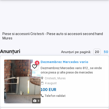
Piese si accesorii Cristesti - Piese auto si accesorii second hand
Mures
Anunțuri
20
50
Anunțuri pe pagină:
Dezmembrez Mercedes vario
4
Dezmembrez Mercedes vario 812 , se vinde
orice piesa şi alte piese de mercedes
vario,punte spate , gardane arcuri fata spate,
Cristesti, Mures
motor , cutie de viteza, si alte piese, schimb 6
4 august
buc jenti de mercedes vario pe 17,5 cu jenți
100 EUR
pe 16 tot mercedes vario , alte informatii tel
0745 337 114
Telefon validat
8