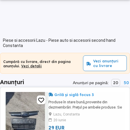
Piese si accesorii Lazu - Piese auto si accesorii second hand
Constanta
Vezi anunțuri
Cumpără cu livrare, direct din pagina
cu livrare
anunțului.
Vezi detalii
Anunțuri
20
50
Anunțuri pe pagină:
Grilă și siglă focus 3
Produse în stare bună,provenite din
dezmembrări. Prețul pe ambele produse. Se
pot vinde și separat.
Lazu, Constanta
20 iunie
29 EUR