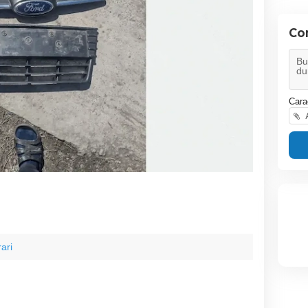
Co
Cara
A
ari