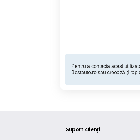
jante style 95 BMW r19
dezmembrez ford transit
Constanta
2,600 RON
Pentru a contacta acest utilizato
Bestauto.ro sau creează-ți rapi
Suport clienți