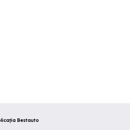
lpina BMW R18
Jante 18 Mercedes AMG
Anvelope Alls
onstanta
Eforie Nord
Constanta
000 RON
1,000 RON
300 RON
licația Bestauto