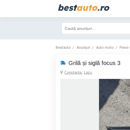
best
auto
.ro
Bestauto
Anunțuri
Auto moto
Piese 
Grilă și siglă focus 3
Constanta
,
Lazu