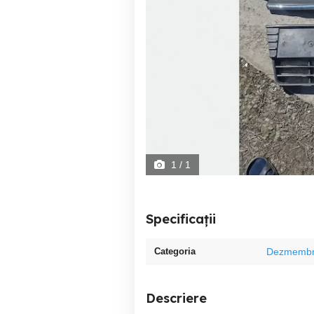
1
/ 1
Specificații
Categoria
Dezmembr
Descriere