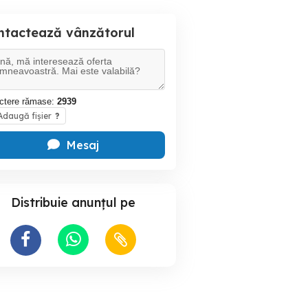
ntactează vânzătorul
ctere rămase:
2939
daugă fișier
?
Mesaj
Distribuie anunțul pe