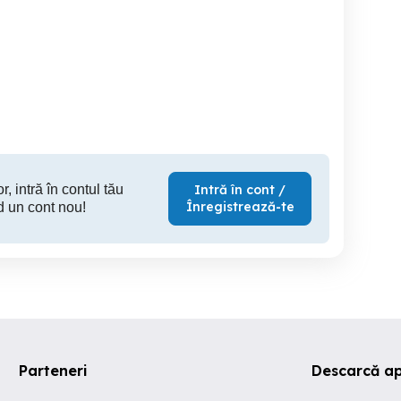
Vand Skoda Fabia 1.2
Jante A
custom 8+1
benzină
Constanta
Constanta
C
150 RON
1,500 EUR
3,
r, intră în contul tău
Intră în cont /
Înregistrează-te
d un cont nou!
Parteneri
Descarcă ap