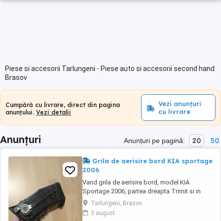
Piese si accesorii Tarlungeni - Piese auto si accesorii second hand
Brasov
Vezi anunțuri
Cumpără cu livrare, direct din pagina
cu livrare
anunțului.
Vezi detalii
Anunțuri
20
50
Anunțuri pe pagină:
Grila de aerisire bord KIA sportage
2006
Vand grila de aerisire bord, model KIA
Sportage 2006, partea dreapta Trimit si in
tara prin serviciul OLX, cu verificare colet, dar
Tarlungeni, Brasov
doar cu fan courier. Detalii la telefon
3 august