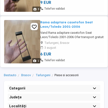
9 EUR
Telefon validat
3
Rama adaptare casetofon Seat
Leon/Toledo 2001-2006
Vand Rama adaptare casetofon Seat
Leon/Toledo 2001-2006 Ofer transport gratuit
prin Fan Courier (cu verificare colet) aproape
Tarlungeni, Brasov
in toata tara Detalii la telefon
3 august
6 EUR
Telefon validat
1
Bestauto
Brasov
Tarlungeni
Piese si accesorii
Categorii
Județe
Localități