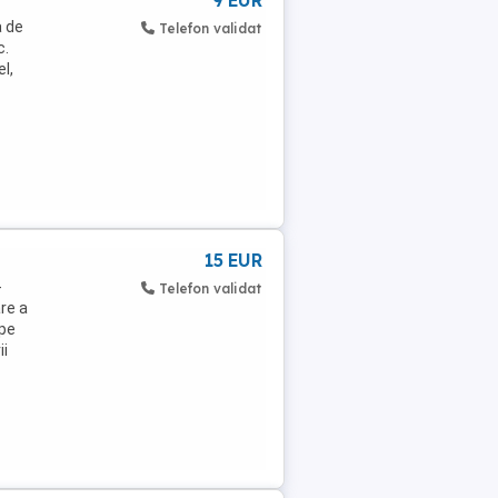
9 EUR
a de
Telefon validat
c.
el,
15 EUR
-
Telefon validat
re a
 pe
ii