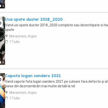
1
Usa spate duster 2018_2020
Vand usi spate duster 2018_2020 complete sau dezechipate si ha
spate
Maracineni, Arges
17 iulie
2
Capota logan sandero 2021
Vand capote fata logan sandero 2021 pe culoare fara defecte și al
piese din dezmembrări mai multe detalii la tel
Maracineni, Arges
17 iulie