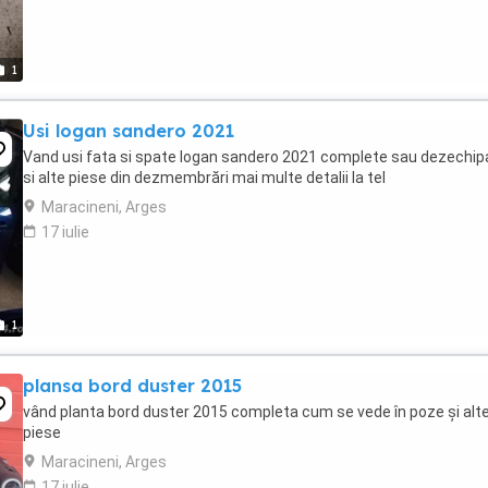
1
Usi logan sandero 2021
Vand usi fata si spate logan sandero 2021 complete sau dezechip
si alte piese din dezmembrări mai multe detalii la tel
Maracineni, Arges
17 iulie
1
plansa bord duster 2015
vând planta bord duster 2015 completa cum se vede în poze și alt
piese
Maracineni, Arges
17 iulie