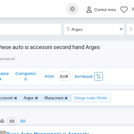
ane
Companii
RON
EUR
Sortează
Contul meu
0
 Piese auto si accesorii second hand Arges
accesorii
oane
Companii
RON
EUR
Sortează
4
0
ccesorii
Arges
Maracineni
Șterge toate filtrele
nă:
20
50