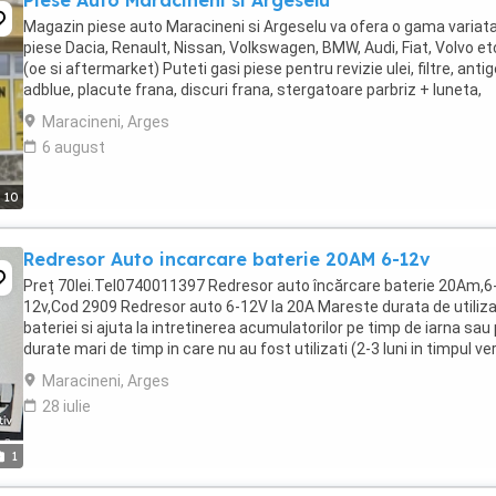
Piese Auto Maracineni si Argeselu
Magazin piese auto Maracineni si Argeselu va ofera o gama variat
piese Dacia, Renault, Nissan, Volkswagen, BMW, Audi, Fiat, Volvo et
(oe si aftermarket) Puteti gasi piese pentru revizie ulei, filtre, antig
adblue, placute frana, discuri frana, stergatoare parbriz + luneta,
curele distributie, ...
Maracineni, Arges
6 august
10
Redresor Auto incarcare baterie 20AM 6-12v
Preț 70lei.Tel0740011397 Redresor auto încărcare baterie 20Am,6
12v,Cod 2909 Redresor auto 6-12V la 20A Mareste durata de utiliza
bateriei si ajuta la intretinerea acumulatorilor pe timp de iarna sau
durate mari de timp in care nu au fost utilizati (2-3 luni in timpul ver
sau o luna in timpul ...
Maracineni, Arges
28 iulie
1