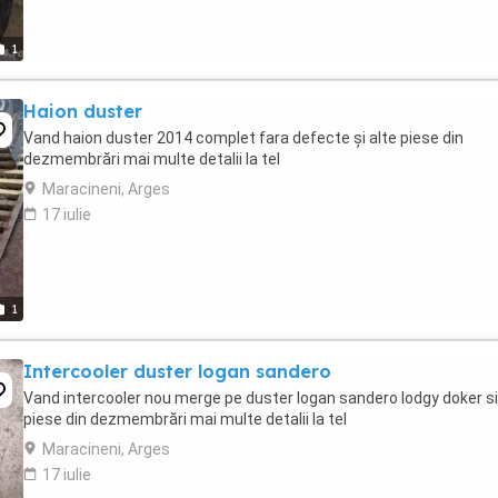
1
Haion duster
Vand haion duster 2014 complet fara defecte și alte piese din
dezmembrări mai multe detalii la tel
Maracineni, Arges
17 iulie
1
Intercooler duster logan sandero
Vand intercooler nou merge pe duster logan sandero lodgy doker si
piese din dezmembrări mai multe detalii la tel
Maracineni, Arges
17 iulie