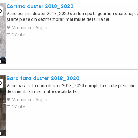
Cortina duster 2018_2020
Vand cortine duster 2018_2020 centuri spate geamuri capitonaj s
și alte piese din dezmembrări mai multe detalii la tel
Maracineni, Arges
17 iulie
1
Bara fata duster 2018_2020
Vand bara fata noua duster 2018_2020 completa si alte piese din
dezmembrări mai multe detalii la tel
Maracineni, Arges
17 iulie
1