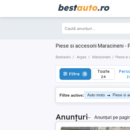
best
auto
.ro
Toate
Perso
Filtre
3
24
24
Piese si accesorii Maracineni -
Bestauto
Arges
Maracineni
Piese si 
Toate
Pers
Filtre
3
24
2
→
Filtre active:
Auto moto
Piese si a
Anunțuri
–
Anunțuri pe pagi