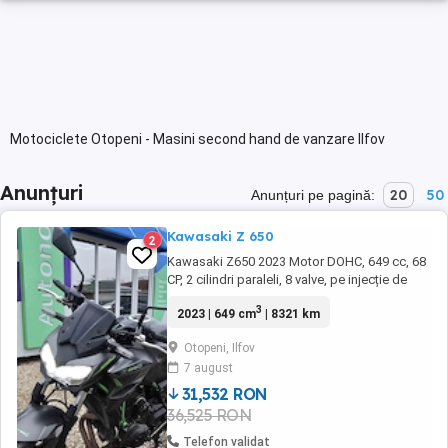
Motociclete Otopeni - Masini second hand de vanzare Ilfov
Anunțuri
20
50
Anunțuri pe pagină:
Kawasaki Z 650
2
Kawasaki Z650 2023 Motor DOHC, 649 cc, 68
CP, 2 cilindri paraleli, 8 valve, pe injecție de
combustibil Răcire cu lichid Cuplu maxim 64
3
2023 | 649 cm
| 8321 km
Nm la 6700 rpm Raport compresie 10.8:1
Pornire electrică 6 trepte de viteză Sistem
Otopeni, Ilfov
ABS Transmisie pe lanț Frână față cu 2
7 august
discuri semiflotante de 300 mm, etriere cu 2 ...
31,532 RON
36,525 RON
Telefon validat