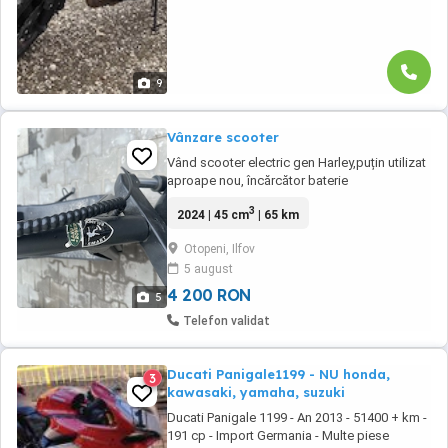
9
Vânzare scooter
Vând scooter electric gen Harley,puțin utilizat
aproape nou, încărcător baterie
3
2024 | 45 cm
| 65 km
Otopeni, Ilfov
5 august
4 200 RON
5
Telefon validat
Ducati Panigale1199 - NU honda,
3
kawasaki, yamaha, suzuki
Ducati Panigale 1199 - An 2013 - 51400 + km -
191 cp - Import Germania - Multe piese