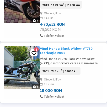
aftermarket + originalele
3
2013 | 1199 cm
| 51400 km
Otopeni, Ilfov
14 iulie
5
70,652 RON
78,503 RON
Telefon validat
Vând Honda Black Widow VT750
1
fabricație 2001
Vând Honda VT750 Black Widow 33 kw
(45CP), o motocicletă care se manevrează
ușor și te aduce mereu acasă în siguranță. ITP
3
2001 | 745 cm
| 58000 km
valabil 16.05.2026, kit de lanț nou, simeringuri
și ulei furci 2022, două seturi de genți laterale
Otopeni, Ilfov
din piele naturală, accesorii, sissy bar. Acum
23 iunie
are 58.000 km, este ținută la garaj. ...
5
18 000 RON
Telefon validat