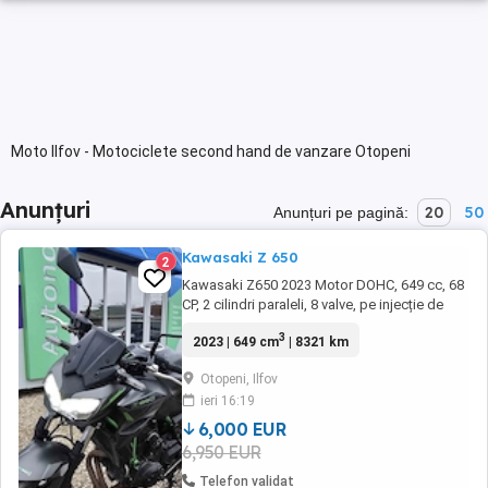
Moto Ilfov - Motociclete second hand de vanzare Otopeni
Anunțuri
20
50
Anunțuri pe pagină:
Kawasaki Z 650
2
Kawasaki Z650 2023 Motor DOHC, 649 cc, 68
CP, 2 cilindri paraleli, 8 valve, pe injecție de
combustibil Răcire cu lichid Cuplu maxim 64
3
2023 | 649 cm
| 8321 km
Nm la 6700 rpm Raport compresie 10.8:1
Pornire electrică 6 trepte de viteză Sistem
Otopeni, Ilfov
ABS Transmisie pe lanț Frână față cu 2
ieri 16:19
discuri semiflotante de 300 mm, etriere cu 2 ...
6,000 EUR
6,950 EUR
Telefon validat