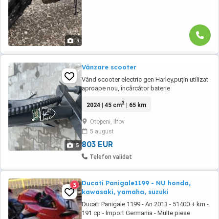
9
Vânzare scooter
Vând scooter electric gen Harley,puțin utilizat
aproape nou, încărcător baterie
3
2024 | 45 cm
| 65 km
Otopeni, Ilfov
5 august
803 EUR
5
Telefon validat
Ducati Panigale1199 - NU honda,
3
kawasaki, yamaha, suzuki
Ducati Panigale 1199 - An 2013 - 51400 + km -
191 cp - Import Germania - Multe piese