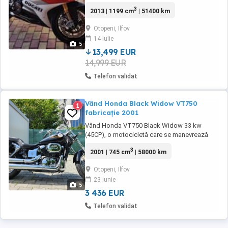
aftermarket + originalele
3
2013 | 1199 cm
| 51400 km
Otopeni, Ilfov
14 iulie
5
13,499 EUR
14,999 EUR
Telefon validat
Vând Honda Black Widow VT750
1
fabricație 2001
Vând Honda VT750 Black Widow 33 kw
(45CP), o motocicletă care se manevrează
ușor și te aduce mereu acasă în siguranță. ITP
3
2001 | 745 cm
| 58000 km
valabil 16.05.2026, kit de lanț nou, simeringuri
și ulei furci 2022, două seturi de genți laterale
Otopeni, Ilfov
din piele naturală, accesorii, sissy bar. Acum
23 iunie
are 58.000 km, este ținută la garaj. ...
5
3 436 EUR
Telefon validat