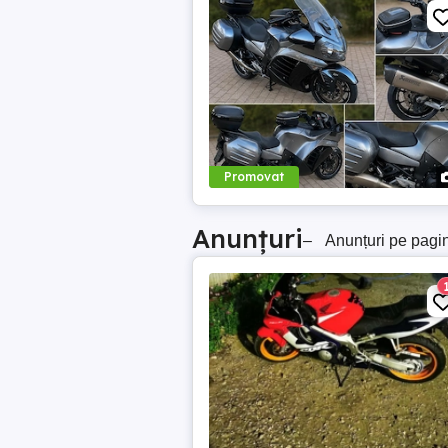
Promovat
Anunțuri
–
Anunțuri pe pagi