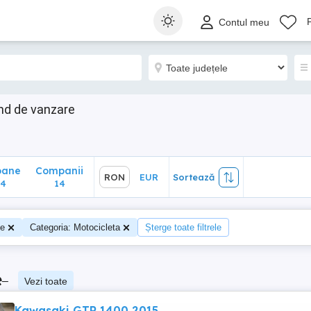
ane
Companii
RON
EUR
Sortează
Contul meu
14
nd de vanzare
oane
Companii
RON
EUR
Sortează
34
14
te
Categoria: Motocicleta
Șterge toate filtrele
e
–
Vezi toate
Kawasaki GTR 1400 2015