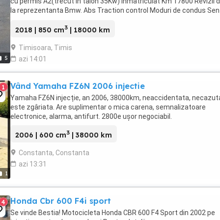
cu permis A2(trecut în talon 35Kw) Înmatriculat Km 17800 Revizii 
la reprezentanta Bmw. Abs Traction control Moduri de condus Sen
presiune anvelope Dotari extra: -parbriz ...
3
2018 | 850 cm
| 18000 km
Timisoara, Timis
5
azi 14:01
Vând Yamaha FZ6N 2006 injectie
1
Yamaha FZ6N injecție, an 2006, 38000km, neaccidentata, necazuta
este zgâriata. Are suplimentar o mica carena, semnalizatoare
electronice, alarma, antifurt. 2800e ușor negociabil.
3
2006 | 600 cm
| 38000 km
Constanta, Constanta
azi 13:31
1
Honda Cbr 600 F4i sport
4
Se vinde Bestia! Motocicleta Honda CBR 600 F4 Sport din 2002 pe