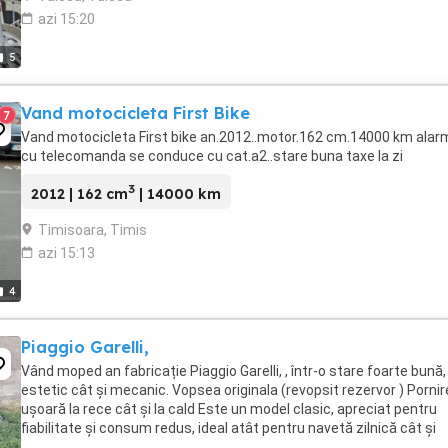
azi 15:20
5
Vand motocicleta First Bike
7
Vand motocicleta First bike an.2012..motor.162 cm.14000 km alar
cu telecomanda se conduce cu cat.a2..stare buna taxe la zi
3
2012 | 162 cm
| 14000 km
Timisoara, Timis
azi 15:13
4
Piaggio Garelli,
Vând moped an fabricație Piaggio Garelli, , într-o stare foarte bună,
estetic cât și mecanic. Vopsea originala (revopsit rezervor ) Pornir
ușoară la rece cât și la cald Este un model clasic, apreciat pentru
fiabilitate și consum redus, ideal atât pentru navetă zilnică cât și
pentru pasionați de ...