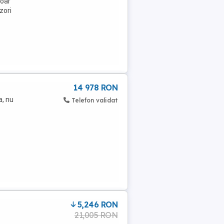
doar
zori
14 978 RON
, nu
Telefon validat
5,246 RON
21,005 RON