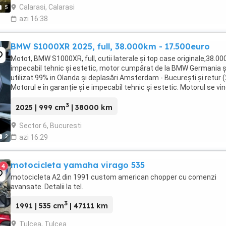
Calarasi, Calarasi
5
azi 16:38
BMW S1000XR 2025, full, 38.000km - 17.500euro
Motot, BMW S1000XR, full, cutii laterale și top case originale,38.0
impecabil tehnic și estetic, motor cumpărat de la BMW Germania ș
utilizat 99% in Olanda și deplasări Amsterdam - București și retur (
Motorul e în garanție și e impecabil tehnic și estetic. Motorul se vi
pt ca am cumpărat ...
3
2025 | 999 cm
| 38000 km
Sector 6, Bucuresti
2
azi 16:29
motocicleta yamaha virago 535
4
motocicleta A2 din 1991 custom american chopper cu comenzi
avansate. Detalii la tel.
3
1991 | 535 cm
| 47111 km
Tulcea, Tulcea