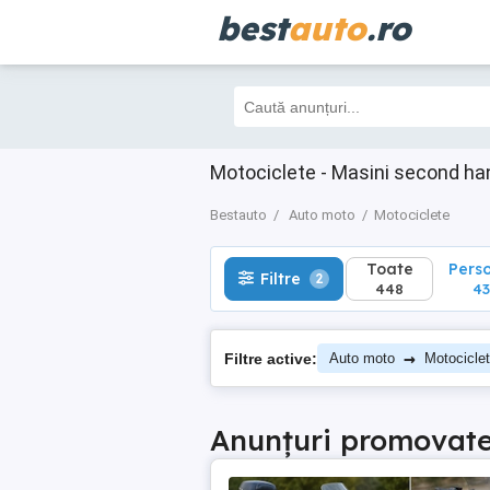
best
auto
.ro
Toate
Perso
Filtre
2
448
434
Motociclete - Masini second ha
Bestauto
Auto moto
Motociclete
Toate
Pers
Filtre
2
448
4
→
Filtre active:
Auto moto
Motocicle
Anunțuri promovat