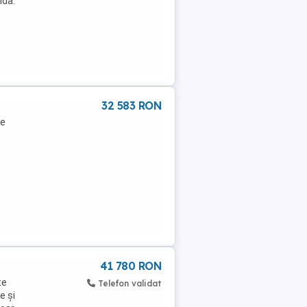
nda.
32 583 RON
re
41 780 RON
te
Telefon validat
e și