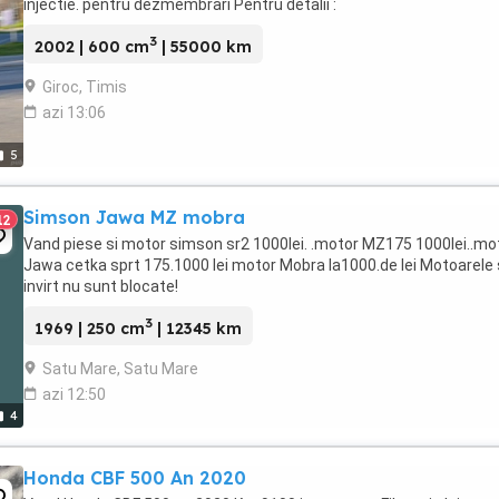
injectie. pentru dezmembrari Pentru detalii :
3
2002 | 600 cm
| 55000 km
Giroc, Timis
azi 13:06
5
Simson Jawa MZ mobra
12
Vand piese si motor simson sr2 1000lei. .motor MZ175 1000lei..mo
Jawa cetka sprt 175.1000 lei motor Mobra la1000.de lei Motoarele
invirt nu sunt blocate!
3
1969 | 250 cm
| 12345 km
Satu Mare, Satu Mare
azi 12:50
4
Honda CBF 500 An 2020