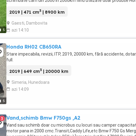
schimbate cam din 2000 în 2000km fiind utilizate doar produse Ho
Încă de la achiziționare ...
3
2019 | 471 cm
| 8900 km
Gaesti, Dambovita
5
azi 14:10
Honda RH02 CB650RA
Stare impecabila, revizii, ITP, 2019, 20000 km, fără accidente, dota
full.
3
2019 | 649 cm
| 20000 km
Simeria, Hunedoara
azi 14:09
5
Vand,schimb Bmw F750gs ,A2
3
Vand sau schimb doar cu microbus cu locuri sau camper capacita
motor pana in 2000 cmc.Transit,Caddy Life,etc Bmw F750 Gs Merg