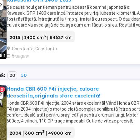
Se caută noul gentleman pentru această doamnă japoneză o
Kawasaki GTR 1400 care încă întoarce priviri și iubește kilometrii. A
fost răsfățată, întreținută la timp și tratată cu respect. O dau doa
cuiva care va avea grijă de ea așa cum am făcut-o și eu. Restul îl v
convinge ea la prima cheie. Vă ...
3
2015 | 1400 cm
| 84627 km
Constanta, Constanta
3
5 august
nă:
20
50
Honda CBR 600 F4i injecție, culoare
10
deosebita,originala stare excelentă!
Honda CBR 600 F4i injecție, 2004 stare excelentă! Vând Honda CBR
F4i (an 2004, injecție) o motocicletă complet echilibrată între sport
confort, ideală atât pentru oraș, cât și pentru drumuri lungi. Motor
600cc, 4 cilindri, 110 CP trage impecabil Cutie de viteze precisă,
ambreiaj ...
3
2004 | 600 cm
| 49000 km