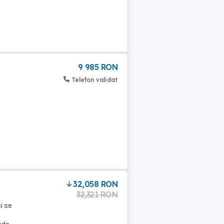
9 985 RON
Telefon validat
32,058 RON
32,321 RON
i se