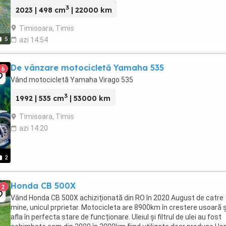
3
2023 | 498 cm
| 22000 km
Timisoara, Timis
5
azi 14:54
De vânzare motocicletă Yamaha 535
6
Vând motocicletă Yamaha Virago 535
3
1992 | 535 cm
| 53000 km
Timisoara, Timis
azi 14:20
2
Honda CB 500X
2
Vând Honda CB 500X achiziționată din RO în 2020 August de catre
mine, unicul prprietar. Motocicleta are 8900km în crestere usoară ș
afla în perfecta stare de funcționare. Uleiul și filtrul de ulei au fost