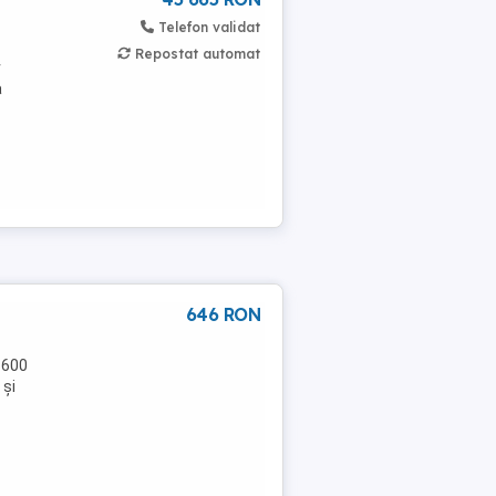
Telefon validat
Repostat automat
r
a
646 RON
 600
 și