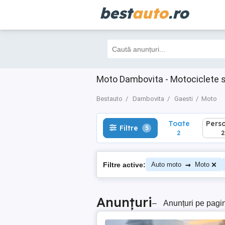
best
auto
.ro
Toate
Perso
Filtre
5
2
2
Moto Dambovita - Motociclete 
Bestauto
Dambovita
Gaesti
Moto
Toate
Pers
Filtre
5
2
2
→
Filtre active:
Auto moto
Moto
Anunțuri
–
Anunțuri pe pagi