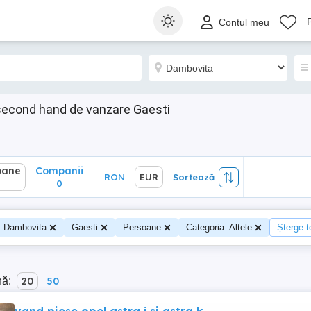
ane
Companii
RON
EUR
Sortează
Contul meu
0
second hand de vanzare Gaesti
oane
Companii
RON
EUR
Sortează
0
Dambovita
Gaesti
Persoane
Categoria: Altele
Șterge to
nă:
20
50