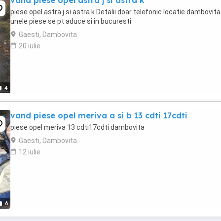
vand piese opel astra j si astra k
piese opel astra j si astra k Detalii doar telefonic locatie dambovita
unele piese se pt aduce si in bucuresti
Gaesti, Dambovita
20 iulie
4
vand piese opel meriva a si b 13 cdti 17cdti
piese opel meriva 13 cdti17cdti dambovita
Gaesti, Dambovita
12 iulie
6