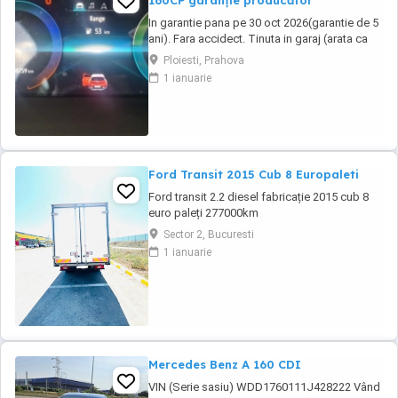
160CP garanție producător
In garantie pana pe 30 oct 2026(garantie de 5
ani). Fara accidect. Tinuta in garaj (arata ca
noua, nu are zgarieturi). Folosita doar la
Ploiesti, Prahova
naveta(30km zilnic). Nu are urme de uzura,
1 ianuarie
placutele si discurile nu sunt deloc uzate
datarita sistemului de franare regenerativa.
Masina are foarte multe dotari suplimentare ...
Ford Transit 2015 Cub 8 Europaleti
Ford transit 2.2 diesel fabricație 2015 cub 8
euro paleți 277000km
Sector 2, Bucuresti
1 ianuarie
Mercedes Benz A 160 CDI
VIN (Serie sasiu) WDD1760111J428222 Vând