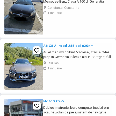
Mercedes-Benz Clasa A 160 d (Generația
W176 Facelift), o mașină compactă premium,
Constanta, Constanta
extrem de fiabilă și cu un consum excelent de
1 ianuarie
* Autoturismul a aparținut de la început unei
**reprezentanțe oficiale Mercedes-Benz**, de
unde a fost achiziționat de către mine în ...
A6 C8 Allroad 286 cai 620nm.
A6 Allroad myldhibrid 50 diesel, 2020 al 2-lea
prop in Germania, ruleaza aici in Stuttgart, full
istoric service pachet bussiness. Nu fac
Iasi, Iasi
schimburi!!! !!! detalii
1 ianuarie
Mazda Cx-5
Dubluclimatronic ,bord computer,incalzire in
scaune ,volan de piele,sistem de navigatie