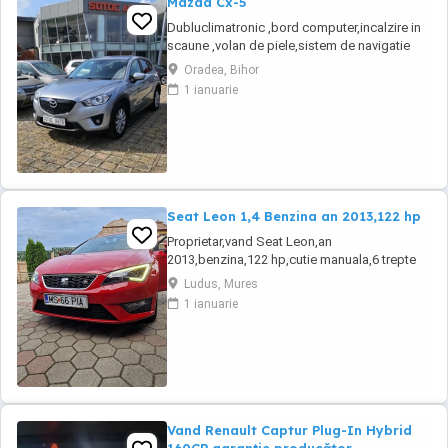
Mazda Cx-5
Dubluclimatronic ,bord computer,incalzire in
scaune ,volan de piele,sistem de navigatie
,închidere centralizata,pilot
Oradea, Bihor
automat,servo,proiectoare de ceata,comenzi
1 ianuarie
volan,senzori parcare fata și spate,geamuri
electrice,senzori lumina și ploaie,cotiera fata
spate,jante de aluminiu,8 x airbag ,oglinzi
electrice ...
Seat Leon 1,4 Benzina an 2013,122 hp
Proprietar,vand Seat Leon,an
2013,benzina,122 hp,cutie manuala,6 trepte
de viteza,alcantara,navigatie,stare perfecta
Ludus, Mures
tehnic si estetic,revizii anuale la nax 6000
1 ianuarie
km,fiind a doua masina in familie,distributie
Continental,suspensie,discuri si placute frane
inlocuite. Dotari: Jante aliaj,comenzi
volandublu ...
Vand Renault Captur Plug-In Hybrid