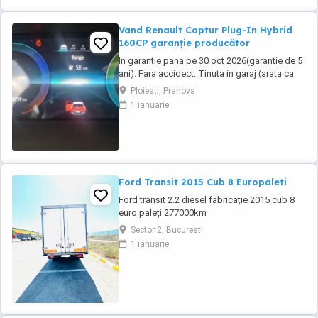
Vand Renault Captur Plug-In Hybrid
160CP garanție producător
In garantie pana pe 30 oct 2026(garantie de 5
ani). Fara accidect. Tinuta in garaj (arata ca
noua, nu are zgarieturi). Folosita doar la
Ploiesti, Prahova
naveta(30km zilnic). Nu are urme de uzura,
1 ianuarie
placutele si discurile nu sunt deloc uzate
datarita sistemului de franare regenerativa.
Masina are foarte multe dotari suplimentare ...
Ford Transit 2015 Cub 8 Europaleti
Ford transit 2.2 diesel fabricație 2015 cub 8
euro paleți 277000km
Sector 2, Bucuresti
1 ianuarie