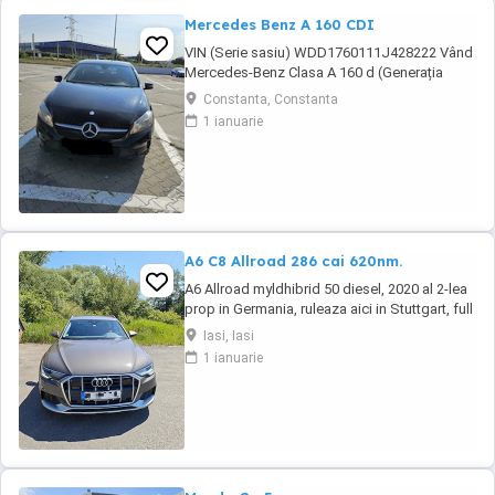
Mercedes Benz A 160 CDI
VIN (Serie sasiu) WDD1760111J428222 Vând
Mercedes-Benz Clasa A 160 d (Generația
W176 Facelift), o mașină compactă premium,
Constanta, Constanta
extrem de fiabilă și cu un consum excelent de
1 ianuarie
* Autoturismul a aparținut de la început unei
**reprezentanțe oficiale Mercedes-Benz**, de
unde a fost achiziționat de către mine în ...
A6 C8 Allroad 286 cai 620nm.
A6 Allroad myldhibrid 50 diesel, 2020 al 2-lea
prop in Germania, ruleaza aici in Stuttgart, full
istoric service pachet bussiness. Nu fac
Iasi, Iasi
schimburi!!! !!! detalii
1 ianuarie