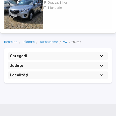
,închidere centralizata,pilot
Oradea, Bihor
automat,servo,proiectoare de ceata,comenzi
1 ianuarie
volan,senzori parcare fata și spate,geamuri
electrice,senzori lumina și ploaie,cotiera fata
spate,jante de aluminiu,8 x airbag ,oglinzi
electrice ...
Bestauto
Ialomita
Autoturisme
vw
touran
Categorii
Județe
Localități