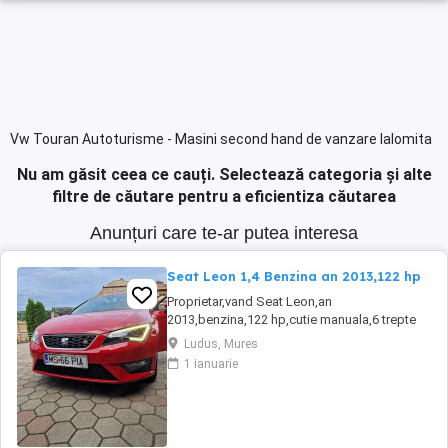
Vw Touran Autoturisme - Masini second hand de vanzare Ialomita
Nu am găsit ceea ce cauți.
Selectează categoria și alte
filtre de căutare pentru a eficientiza căutarea
Anunțuri care te-ar putea interesa
Seat Leon 1,4 Benzina an 2013,122 hp
Proprietar,vand Seat Leon,an
2013,benzina,122 hp,cutie manuala,6 trepte
de viteza,alcantara,navigatie,stare perfecta
Ludus, Mures
tehnic si estetic,revizii anuale la nax 6000
1 ianuarie
km,fiind a doua masina in familie,distributie
Continental,suspensie,discuri si placute frane
inlocuite. Dotari: Jante aliaj,comenzi
volandublu ...