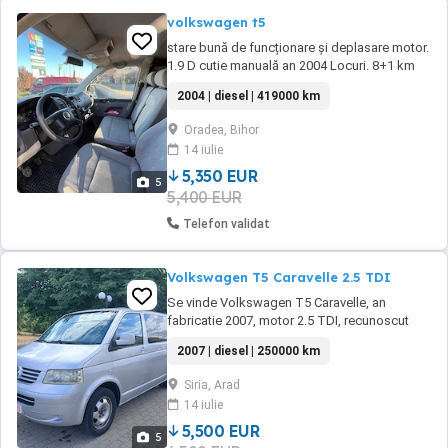
volkswagen t5
stare bună de funcționare și deplasare motor.
1.9 D cutie manuală an 2004 Locuri. 8+1 km
419.000
2004 | diesel | 419000 km
Oradea, Bihor
14 iulie
5,350 EUR
5
5,400 EUR
Telefon validat
Volkswagen T5 Caravelle 2.5 TDI
Se vinde Volkswagen T5 Caravelle, an
fabricatie 2007, motor 2.5 TDI, recunoscut
pentru fiabilitate si rezistenta. Masina are
2007 | diesel | 250000 km
250.000 km, este bine intretinuta, se prezinta
foarte bine atat din punct de vedere tehnic,
Siria, Arad
cat si estetic si este pregatita pentru orice
14 iulie
drum. Dotari: Computer de bord Pilot automat
Aer ...
5,500 EUR
5