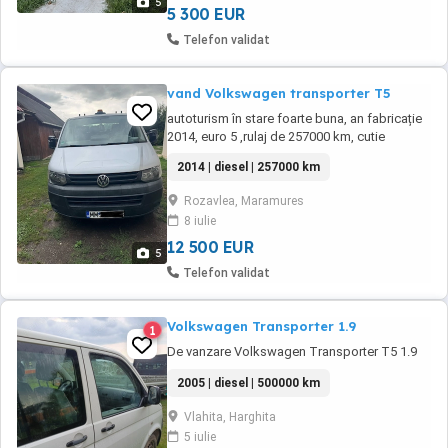
5
5 300 EUR
Telefon validat
vand Volkswagen transporter T5
autoturism în stare foarte buna, an fabricație
2014, euro 5 ,rulaj de 257000 km, cutie
manuala, caroserie dubla, motor de 2 l, diesel,
2014 | diesel | 257000 km
140 cp . Prețul este ușor negociabil, dar
accept și schimburi cu tractor Fiat de 45-50
Rozavlea, Maramures
cp
8 iulie
12 500 EUR
5
Telefon validat
Volkswagen Transporter 1.9
1
De vanzare Volkswagen Transporter T5 1.9
2005 | diesel | 500000 km
Vlahita, Harghita
5 iulie