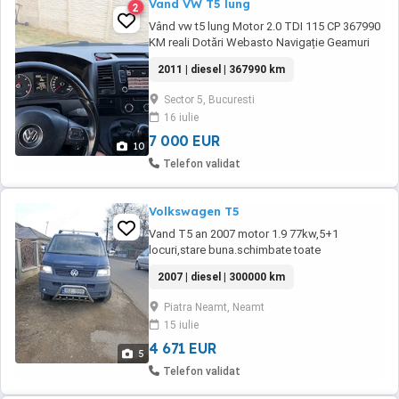
Vand VW T5 lung
2
Vând vw t5 lung Motor 2.0 TDI 115 CP 367990
KM reali Dotări Webasto Navigație Geamuri
electrice AC și climatizare spate 9 locuri Acte
2011 | diesel | 367990 km
valabile
Sector 5, Bucuresti
16 iulie
7 000 EUR
10
Telefon validat
Volkswagen T5
Vand T5 an 2007 motor 1.9 77kw,5+1
locuri,stare buna.schimbate toate
consumabile noi.Pret 4900 euro 24500lei.Tel
2007 | diesel | 300000 km
sau
Piatra Neamt, Neamt
15 iulie
4 671 EUR
5
Telefon validat