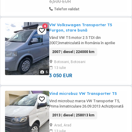
6,500 EUR
Telefon validat
VW Volkswagen Transporter T5
4
Furgon, stare bună
Vând VW T5 motor 2.5 TDI din
2007,înmatriculată in România în aprilie
2025.Motorul amestecă uleiul cu antigel.Pretul
2007 | diesel | 224000 km
este 3050 euro, usor negociabil, sau cu
autoturism la schimb... Nr telefon:
Botosani, Botosani
13 iulie
5
3 050 EUR
Vind microbuz VW Transporter T5
Vind microbuz marca VW Transporter T5,
Prima înmatriculare 26.09.2013 Achiziționată
de mine din Germania la data de 13.04.2017
2013 | diesel | 258013 km
Km rulați 258013 Motor diesel Cutie manuala
Culoare alb 9 locuri. Climatizare Cauciucuri noi
Arad, Arad
all seasons Putere 1968 cm,75 kw,102 CP
13 iulie