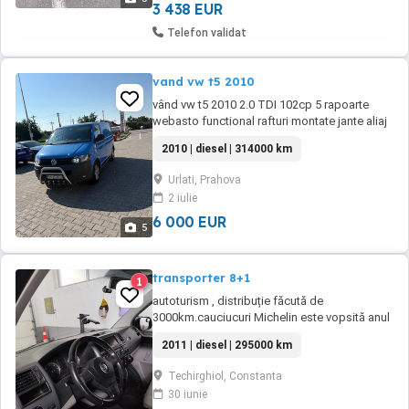
3 438 EUR
Telefon validat
vand vw t5 2010
vând vw t5 2010 2.0 TDI 102cp 5 rapoarte
webasto functional rafturi montate jante aliaj
ac funcțional (compresor nou ) volanta
2010 | diesel | 314000 km
schimbat Navi cu android și car play
înmatriculată ro cu toate actele valabile și
Urlati, Prahova
fiscal schimb doar cu suv maxim 2.0
2 iulie
6 000 EUR
5
transporter 8+1
1
autoturism , distribuție făcută de
3000km.cauciucuri Michelin este vopsită anul
trecut,este cu portbagaj mare model T5
2011 | diesel | 295000 km
Techirghiol, Constanta
30 iunie