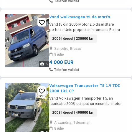
Telefon validat
Vand wolkswagen t5 de marfa
Vand t5 din 2006 Motor 2.5 disel Stare
perfecta Unic proprietar in romania Pentru
detali sunati
2006 | diesel | 230000 km
Sanpetru, Brasov
8 iulie
4 000 EUR
5
Telefon validat
Volkswagen Transporter T5 1.9 TDI
2008 102 CP
Vând Volkswagen Transporter T5, an
fabricație 2008, echipat cu renumitul motor
1.9 TDI de 102 CP, apreciat pentru fiabilitate,
2008 | diesel | 490000 km
consum redus și costuri mici de întreținere.
Autoutilitara este ideală pentru transport
Alexandria, Teleorman
marfă, curierat, construcții sau alte activități
8 iulie
comerciale. Detalii: - An fabricație: ...