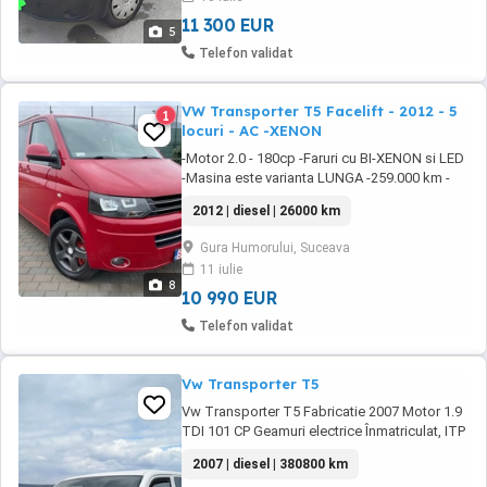
Verificare ITP valabilă pina la data de ...
11 300 EUR
5
Telefon validat
VW Transporter T5 Facelift - 2012 - 5
1
locuri - AC -XENON
-Motor 2.0 - 180cp -Faruri cu BI-XENON si LED
-Masina este varianta LUNGA -259.000 km -
Aer conditionat -Cutie automata schima
2012 | diesel | 26000 km
perfect -5 locuri -interior textil -Radio CD +
media+bluetooth -Inchidere centralizata -3
Gura Humorului, Suceava
chei -Cauciucuri bune cu jante de aliaj -
11 iulie
Geamuri electrice -Pilot automat -Volan
8
multifunctional ...
10 990 EUR
Telefon validat
Vw Transporter T5
Vw Transporter T5 Fabricatie 2007 Motor 1.9
TDI 101 CP Geamuri electrice Înmatriculat, ITP
valabil 13.02.2027 Km 380800 , stare bună de
2007 | diesel | 380800 km
funcționare Factură, preț negociabil, TVA