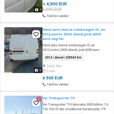
4,500 EUR
5,000 EUR
7
Telefon validat
Vând auto marca volskwagen t5, an
2012,motor 2000 diesel,preț 6300
euro neg.Tel.
Vând auto marca volskwagen t5, an
2012,motor 2000 diesel, preț 6300 euro
negociabil. Mai multe detalii la telefon
2012 | diesel | 328545 km
Vidra, Ilfov
5
5 iulie
6 300 EUR
Telefon validat
Vw Transporter T5
1
Vw Transporter T5 Fabricatie 2005 Motor 1.9
TDI 105 CP Aer condiționat Înmatriculat, ITP
valabil 11.06.2026 Km 324800 , stare bună de