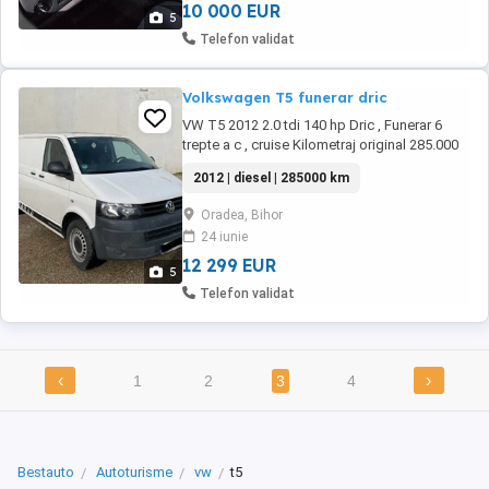
10 000 EUR
5
Telefon validat
Volkswagen T5 funerar dric
VW T5 2012 2.0 tdi 140 hp Dric , Funerar 6
trepte a c , cruise Kilometraj original 285.000
2012 | diesel | 285000 km
Oradea, Bihor
24 iunie
12 299 EUR
5
Telefon validat
‹
›
1
2
3
4
Bestauto
Autoturisme
vw
t5