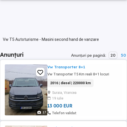
Vw T5 Autoturisme - Masini second hand de vanzare
Anunțuri
20
50
Anunțuri pe pagină:
Vw Transporter 8+1
Vw Transporter T5 Km reali 8+1 locuri
2016 | diesel | 220000 km
Suraia, Vrancea
19 iulie
13 000 EUR
17
Telefon validat