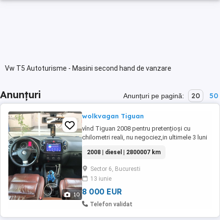
Vw T5 Autoturisme - Masini second hand de vanzare
Anunțuri
20
50
Anunțuri pe pagină:
wolkvagan Tiguan
vînd Tiguan 2008 pentru pretențioși cu
chilometri reali, nu negociez,in ultimele 3 luni
s-au făcut dotări la mașină de peste 2000
2008 | diesel | 2800007 km
euro,jenti cu cauciucuri noi navigatie
nouă,distribuție consumabile, ulei plăcuțe
Sector 6, Bucuresti
sistem audio bose cu subufar la roata de
13 iunie
rezerva, scaune încălzite față,mașina arată
impecabil ...
8 000 EUR
10
Telefon validat