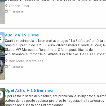
Oradea, Bihor
1 ianuarie
Audi a4 1.9 Diesel
Cauti o masina rulata la un pret avantajos ? La Selfauto România 
masini cu preturi de la 2.000 euro, diferite marci si modele: BMW, Au
Skoda, VW, Mercedes, Renault etc. Oferim posibilitatea de
achizitionare automobile cu AVANS 0, in rate fixe ! De ce sa cumper
la noi ? Sistem avantajos ...
Baia Mare, Maramures
1 ianuarie
Opel Astra H 1.6 Benzina
Opel Astra in stare deplasabila, are problema la un injector si nu ma
putere dar se poate deplasa, pretul este negociabil la fata locului,
masina are si instalație Gpl omologată.