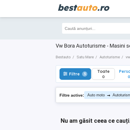
best
auto
.ro
Toate
Perso
Filtre
5
0
0
Vw Bora Autoturisme - Masini 
Bestauto
Satu Mare
Autoturisme
v
Toate
Pers
Filtre
5
0
→
Filtre active:
Auto moto
Autoturis
Nu am găsit ceea ce cauți