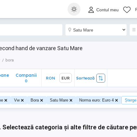
ane
Companii
RON
EUR
Sortează
Contul meu
0
second hand de vanzare Satu Mare
w
bora
oane
Companii
RON
EUR
Sortează
0
0
me
Vw
Bora
Satu Mare
Norma euro: Euro 4
Șterge 
.
Selectează categoria și alte filtre de căutare pe