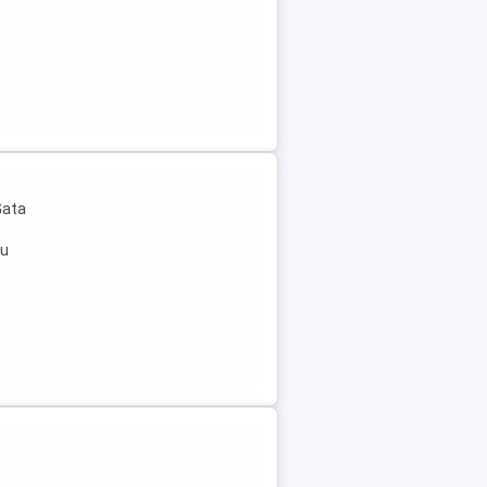
Gata
cu