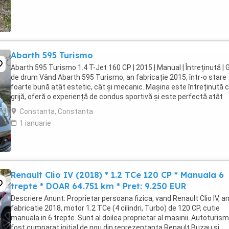
Abarth 595 Turismo
Abarth 595 Turismo 1.4 T-Jet 160 CP | 2015 | Manual | Întreținută | 
de drum Vând Abarth 595 Turismo, an fabricație 2015, într-o stare
foarte bună atât estetic, cât și mecanic. Mașina este întreținută 
grijă, oferă o experiență de condus sportivă și este perfectă atât
pentru oraș, cât și pentru ...
Constanta, Constanta
1 ianuarie
Renault Clio IV (2018) * 1.2 TCe 120 CP * Manuala 6
trepte * DOAR 64.751 km * Pret: 9.250 EUR
Descriere Anunt: Proprietar persoana fizica, vand Renault Clio IV, a
fabricatie 2018, motor 1.2 TCe (4 cilindri, Turbo) de 120 CP, cutie
manuala in 6 trepte. Sunt al doilea proprietar al masinii. Autoturism
fost cumparat initial de nou din reprezentanta Renault Buzau si