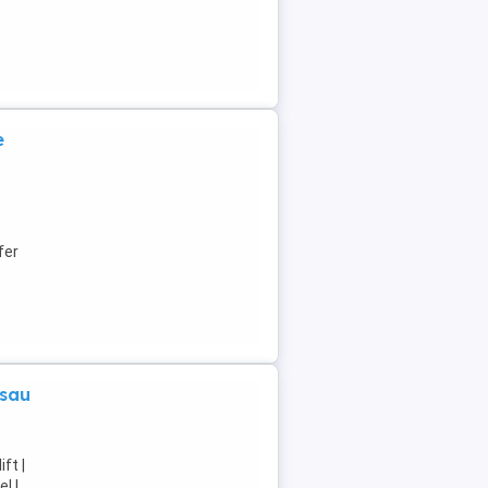
e
fer
 sau
ft |
| ...