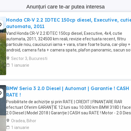
Anunțuri care te-ar putea interesa
Honda CR-V 2.2 IDTEC 150cp diesel, Executive, cuti
automata, 2011
Vand Honda CR-V 2.2 IDTEC 150cp diesel, Executive, 4x4, cutie
automata, 2011, 324500 km reali, revizie efectuata recent, filtru
particule nou, cauciucuri iarna + vara, stare foarte buna, car-play +
android, camera fata + camera spate, plafon panoramic, sacun so
reglabil electric pe 6 directii, suport ...
Sector 3, Bucuresti
1 ianuarie
BMW Seria 3 2.0 Diesel | Automat | Garantie ! CASH
RATE !
Posibilitate de achiziție și prin RATE | CREDIT | FINANȚARE RAR
efectuat Oferim GARANȚIE 12 luni sau 10.000 km BMW 318D | faceli
2.0 Diesel | Model 2018 | Garanție | CASH sau RATE ! Motor - 2.0 Diesel 
Oradea, Bihor
1 ianuarie