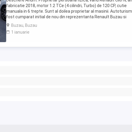
Descriere Anunt: Proprietar persoana fizica, vand Renault Clio IV, a
fabricatie 2018, motor 1.2 TCe (4 cilindri, Turbo) de 120 CP, cutie
manuala in 6 trepte. Sunt al doilea proprietar al masinii. Autoturism
fost cumparat initial de nou din reprezentanta Renault Buzau si
dispune de istoric complet ...
Buzau, Buzau
1 ianuarie