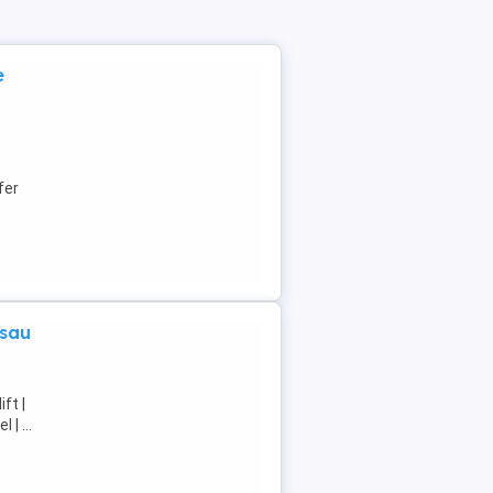
e
fer
 sau
ft |
| ...