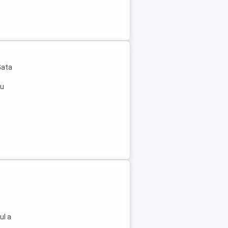
Gata
cu
n
ul a