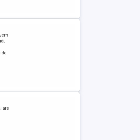
avem
di,
i de
i are