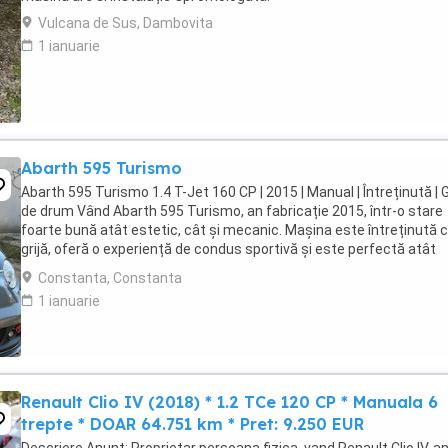
Vulcana de Sus, Dambovita
1 ianuarie
Abarth 595 Turismo
Abarth 595 Turismo 1.4 T-Jet 160 CP | 2015 | Manual | Întreținută | 
de drum Vând Abarth 595 Turismo, an fabricație 2015, într-o stare
foarte bună atât estetic, cât și mecanic. Mașina este întreținută 
grijă, oferă o experiență de condus sportivă și este perfectă atât
pentru oraș, cât și pentru ...
Constanta, Constanta
1 ianuarie
Renault Clio IV (2018) * 1.2 TCe 120 CP * Manuala 6
trepte * DOAR 64.751 km * Pret: 9.250 EUR