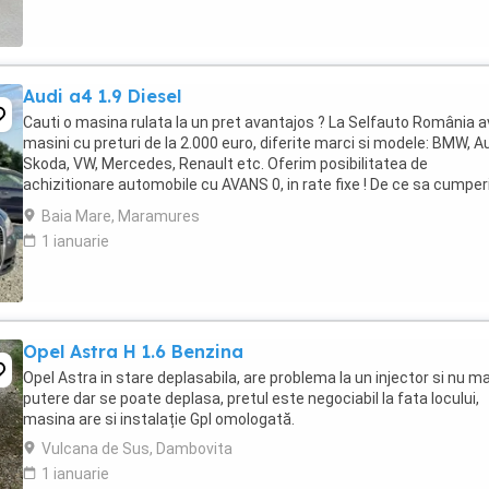
Audi a4 1.9 Diesel
Cauti o masina rulata la un pret avantajos ? La Selfauto România 
masini cu preturi de la 2.000 euro, diferite marci si modele: BMW, Au
Skoda, VW, Mercedes, Renault etc. Oferim posibilitatea de
achizitionare automobile cu AVANS 0, in rate fixe ! De ce sa cumper
la noi ? Sistem avantajos ...
Baia Mare, Maramures
1 ianuarie
Opel Astra H 1.6 Benzina
Opel Astra in stare deplasabila, are problema la un injector si nu ma
putere dar se poate deplasa, pretul este negociabil la fata locului,
masina are si instalație Gpl omologată.
Vulcana de Sus, Dambovita
1 ianuarie