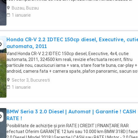
dispune de istoric complet ...
Buzau, Buzau
1 ianuarie
Honda CR-V 2.2 IDTEC 150cp diesel, Executive, cuti
automata, 2011
Vand Honda CR-V 2.2 IDTEC 150cp diesel, Executive, 4x4, cutie
automata, 2011, 324500 km reali, revizie efectuata recent, filtru
particule nou, cauciucuri iarna + vara, stare foarte buna, car-play +
android, camera fata + camera spate, plafon panoramic, sacun so
reglabil electric pe 6 directii, suport ...
Sector 3, Bucuresti
1 ianuarie
BMW Seria 3 2.0 Diesel | Automat | Garantie ! CASH
RATE !
Posibilitate de achiziție și prin RATE | CREDIT | FINANȚARE RAR
efectuat Oferim GARANȚIE 12 luni sau 10.000 km BMW 318D | faceli
2.0 Diesel | Model 2018 | Garanție | CASH sau RATE ! Motor - 2.0 Diesel 