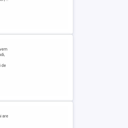
avem
di,
i de
i are