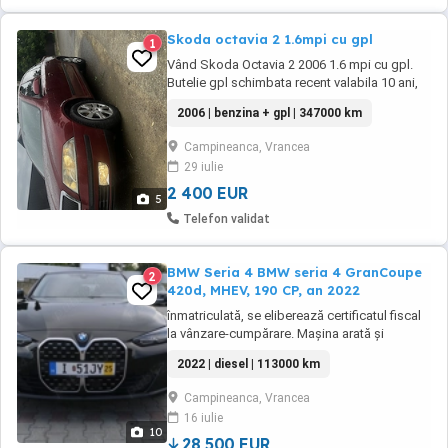
Skoda octavia 2 1.6mpi cu gpl
1
Vând Skoda Octavia 2 2006 1.6 mpi cu gpl.
Butelie gpl schimbata recent valabila 10 ani,
instalație GPL omologata trecuta în carte
2006 | benzina + gpl | 347000 km
mașina merge foarte bine se deplasează pe
orice distanță dotări dubluclimatronic pe 2
Campineanca, Vrancea
zone oglinzi electrice reglabile geamuri
29 iulie
electrice pilot automat senzori parcare spate
...
2 400 EUR
5
Telefon validat
BMW Seria 4 BMW seria 4 GranCoupe
2
420d, MHEV, 190 CP, an 2022
înmatriculată, se eliberează certificatul fiscal
la vânzare-cumpărare. Mașina arată și
funcționează impecabil, fără daune ascunse
2022 | diesel | 113000 km
sau alte incidente, cu istoric complet in
reprezentanță BMW. Nu doresc schimburi,
Campineanca, Vrancea
combinații, intermediari! O mașină pentru
16 iulie
pretențioși, accept și recomand tester și
10
verificare ...
28,500 EUR