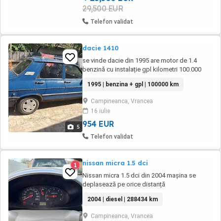
29,500 EUR
Telefon validat
dacie 1410
se vinde dacie din 1995 are motor de 1.4
benzină cu instalație gpl kilometri 100.000
masina are nevoie de atenție
1995 | benzina + gpl | 100000 km
Campineanca, Vrancea
16 iulie
954 EUR
5
Telefon validat
nissan micra 1.5 dci
1
Nissan micra 1.5 dci din 2004 mașina se
deplasează pe orice distanță
2004 | diesel | 288434 km
Campineanca, Vrancea