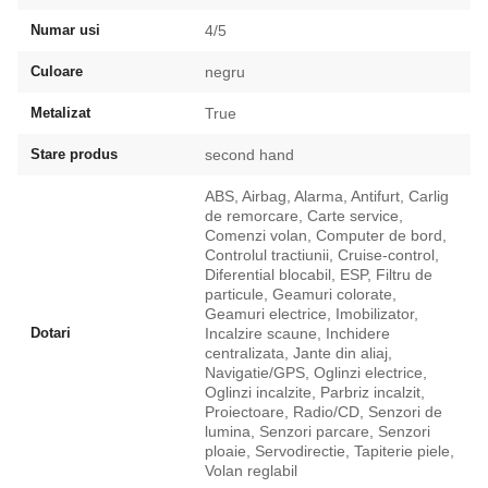
Numar usi
4/5
Culoare
negru
Metalizat
True
Stare produs
second hand
ABS, Airbag, Alarma, Antifurt, Carlig
de remorcare, Carte service,
Comenzi volan, Computer de bord,
Controlul tractiunii, Cruise-control,
Diferential blocabil, ESP, Filtru de
particule, Geamuri colorate,
Geamuri electrice, Imobilizator,
Dotari
Incalzire scaune, Inchidere
centralizata, Jante din aliaj,
Navigatie/GPS, Oglinzi electrice,
Oglinzi incalzite, Parbriz incalzit,
Proiectoare, Radio/CD, Senzori de
lumina, Senzori parcare, Senzori
ploaie, Servodirectie, Tapiterie piele,
Volan reglabil