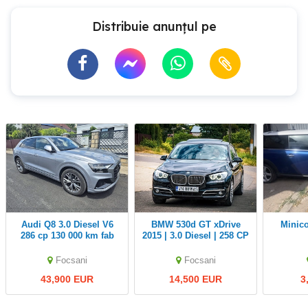
Distribuie anunțul pe
Audi Q8 3.0 Diesel V6
BMW 530d GT xDrive
mini
286 cp 130 000 km fab
2015 | 3.0 Diesel | 258 CP
oct 2021
| Euro 6
Focsani
Focsani
43,900 EUR
14,500 EUR
3