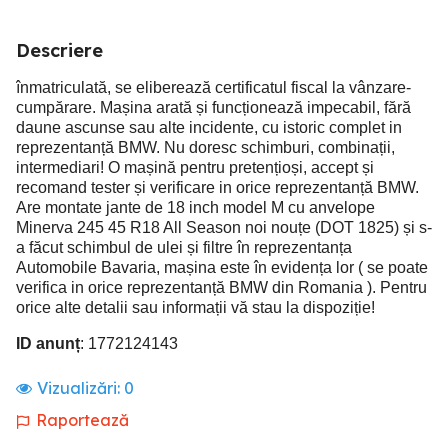
Descriere
înmatriculată, se eliberează certificatul fiscal la vânzare-
cumpărare. Mașina arată și funcționează impecabil, fără
daune ascunse sau alte incidente, cu istoric complet in
reprezentanță BMW. Nu doresc schimburi, combinații,
intermediari! O mașină pentru pretențioși, accept și
recomand tester și verificare in orice reprezentanță BMW.
Are montate jante de 18 inch model M cu anvelope
Minerva 245 45 R18 All Season noi nouțe (DOT 1825) și s-
a făcut schimbul de ulei și filtre în reprezentanța
Automobile Bavaria, mașina este în evidența lor ( se poate
verifica in orice reprezentanță BMW din Romania ). Pentru
orice alte detalii sau informații vă stau la dispoziție!
ID anunț
: 1772124143
Vizualizări:
0
Raportează