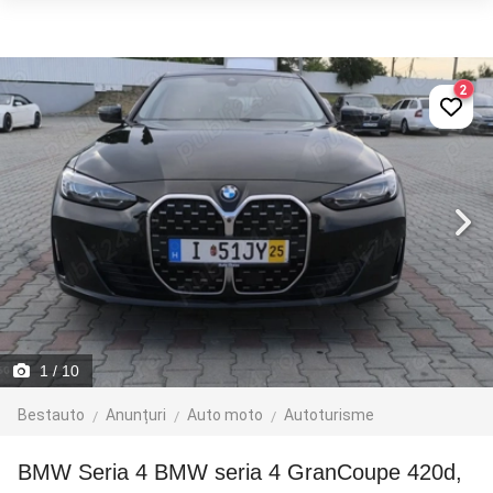
2
1
/ 10
Bestauto
Anunțuri
Auto moto
Autoturisme
BMW Seria 4 BMW seria 4 GranCoupe 420d,