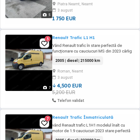
bună Km reali
Piatra Neamt, Neamt
3 august
5
1 750 EUR
Renault Trafic L1 H1
3
Vând Renault trafic în stare perfectă de
funcționare cu cauciucuri MS din 2023 cârlig
la spate interiorul Este super ok fără rupturi
2005 | diesel | 215000 km
etc mașina este înaltă fără martori aprinși în
bord sau probleme ascunse mai multe la
Roman, Neamt
telefon se vinde cu fiscal pe loc Se poate
3 august
vedea in Roman NT.
4,500 EUR
7
5,200 EUR
Telefon validat
Renault Trafic Înmatriculată
7
vând Renault trafic L1H1 modelul înalt cu
motor de 1.9 cauciucuri 2023 stare perfectă
de funcționare interiorul se prezintă super ok