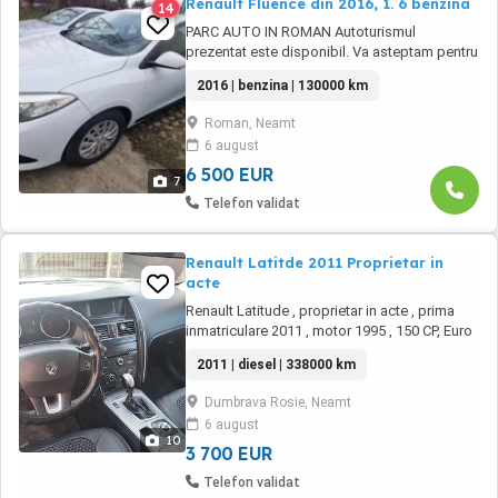
Renault Fluence din 2016, 1. 6 benzina
14
PARC AUTO IN ROMAN Autoturismul
prezentat este disponibil. Va asteptam pentru
un test drive ! Pentru lamuriri cu privire la
2016 | benzina | 130000 km
optiunile dotarile masinii ne puteți contacta
telefonic. Acord Vanzari Cumparari Auto va
Roman, Neamt
oferă : #Posibilitate achiziție Cash sau
6 august
transfer #Rate cu avans #Garanție =Schimb ...
6 500 EUR
7
Telefon validat
Renault Latitde 2011 Proprietar in
acte
Renault Latitude , proprietar in acte , prima
inmatriculare 2011 , motor 1995 , 150 CP, Euro
5 ,toate actele la zi, ITP valabil pana in August
2011 | diesel | 338000 km
2027, stare buna de functionare si estetic.
Audio si tehnologie: Bluetooth Radio CD
Dumbrava Rosie, Neamt
Sistem hands-free Port USB MicroSD Auxiliar
6 august
Sistem navigatie original ...
10
3 700 EUR
Telefon validat