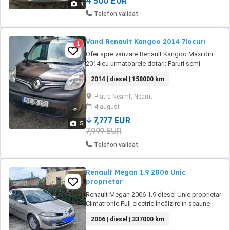
4 500 EUR
9
Telefon validat
Vand Renault Kangoo 2014 7locuri
1
Ofer spre vanzare Renault Kangoo Maxi din
2014 cu urmatoarele dotari: Faruri semi
automate (se pornesc opresc odata cu
2014 | diesel | 158000 km
motorul) Asistenta la plecarea din rampa
Bluetooth cu handsfree A C functional
Piatra Neamt, Neamt
Comanezi pe volan Rabatare totala (plan
4 august
drept) a scaunului din dreapta si a banchetei
Carlig omologat ...
7,777 EUR
5
7,999 EUR
Telefon validat
Renault Megan 1.9 2006 Unic
proprietar
Renault Megan 2006 1.9 diesel Unic proprietar
Climatronic Full electric Încălzire în scaune
Senzori parcare spate Xenon Jante aliaj cu
2006 | diesel | 337000 km
anvelope iarnă Barum dot 2024 stare foarte