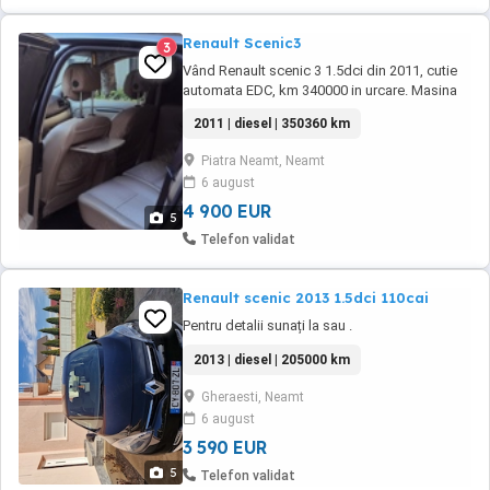
Renault Scenic3
3
Vând Renault scenic 3 1.5dci din 2011, cutie
automata EDC, km 340000 in urcare. Masina
este utilizata zilnic. Tehnic este ok, estetic
2011 | diesel | 350360 km
mai prezinta mici imperfectiuni conform
vârstei. Nu fac schimburi.
Piatra Neamt, Neamt
6 august
4 900 EUR
5
Telefon validat
Renault scenic 2013 1.5dci 110cai
Pentru detalii sunați la sau .
2013 | diesel | 205000 km
Gheraesti, Neamt
6 august
3 590 EUR
5
Telefon validat