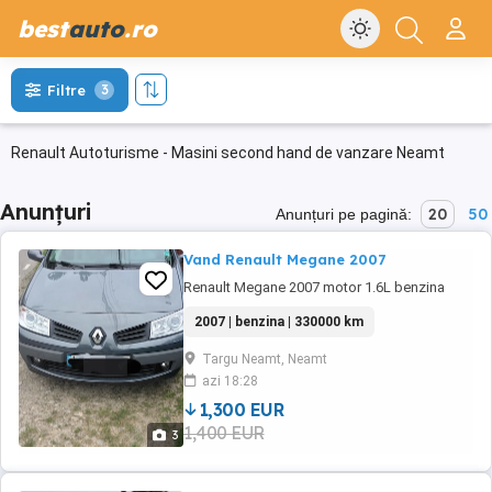
best
auto
.ro
Filtre
3
Renault Autoturisme - Masini second hand de vanzare Neamt
Anunțuri
20
50
Anunțuri pe pagină:
Vand Renault Megane 2007
Renault Megane 2007 motor 1.6L benzina
2007 | benzina | 330000 km
Targu Neamt, Neamt
azi 18:28
1,300 EUR
1,400 EUR
3