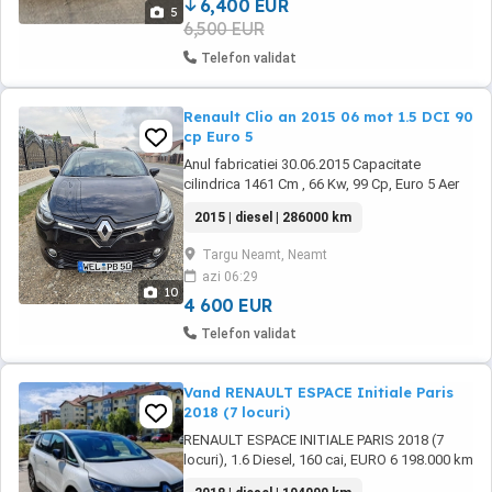
6,400 EUR
5
6,500 EUR
Telefon validat
Renault Clio an 2015 06 mot 1.5 DCI 90
cp Euro 5
Anul fabricatiei 30.06.2015 Capacitate
cilindrica 1461 Cm , 66 Kw, 99 Cp, Euro 5 Aer
condiționat Navigație mare full Europa Bord
2015 | diesel | 286000 km
computer Pilot automat Geamuri electrice
Oglinzi electrice 2 x Cartele Geamuri fumurii
Targu Neamt, Neamt
Radio-CD mp3, bluetooth, usb Linia Audio
azi 06:29
Bose Proiectoare Comenzi volan Volan ...
10
4 600 EUR
Telefon validat
Vand RENAULT ESPACE Initiale Paris
2018 (7 locuri)
RENAULT ESPACE INITIALE PARIS 2018 (7
locuri), 1.6 Diesel, 160 cai, EURO 6 198.000 km
- MASINA ARE POLITA DE ASIGURARE