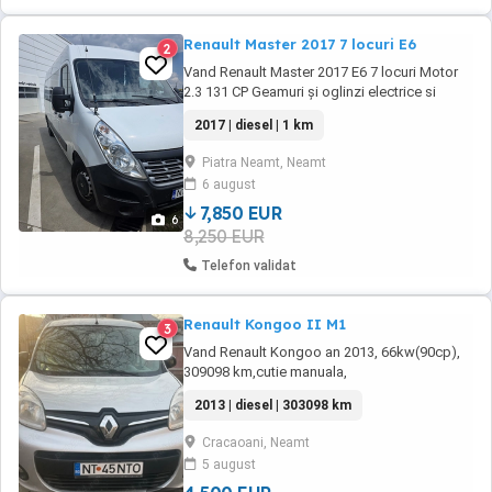
Renault Master 2017 7 locuri E6
2
Vand Renault Master 2017 E6 7 locuri Motor
2.3 131 CP Geamuri și oglinzi electrice si
încălzite Bluetooth Webasto Carlig
2017 | diesel | 1 km
remorcare( are maxim 3 luni 4 luni de când
este montat) 2.5 tone pe carlig Cauciucuri
Piatra Neamt, Neamt
bune iarna Mod ECO Torpedou frig Comenzi
6 august
volan Masina a avut doar în reprezentanta
service-ul ...
7,850 EUR
6
8,250 EUR
Telefon validat
Renault Kongoo II M1
3
Vand Renault Kongoo an 2013, 66kw(90cp),
309098 km,cutie manuala,
neaccidentata,distributie schimbata recent in
2013 | diesel | 303098 km
2025. Masina se poate viziona in Cracaoani
judetul Neamt.
Cracaoani, Neamt
5 august