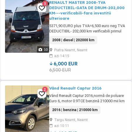
RENAULT MASTER 2008-TVA
3
DEDUCTIBIL-GATA DE DRUM-202,000
KM---verificabili-fara investitii
ulterioare
5371,90 EURO plus TVA=6,500 euro neg TVA
DEDUCTIBIL- 202,000 km verificabili primul
proprietar de nou din reprezentanta -
2008 | diesel | 202000 km
RENAULT MASTER 2008- - PRET NEGOCIABIL-
GATA DE DRUM- --CUMPARATA DE NOUA DIN
10
Piatra Neamt, Neamt
REPREZENTANTA- SERVISATA DIN 10,000KM
azi 14:15
IN 10,000 KM SAU ANUAL-- MASINA
PERSONALA ---fara investitii ...
6,000 EUR
6,500 EUR
Vând Renault Captur 2016
2
Vând Renault Captur 2016,normă de poluare
Euro 6, motor 0.9TCE benzină 210000 mii km
reali Mașina are ca dotări: keyless go keyless
2016 | benzina | 210000 km
entry&start Faruri cu lupă Lumini de zi led
Radio Cd, bluetooth, USB, aux Auto-hold,
Targu Neamt, Neamt
asistență la plecarea din rampă Star stop la
azi 10:11
semafor Senzori de parcare Aer ...