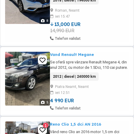
2018 | diesel | 194000 km
DEFEND CAR PROTECT VALABILA 3 ANI
(INCEPAND DIN 29.04.2025) SAU PANA LA
Roman, Neamt
247.700KM - Baterie noua (ian.2026),
ieri 15:47
anvelope iarna MICHELIN + anvelope vara
8
DUNLOP SPORT RT MAX - Schimb ...
13,000 EUR
14,990 EUR
Telefon validat
Vand Renault Megane
Se oferă spre vânzare Renault Megane 4, din
anul 2012, cu motor de 1.5Dci, 110 cai putere.
Este full ca si dotări, având 240 000 km, fiind
2012 | diesel | 240000 km
adusa din Belgia in 2023, având un singur
proprietar pana in prezent. Are toate reviziile
Piatra Neamt, Neamt
făcute la zi. Pentru mai multe detalii, la telefon
ieri 12:51
! Pret ușor negoci ...
4 990 EUR
5
Telefon validat
Reno Clio 1,5 dci AN 2016
1
Vând reno Clio an 2016 motor 1,5 cm dci