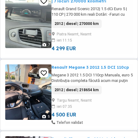
| 7 locuri 270000 kilometri
Renault Grand Scenic 2012| 1.5 dCi Euro 5 |
110 CP | 270 000 km reali Dotări: -Faruri cu
lupă -Senzori parcare -Senzori ploaie -
2012 | diesel | 270000 km
Navigație -Bluetooth -Climatizare -Comenzi pe
volan -Pilot automat -Limitator de viteză -
Piatra Neamt, Neamt
Follow me home Mașină se prezintă bine,
ieri 11:15
ideală pentru familie, consum foarte mic 7 ...
7
4 299 EUR
Renault Megane 3 2012 1.5 DCI 110cp
Megane 3 2012 1.5 DCI 110cp Manuala, euro 5
Distribuția completa făcută acum mai puțin
de un an Schimbate amortizoare față Baterie,
2012 | diesel | 218654 km
bujii Schimb de ulei și filtre efectuat la
215,000km Jante pe 17 modelul Bose ( la fel
Targu Neamt, Neamt
și roata de rezervă). Consum mediu între 4,5-5
ieri 07:35
Filtru de particule intr o stare ...
4 500 EUR
5
Telefon validat