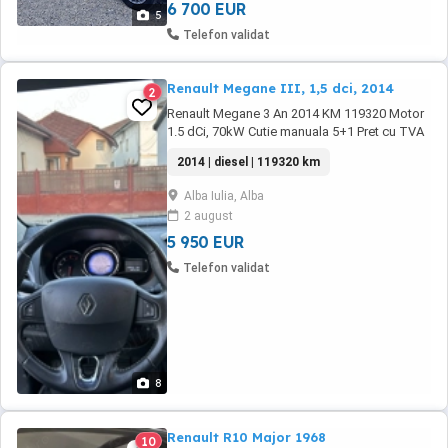
6 700 EUR
5
Telefon validat
Renault Megane III, 1,5 dci, 2014
2
Renault Megane 3 An 2014 KM 119320 Motor
1.5 dCi, 70kW Cutie manuala 5+1 Pret cu TVA
inclus, cu factura fiscala Inchidere
2014 | diesel | 119320 km
centralizata Aer conditionat Geamuri electrice
fata-spate Limitator de viteza Tempomat
Alba Iulia, Alba
Radio CD cu Bluetooth pentru conectare cu
2 august
telefonul
5 950 EUR
Telefon validat
8
Renault R10 Major 1968
10