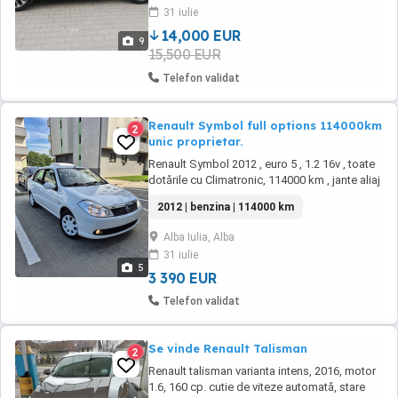
electrice fata-spate, oglinzi electrice,
31 iulie
navigație full Europa, scaune din piele, ...
14,000 EUR
9
15,500 EUR
Telefon validat
Renault Symbol full options 114000km
2
unic proprietar.
Renault Symbol 2012 , euro 5 , 1.2 16v , toate
dotările cu Climatronic, 114000 km , jante aliaj
originale Renault pe 15 , unic proprietar, fără
2012 | benzina | 114000 km
rugină , fara probleme tehnice , acte la zi ,
distribuție noua , ulei și filtre noi , fara
Alba Iulia, Alba
schimburi.
31 iulie
5
3 390 EUR
Telefon validat
Se vinde Renault Talisman
2
Renault talisman varianta intens, 2016, motor
1.6, 160 cp. cutie de viteze automată, stare