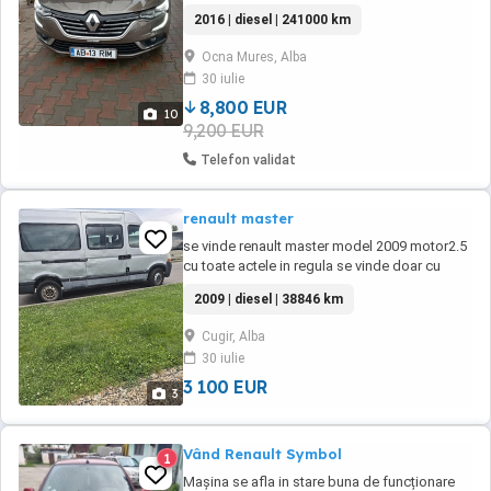
bună de funcționare, interior mixt ( piele+
2016 | diesel | 241000 km
textil)foarte bine îngrijit. lumini ambientale,
jante de aliaj pe 18 cu, cauciucuri all seeson
Ocna Mures, Alba
noi. distribuția pe lanț schimbată, uleiul in
30 iulie
cutie schimbat, toate reviziile ...
8,800 EUR
10
9,200 EUR
Telefon validat
renault master
se vinde renault master model 2009 motor2.5
cu toate actele in regula se vinde doar cu
fiscal la masina se aude o bataie la motor
2009 | diesel | 38846 km
Cugir, Alba
30 iulie
3 100 EUR
3
Vând Renault Symbol
1
Mașina se afla in stare buna de funcționare