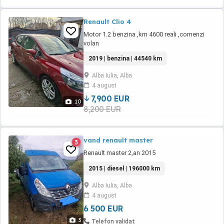
Renault Clio 4
Motor 1.2 benzina ,km 4600 reali ,comenzi
volan
2019 | benzina | 44540 km
Alba Iulia, Alba
4 august
7,900 EUR
10
8,200 EUR
vand renault master
3
Renault master 2,an 2015
2015 | diesel | 196000 km
Alba Iulia, Alba
4 august
6 500 EUR
3
Telefon validat