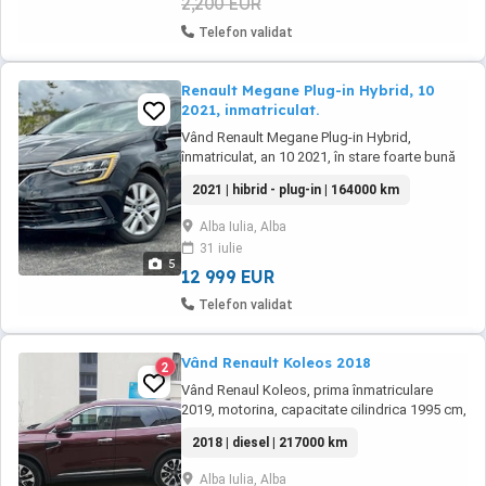
2,200 EUR
Telefon validat
Renault Megane Plug-in Hybrid, 10
2021, inmatriculat.
Vând Renault Megane Plug-in Hybrid,
înmatriculat, an 10 2021, în stare foarte bună
de funcționare, ideal pentru utilizare mixtă
2021 | hibrid - plug-in | 164000 km
oraș + drum lung, cu consum redus și rulare
silențioasă în mod electric. - Motor 1.6 Plug-in
Alba Iulia, Alba
Hybrid - An fabricație: 10.2021 - Kilometraj:
31 iulie
164.000 km (reali) - Autonomie electrică: ...
5
12 999 EUR
Telefon validat
Vând Renault Koleos 2018
2
Vând Renaul Koleos, prima înmatriculare
2019, motorina, capacitate cilindrica 1995 cm,
putere 130 kW (174 CP), tracțiune integrală (se
2018 | diesel | 217000 km
poate selecta 4x4, 4x4 auto sau 2x2), cutie
automată, pilot automat adaptiv, geamuri
Alba Iulia, Alba