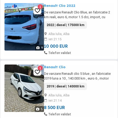
Renault Clio 2022
1
De vanzare Renault Clio Blue, an fabricatie 2
km reali, euro 6, motor 1.5 dci, import, cu
urmatoarele dotari: *) aer conditionat *)
2022 | diesel | 175000 km
comenzi pe volan *) volan reglabil *) geamuri
electrice fata *) oglinzi electrice si incalzite *)
Alba Iulia, Alba
cruise control si limitator de viteza *) sistem
ieri 21:15
multimedia cu radio, USB, ...
10 000 EUR
9
Telefon validat
Renault Clio
1
De vanzare Renault clio 5 blue , an fabricatie
2019 luna a 10 , 140.000 km , euro 6 , motor
1,5 dci, adusa pe roti din Franta , cu
2019 | diesel | 140000 km
urmatoarele dotari: navigatie ,comenzi pe
volan , volan reglabil in profunzime si inaltime
Alba Iulia, Alba
, geamuri electrice fata , senzori ploaie , volan
ieri 21:14
reglabil si multifunctional , ...
8 500 EUR
5
Telefon validat