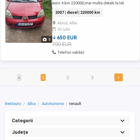
euro 4 km 220000,mai multe detalii la tel.
2007 | diesel | 220000 km
Abrud, Alba
30 iulie
650 EUR
5
700 EUR
Telefon validat
›
‹
1
2
3
Bestauto
Alba
Autoturisme
renault
Categorii
Județe