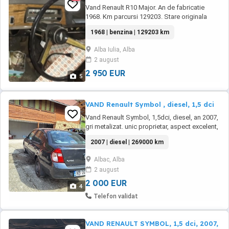
Vand Renault R10 Major. An de fabricatie
1968. Km parcursi 129203. Stare originala
Lampi semnal fata, spate si lampi pozitie
1968 | benzina | 129203 km
aripa noi. Inele far noi si colturi bara fata noi.
Alba Iulia, Alba
2 august
2 950 EUR
5
VAND Renault Symbol , diesel, 1,5 dci
Vand Renault Symbol, 1,5dci, diesel, an 2007,
gri metalizat. unic proprietar, aspect excelent,
fara accident, ITP , RCA, Rogvineta la zi.
2007 | diesel | 269000 km
Albac, Alba
2 august
2 000 EUR
4
Telefon validat
VAND RENAULT SYMBOL, 1,5 dci, 2007,