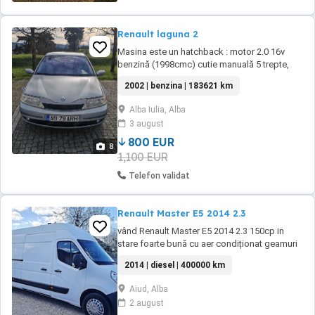
Renault laguna 2
Masina este un hatchback : motor 2.0 16v
benzină (1998cmc) cutie manuală 5 trepte,
Tracțiune față, 99kw 135hp, Full piele, 4x
2002 | benzina | 183621 km
Geamuri electrice, Oglinzi electrice pliabile, 2x
seturi de jante cu cauciucuri. Are ITP până in
Alba Iulia, Alba
noiembrie 2026 si taxe la zi. Este recent
3 august
servisata: filtre, ulei, bujii,antigel. ...
800 EUR
8
1,100 EUR
Telefon validat
Renault Master E5 2014 2.3
vând Renault Master E5 2014 2.3 150cp in
stare foarte bună cu aer condiționat geamuri
și oglinzi electrice incalzite, senzori parcare,
2014 | diesel | 400000 km
computer bord, pilot automat, comenzi volan
gata de drum oriunde! masina personală nu
Aiud, Alba
distruse de la firme!!
2 august