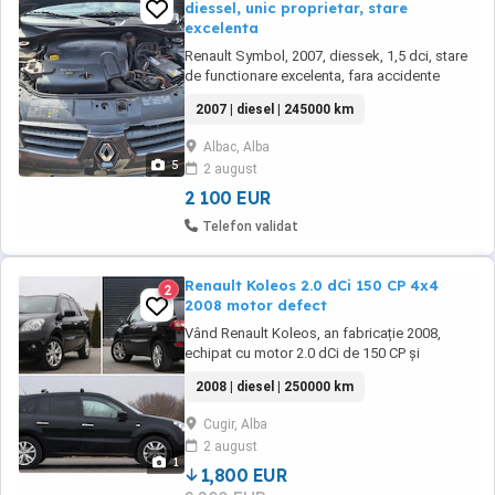
diessel, unic proprietar, stare
excelenta
Renault Symbol, 2007, diessek, 1,5 dci, stare
de functionare excelenta, fara accidente
2007 | diesel | 245000 km
Albac, Alba
5
2 august
2 100 EUR
Telefon validat
Renault Koleos 2.0 dCi 150 CP 4x4
2
2008 motor defect
Vând Renault Koleos, an fabricație 2008,
echipat cu motor 2.0 dCi de 150 CP și
tracțiune integrală 4x4. Autoturismul se vinde
2008 | diesel | 250000 km
cu motor defect, fiind potrivit pentru reparație,
dezmembrări sau pentru cei care doresc un
Cugir, Alba
proiect ! Menționez că am schimbat la el
2 august
compresor de clima, radiator , termostate ...
1
1,800 EUR