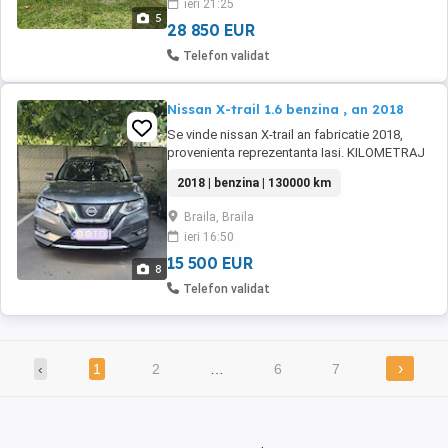
ieri 21:25
sasiu : JN1T33TC4U0003553 Culoare : gri
5
metalizat Capacitate ...
28 850 EUR
Telefon validat
Nissan X-trail 1.6 benzina , an 2018
Se vinde nissan X-trail an fabricatie 2018,
provenienta reprezentanta Iasi. KILOMETRAJ
REAL 130000KM. Motorizare 1.6 Dig-t benzina
2018 | benzina | 130000 km
163 cai putere( motorizare rara) Panoramic +
trapa, cutie manuala, interior impecabil,
Braila, Braila
keyless entry etc. Masina are carte service cat
ieri 16:50
a fost in garantie, plus facturi cu ...
15 500 EUR
8
Telefon validat
›
‹
1
2
…
6
7