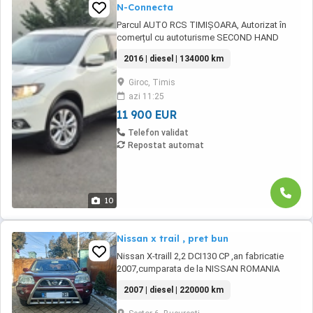
N-Connecta
Parcul AUTO RCS TIMIȘOARA, Autorizat în
comerțul cu autoturisme SECOND HAND
IMPORT, - LIVRARE GRATUITA LA DOMICILIUL
2016 | diesel | 134000 km
CLIENTULUI (200KM) -VĂ OFERIM PE LOC : -
Factura se va emite in lei la cursul de vanzare
Giroc, Timis
euro al Bancii Transilvania din data efectuarii
azi 11:25
platii -FISCAL -GARANTIE -Toate actele in
vederea ...
11 900 EUR
Telefon validat
Repostat automat
10
Nissan x trail , pret bun
Nissan X-traill 2,2 DCI130 CP ,an fabricatie
2007,cumparata de la NISSAN ROMANIA
,rulata numai in Romania ,ultim motor
2007 | diesel | 220000 km
japonez,schimbat toate uzabilele ,cauciucuri
noi All-Seasons,tapiterie piele ,volan piele