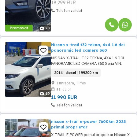
18,299 EUR
Telefon validat
Promovat
20
Nissan x-trail t32 tekna, 4x4 1.6 dci
panoramic led camera 360
NISSAN X-TRAIL T32 TEKNA, 4X4 1.6 DCI
PANORAMIC LED CAMERA 360 Seria VIN:
JN1TCNT32U0000741, an 2014, primul
2014 | diesel | 199200 km
proprietar in RO - Motor 1,6 DCI, 130 CP cu
consum foarte mic (4,5 6,5 100km) - Rulaj
Timisoara, Timis
199200 km - 4X4i cu diferential blocabil din
azi 08:51
buton, 4x2, 4x4 si LOCK - culoare alb perlat
10
deosebit - ...
11 990 EUR
Telefon validat
nissan x-trail e-power 7600km 2023
primul proprietar
X-TRAIL E-POWER primul proprietar Nissan X-