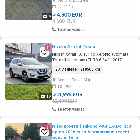
Sector 6, Bucuresti
,comenzi volan ,reglaj volan pe inaltime
azi 11:16
,scaune electrice ,scaun sofer reglaj pe
inaltime si ...
4,300 EUR
9
4,600 EUR
Telefon validat
Nissan X-trail Tekna
7
Nissan X-trail 1.6 131 cp X-tronic automata
Tekna(full options) EURO 6 24.11.2017 -
Keyless go -keyless entry Portbagaj la buton -
2017 | diesel | 219500 km
Trapa panoramica electrica -Interior din piele
-Scaune cu reglaj electric -Incalzire in scaune
Campia Turzii, Cluj
si bancheta spate -Incalzire volan -Navigatie
azi 10:41
cu touchscreen 3d full Romania ...
11,995 EUR
10
12,499 EUR
Telefon validat
Nissan x-trali Tekana 4X4 1,6 Dci 130
9
cp an 2016 euro 6 panoramic recent
adus in tara