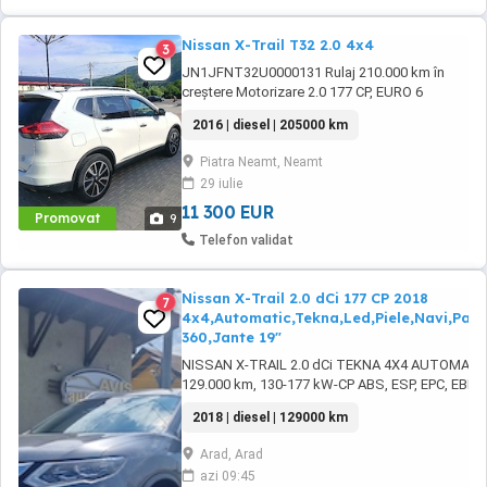
Nissan X-Trail T32 2.0 4x4
3
JN1JFNT32U0000131 Rulaj 210.000 km în
creștere Motorizare 2.0 177 CP, EURO 6
Moduri 4WD 2WD AUTO 4x4 Culoare Alb
2016 | diesel | 205000 km
Daylight LED; Proiectoare Ceață; Trapă
Panoramică Electrica LaneAssist Menținere
Piatra Neamt, Neamt
bandă; SideAssist Asistență unghi mort;
29 iulie
LightAssist Fază lungă automată; SignAssist
Recunoaște semnele ...
11 300 EUR
Promovat
9
Telefon validat
Nissan X-Trail 2.0 dCi 177 CP 2018
7
4x4,Automatic,Tekna,Led,Piele,Navi,Pa
360,Jante 19"
NISSAN X-TRAIL 2.0 dCi TEKNA 4X4 AUTOMATIC
129.000 km, 130-177 kW-CP ABS, ESP, EPC, EBD, se
de particule, tractiune integrala inteligenta (4X4)
2018 | diesel | 129000 km
diferential blocabil si actionare la buton, lumini de
LED, KEYLESS ENTRY-GO, START-STOP motor, ..
Arad, Arad
azi 09:45