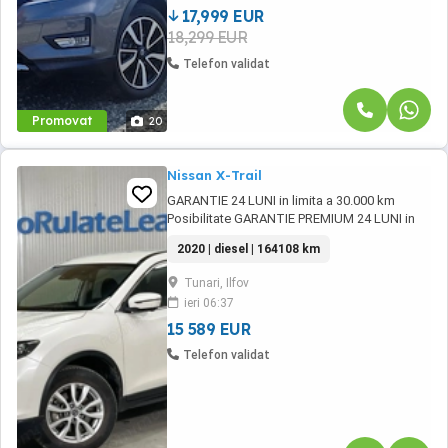
17,999 EUR
18,299 EUR
Telefon validat
Promovat
20
Nissan X-Trail
GARANTIE 24 LUNI in limita a 30.000 km
Posibilitate GARANTIE PREMIUM 24 LUNI in
limita a 50.000 km Posibilitate finantare cu
2020 | diesel | 164108 km
avans 0% pe o perioada de maxim 6 ani
Aprobare garantata credit pentru persoane
Tunari, Ilfov
fizice (cu venituri obtinute inclusiv in afara
ieri 06:37
tarii), persoane juridice si persoane fizice ...
15 589 EUR
Telefon validat