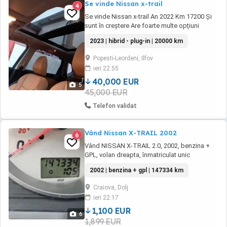
Se vinde Nissan x-trail
4
Se vinde Nissan x-trail An 2022 Km 17200 Și
sunt în creștere Are foarte multe opțiuni
Mașină este noua Pentru detalii Va rog să
2023 | hibrid - plug-in | 20000 km
sunați
Popesti-Leordeni, Ilfov
ieri 22:55
40,000 EUR
5
45,000 EUR
Telefon validat
Vând Nissan X-TRAIL 2002
6
Vând NISSAN X-TRAIL 2.0, 2002, benzina +
GPL, volan dreapta, înmatriculat unic
proprietar, stare buna, pachet crom. Pretul
2002 | benzina + gpl | 147334 km
scade la 1100 de euro fix. masina nepornita
din decembrie 2024.
Craiova, Dolj
ieri 22:17
1,100 EUR
6
1,899 EUR