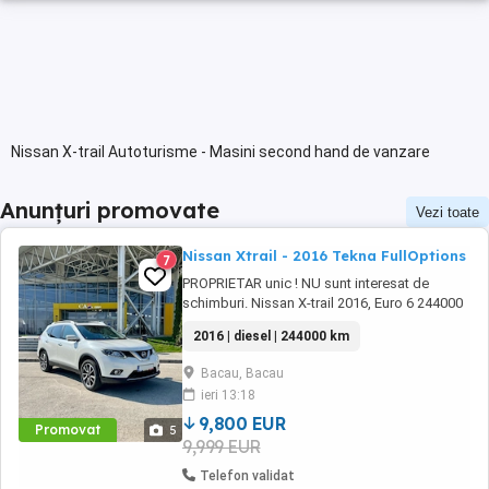
Nissan X-trail Autoturisme - Masini second hand de vanzare
Anunțuri promovate
Vezi toate
Nissan Xtrail - 2016 Tekna FullOptions
7
PROPRIETAR unic ! NU sunt interesat de
schimburi. Nissan X-trail 2016, Euro 6 244000
km reali in crestere, masina ruleaza zilnic
2016 | diesel | 244000 km
Motorizare PureDrive 1.6 dCi 130CP Distributie
pe lant Cutie manuala 6+1 Unic proprietar în
Bacau, Bacau
România (1 proprietar în străinătate , mașina a
ieri 13:18
fost cumpărată de ...
9,800 EUR
Promovat
5
9,999 EUR
Telefon validat