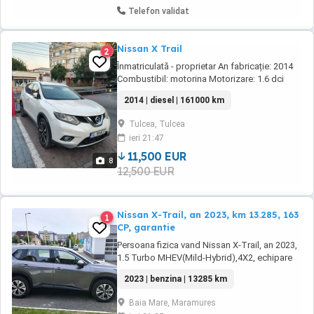
Telefon validat
Nissan X Trail
2
Înmatriculată - proprietar An fabricație: 2014
Combustibil: motorina Motorizare: 1.6 dci
Cutie viteze: automata Putere: 130 CP Dotări:
2014 | diesel | 161000 km
interior piele perforata, scaune electrice și
încălzite șofer și pasager, bancheta spate
Tulcea, Tulcea
reglabila pe șină, oglinzi rabatabile electric și
ieri 21:47
încălzite, camere 360 , avertizare ...
11,500 EUR
8
12,500 EUR
Nissan X-Trail, an 2023, km 13.285, 163
1
CP, garantie
Persoana fizica vand Nissan X-Trail, an 2023,
1.5 Turbo MHEV(Mild-Hybrid),4X2, echipare
Visia (german edition), cutie automata,
2023 | benzina | 13285 km
garantie An fabricatie : 2023 Prima
inmatriculare : 26.03.2024 KM : 13.285 KM la
Baia Mare, Maramures
data de 21.05.2026 Fabricat in Japonia Serie