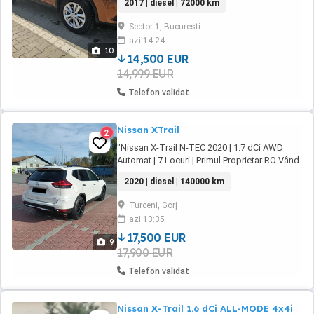
2017 | diesel | 72000 km
Proiectoare ceata Jante aliaj Senzori
anvelope ploaie lumina Senzori parcare fata
Sector 1, Bucuresti
spate cu afisaj acustici Camera 360 grade
azi 14:24
Volan piele reglabil ...
10
14,500 EUR
14,999 EUR
Telefon validat
Nissan XTrail
2
"Nissan X-Trail N-TEC 2020 | 1.7 dCi AWD
Automat | 7 Locuri | Primul Proprietar RO Vând
Nissan X-Trail N-TEC, an de fabricație 2020,
2020 | diesel | 140000 km
proveniență Spania ( fără rugină), achiziționat
și înmatriculat personal, fiind primul proprietar
Turceni, Gorj
în România. Mașina se prezintă în stare
azi 13:35
tehnică și estetică excelentă, ...
17,500 EUR
9
17,900 EUR
Telefon validat
Nissan X-Trail 1.6 dCi ALL-MODE 4x4i