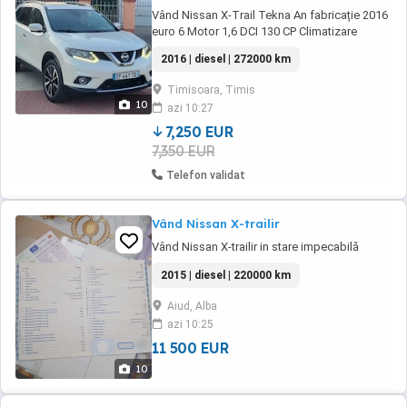
Vând Nissan X-Trail Tekna An fabricație 2016
euro 6 Motor 1,6 DCI 130 CP Climatizare
automată dual-zone Scaune față și spate
2016 | diesel | 272000 km
încălzite, față reglabile electric Tapițerie piele
Cotieră față și spate Volan piele încălzit,
Timisoara, Timis
comenzi audio Lumbar electric șofer Keyless
10
azi 10:27
entry & go Cruise control ...
7,250 EUR
7,350 EUR
Telefon validat
Vând Nissan X-trailir
Vând Nissan X-trailir in stare impecabilă
2015 | diesel | 220000 km
Aiud, Alba
azi 10:25
11 500 EUR
10