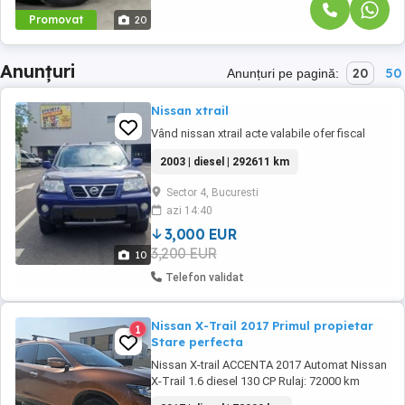
Promovat
20
Anunțuri
20
50
Anunțuri pe pagină:
Nissan xtrail
Vând nissan xtrail acte valabile ofer fiscal
2003 | diesel | 292611 km
Sector 4, Bucuresti
azi 14:40
3,000 EUR
3,200 EUR
10
Telefon validat
Nissan X-Trail 2017 Primul propietar
1
Stare perfecta
Nissan X-trail ACCENTA 2017 Automat Nissan
X-Trail 1.6 diesel 130 CP Rulaj: 72000 km
Navigatie color touchscreen Dubluclimatronic