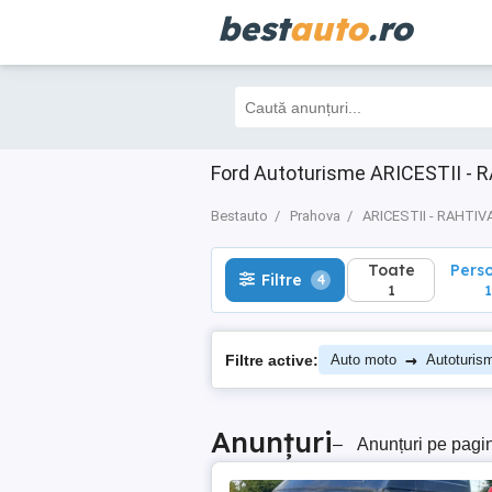
best
auto
.ro
Toate
Perso
Filtre
4
1
1
Ford Autoturisme ARICESTII - 
Bestauto
Prahova
ARICESTII - RAHTIV
Toate
Pers
Filtre
4
1
1
→
Filtre active:
Auto moto
Autoturis
Anunțuri
–
Anunțuri pe pagi