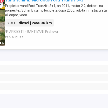
Vand schimb Microbus Ford Transit 8+1
6
Propietar vand Ford Tranzitt 8+1, an 2011, motor 2.2, defect, nu
porneste...Schimb cu motocicleta dupa 2000, rulota inmatriculata
oi, capre, vaca .
2011 | diesel | 265000 km
ARICESTII - RAHTIVANI, Prahova
5 august
5