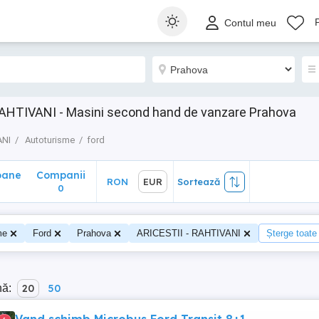
ane
Companii
RON
EUR
Sortează
Contul meu
0
RAHTIVANI - Masini second hand de vanzare Prahova
ANI
Autoturisme
ford
oane
Companii
RON
EUR
Sortează
0
me
Ford
Prahova
ARICESTII - RAHTIVANI
Șterge toate f
nă:
20
50