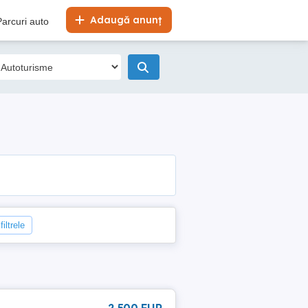
Adaugă anunț
Parcuri auto
iltrele