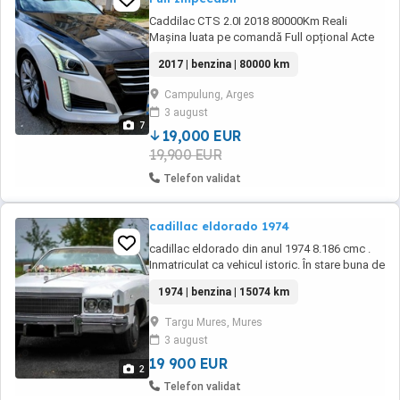
Caddilac CTS 2.0I 2018 80000Km Reali
Mașina luata pe comandă Full opțional Acte
la zi Fiscal pe loc Ținută numai la garaj
2017 | benzina | 80000 km
impecabilă
Campulung, Arges
3 august
7
19,000 EUR
19,900 EUR
Telefon validat
cadillac eldorado 1974
cadillac eldorado din anul 1974 8.186 cmc .
Inmatriculat ca vehicul istoric. În stare buna de
functionare cu itp valabil mai multe detalii la
1974 | benzina | 15074 km
telefon nu se accepta schimburi
Targu Mures, Mures
3 august
19 900 EUR
2
Telefon validat