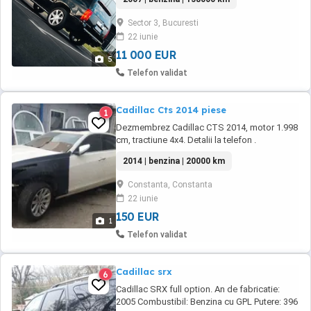
grup , bujii etc Inlocuit clapeta de acceleratie,
galerie evacuare etc. Doar piese originale
Sector 3, Bucuresti
import SUA Cauciucuri ALL SEASON rulate
22 iunie
7000 de km Navigatie Android, ...
11 000 EUR
5
Telefon validat
Cadillac Cts 2014 piese
1
Dezmembrez Cadillac CTS 2014, motor 1.998
cm, tractiune 4x4. Detalii la telefon .
2014 | benzina | 20000 km
Constanta, Constanta
22 iunie
150 EUR
1
Telefon validat
Cadillac srx
6
Cadillac SRX full option. An de fabricatie:
2005 Combustibil: Benzina cu GPL Putere: 396