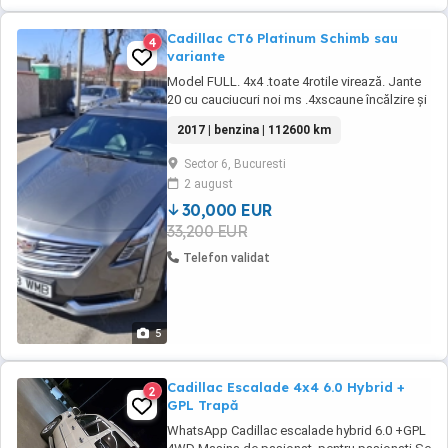
Cadillac CT6 Platinum Schimb sau
4
variante
Model FULL. 4x4 .toate 4rotile virează. Jante
20 cu cauciucuri noi ms .4xscaune încălzire și
ventilate. masaj .night vision. heydap display.
2017 | benzina | 112600 km
pedestrian atenție. parchează singura în 4 5
moduri cutie automata 8VITEZE. Trapa dubla.
Sector 6, Bucuresti
Perdelele. 32 boxe super sonorizare .Tablete
2 august
spate cu căști. Ptr mai multe ...
30,000 EUR
33,200 EUR
Telefon validat
5
Cadillac Escalade 4x4 6.0 Hybrid +
2
GPL Trapă
WhatsApp Cadillac escalade hybrid 6.0 +GPL