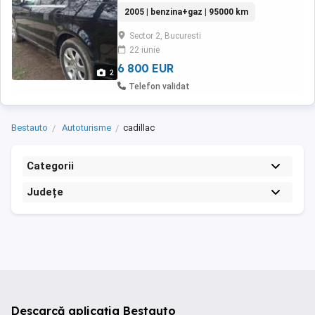
CP Capacitate motor: 4 600 cm Numar de usi:
2005 | benzina+gaz | 95000 km
5 Cutie de viteze: Automata Rulaj: 42 000 km
Volan: Partea stanga 4x4
Sector 2, Bucuresti
22 iunie
6 800 EUR
2
Telefon validat
Bestauto
Autoturisme
cadillac
Categorii
Județe
Descarcă aplicația Bestauto