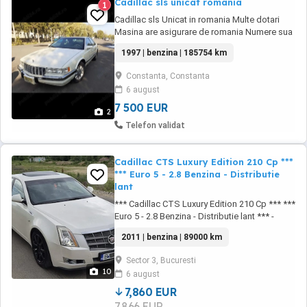
Cadillac sls unicat romania
1
Cadillac sls Unicat in romania Multe dotari
Masina are asigurare de romania Numere sua
se poate circula cu ele Nu ma intereseaza
1997 | benzina | 185754 km
variante 7500 euro
Constanta, Constanta
6 august
7 500 EUR
2
Telefon validat
Cadillac CTS Luxury Edition 210 Cp ***
*** Euro 5 - 2.8 Benzina - Distributie
lant
*** Cadillac CTS Luxury Edition 210 Cp *** ***
Euro 5 - 2.8 Benzina - Distributie lant *** -
Impecabila tehnic si optic - Txe si impozit la
2011 | benzina | 89000 km
zi, Fiscal pe loc - Masina pentru pretentiosi -
Prima inmatriculare 12-2010 - 89.000 km
Sector 3, Bucuresti
Certificati - Navigatie mare color cu
10
6 august
touchscreen - Dublu climatronic ...
7,860 EUR
7,866 EUR