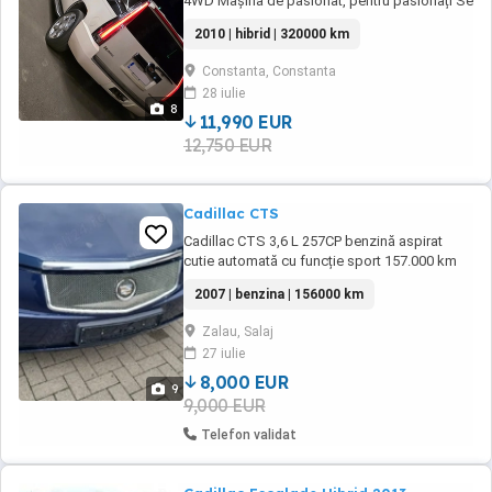
4WD Mașina de pasionat, pentru pasionați Se
poate înmatricula pe bg sau se poate face
2010 | hibrid | 320000 km
autoutilitară la RAR, având 7 locuri. Trapa
panoramica Instalație gpl 8000 Ron Mașina
Constanta, Constanta
este flexfuel, merge în 4 pistoane când nu e
28 iulie
necesar de putere și electric până ...
8
11,990 EUR
12,750 EUR
Cadillac CTS
Cadillac CTS 3,6 L 257CP benzină aspirat
cutie automată cu funcție sport 157.000 km
Radio CD player cu 6 Cd-uri DVD player cu
2007 | benzina | 156000 km
GPS dar trebuie up-date pentru țările estice și
nu doar pentru acestea Tracțiune spate,
Zalau, Salaj
scaune piele crem încălzite două memorii
27 iulie
scaun șofer TV climă bi zonală oglinzi
rabatabile ...
8,000 EUR
9
9,000 EUR
Telefon validat