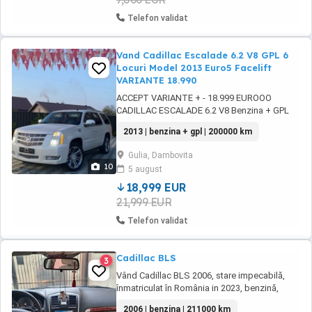
Telefon validat
Vand Cadillac Escalade 6.2 V8 GPL 6
Locuri Model 2013 Euro5 Facelift
VARIANTE 18.990
ACCEPT VARIANTE + - 18.999 EUROOO
CADILLAC ESCALADE 6.2 V8 Benzina + GPL
Euro 5 Varianta Flexfuel (merge si in 4 cilindri)
2013 | benzina + gpl | 200000 km
Inmatriculat BULGARIA 20 09 2025 Acte
Valabile 2026 09 Asigur Procura sau Contract
Gulia, Dambovita
Pt Inmatriculare RO Fabricatie 2012 12
10
5 august
MOTORIZARE 6200cm 420cp GPL Montat in ...
18,999 EUR
21,999 EUR
Telefon validat
Cadillac BLS
3
Vând Cadillac BLS 2006, stare impecabilă,
înmatriculat în România in 2023, benzină,
automatic, scaune piele incalzite, ajustabile
2006 | benzina | 211000 km