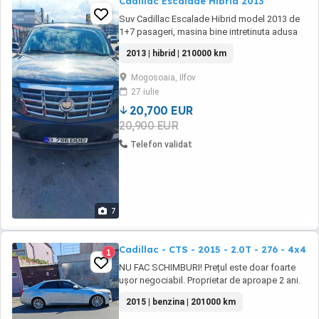
Cadillac Escalade Hibrid 2013
Suv Cadillac Escalade Hibrid model 2013 de
1+7 pasageri, masina bine intretinuta adusa
din Olanda in 2022, consum 12 L 100Km.
2013 | hibrid | 210000 km
Masina nu are nevoie de nici o interventie
tehnica, mentenanta e facuta la zi la service
Mogosoaia, Ilfov
specializat. VIN: 1GYS47EJ4DR106986
27 iulie
20,700 EUR
20,900 EUR
Telefon validat
7
Cadillac - CTS - 2015 - 2.0T - 276 - 4x4
1
NU FAC SCHIMBURI! Prețul este doar foarte
ușor negociabil. Proprietar de aproape 2 ani.
Toate actele în regulă. Ofer fiscalul în ziua
2015 | benzina | 201000 km
vânzării. Adusă din Germania în 2019, la
momentul respectiv având 160.000 km. Stare