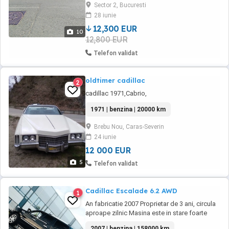
Sector 2, Bucuresti
tehnică și estetică bună. Cutia schimbă foarte
28 iunie
bine și la rece și la cald, fără ...
12,300 EUR
10
12,800 EUR
Telefon validat
oldtimer cadillac
2
cadillac 1971,Cabrio,
1971 | benzina | 20000 km
Brebu Nou, Caras-Severin
24 iunie
12 000 EUR
5
Telefon validat
Cadillac Escalade 6.2 AWD
1
An fabricatie 2007 Proprietar de 3 ani, circula
aproape zilnic Masina este in stare foarte
buna. Schimb ulei, filtre, bujii, cutie viteze,
2007 | benzina | 158000 km