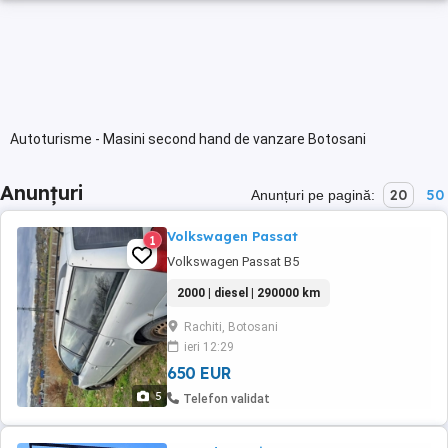
Autoturisme - Masini second hand de vanzare Botosani
Anunțuri
20
50
Anunțuri pe pagină:
Volkswagen Passat
1
Volkswagen Passat B5
2000 | diesel | 290000 km
Rachiti, Botosani
ieri 12:29
650 EUR
5
Telefon validat