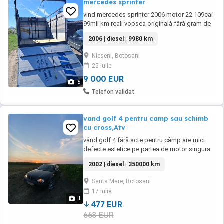
mercedes sprinter
vind mercedes sprinter 2006 motor 22 109cai
99mii km reali vopsea originală fără gram de
rugină
2006 | diesel | 9980 km
Nicseni, Botosani
25 iulie
9 000 EUR
5
Telefon validat
vand golf 4 pentru camp sau schimb
cu cross,Atv
vând golf 4 fără acte pentru câmp are mici
defecte estetice pe partea de motor singura
problemă e ca pierde apa în res merge
2002 | diesel | 350000 km
perfect mai multe detalii în privat
Santa Mare, Botosani
17 iulie
1
477 EUR
668 EUR