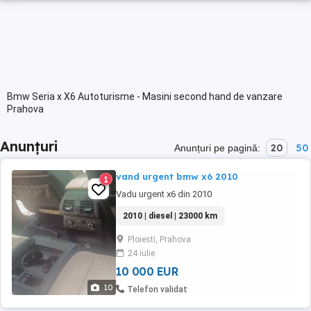
Bmw Seria x X6 Autoturisme - Masini second hand de vanzare
Prahova
Anunțuri
20
50
Anunțuri pe pagină:
vand urgent bmw x6 2010
1
Vadu urgent x6 din 2010
2010 | diesel | 23000 km
Ploiesti, Prahova
24 iulie
10 000 EUR
10
Telefon validat