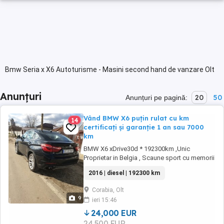
Bmw Seria x X6 Autoturisme - Masini second hand de vanzare Olt
Anunțuri
20
50
Anunțuri pe pagină:
Vând BMW X6 puțin rulat cu km
14
certificați și garanție 1 an sau 7000
km
BMW X6 xDrive30d * 192300km ,Unic
Proprietar in Belgia , Scaune sport cu memorii
,anvelope PIRELLI RUNFLAT M+S ,Toate
2016 | diesel | 192300 km
reviziile la reprezentanta BMW ,Stare
exceptionala fara urme de uzura. * GARANTIE
Corabia, Olt
12 Luni 7000 KM * CERTIFICAT FISCAL * * SE
9
ieri 15:46
EMITE FACTURA CU KM CERTIFICATI * * SE
EMITE FACTURA ...
24,000 EUR
24,500 EUR