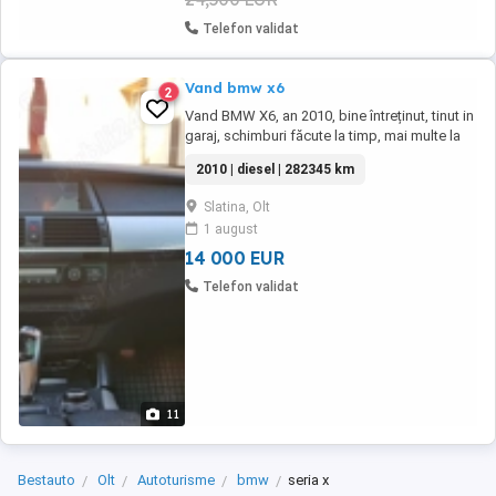
Telefon validat
Vand bmw x6
2
Vand BMW X6, an 2010, bine întreținut, tinut in
garaj, schimburi făcute la timp, mai multe la
telefon!
2010 | diesel | 282345 km
Slatina, Olt
1 august
14 000 EUR
Telefon validat
11
Bestauto
Olt
Autoturisme
bmw
seria x