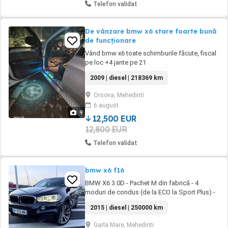
Telefon validat
De vânzare bmw x6 stare foarte bună
de funcționare
Vând bmw x6 toate schimburile făcute, fiscal
pe loc +4 jante pe 21
2009 | diesel | 218369 km
Orsova, Mehedinti
6 august
9
12,500 EUR
12,800 EUR
Telefon validat
bmw x6 f16
BMW X6 3.0D - Pachet M din fabrică - 4
moduri de condus (de la ECO la Sport Plus) -
Faruri adaptive Full LED (cu funcție de
2015 | diesel | 250000 km
mascare automată a fazei lungi pentru traficul
din sens opus) - Faruri LED - Hayon electric
Garla Mare, Mehedinti