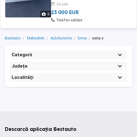
(deschidere prin gestul piciorului și funcție de
24 iulie
închidere asistată soft-close) - Trapă ...
23 000 EUR
5
Telefon validat
Bestauto
Mehedinti
Autoturisme
bmw
seria x
Categorii
Județe
Localități
Descarcă aplicația Bestauto