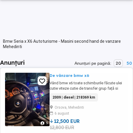
Bmw Seria x X6 Autoturisme - Masini second hand de vanzare
Mehedinti
Anunțuri
20
50
Anunțuri pe pagină:
De vânzare bmw x6
Vând bmw x6 toate schimburile făcute ulei
cutie viteze cutie de transfer grup față si
spate plus toate schimburile la motor plus
2009 | diesel | 218369 km
multe altele ,fiscal pe loc + 4 jante pe 21
Orsova, Mehedinti
6 august
12,500 EUR
5
12,800 EUR