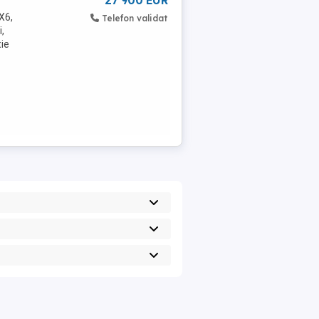
27 900 EUR
X6,
Telefon validat
,
ie