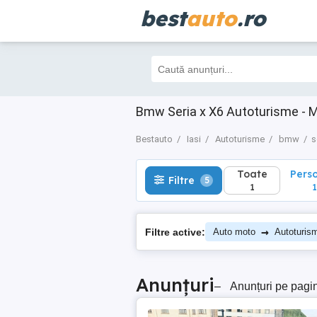
best
auto
.ro
Toate
Perso
Filtre
5
1
1
Bmw Seria x X6 Autoturisme - M
Bestauto
Iasi
Autoturisme
bmw
s
Toate
Pers
Filtre
5
1
1
→
Filtre active:
Auto moto
Autoturis
Anunțuri
–
Anunțuri pe pagi