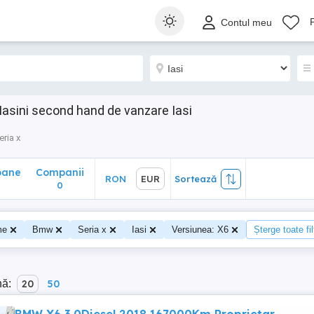
ane
Companii
RON
EUR
Sortează
Contul meu
0
asini second hand de vanzare Iasi
eria x
oane
Companii
RON
EUR
Sortează
0
me
Bmw
Seria x
Iasi
Versiunea: X6
Șterge toate fil
nă:
20
50