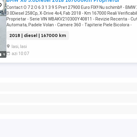
BMW X6 3.0Diesel 2018 167000Km Proprietar
Contact O 7 2 O 6 3 1 3 9 5 Pret 27900 Euro FIX!! Nu schimb!! - BMW 
3.0Diesel 258Cp, X-Drive 4x4, Fab 2018 - Km 167000 Reali Verificabili
Proprietar - Serie VIN WBAKV210300Y40811 - Revizie Recenta - Cut
Automata, Padele Volan - Camere 360 - Tapiterie Piele Bicolora -
Scaune incalzite - Head Up ...
2018 | diesel | 167000 km
Iasi, Iasi
azi 10:07
9