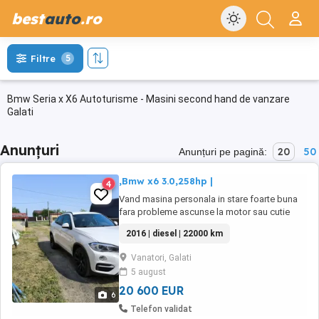
best
auto
.ro
Filtre
5
Bmw Seria x X6 Autoturisme - Masini second hand de vanzare
Galati
Anunțuri
20
50
Anunțuri pe pagină:
,Bmw x6 3.0,258hp |
4
Vand masina personala in stare foarte buna
fara probleme ascunse la motor sau cutie
.Masina vine echipata cu mai multe optiuni
2016 | diesel | 22000 km
cum ar fi :pilot automat,navigatie,scaune
electrice,oglinzi electrice rabatante,incalzire
Vanatori, Galati
in scaunele fata ,geamuri electrice ,piele
5 august
interior,padele,4x4,senzori fata spate ,sensor
...
20 600 EUR
6
Telefon validat