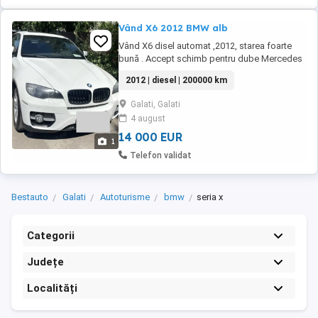
Vând X6 2012 BMW alb
Vând X6 disel automat ,2012, starea foarte
bună . Accept schimb pentru dube Mercedes
V clas cu diferență din partea mea de la 2017 .
2012 | diesel | 200000 km
Galati, Galati
4 august
14 000 EUR
1
Telefon validat
Bestauto
Galati
Autoturisme
bmw
seria x
Categorii
Județe
Localități