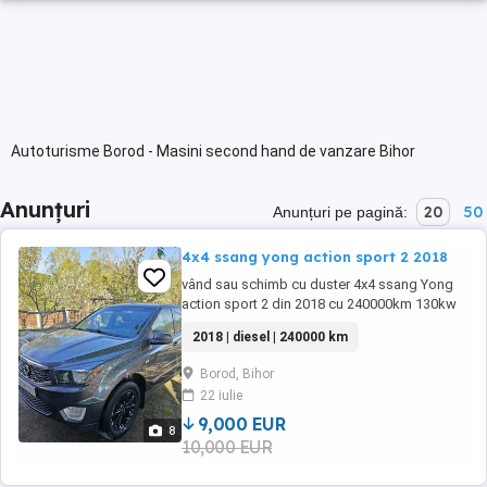
Autoturisme Borod - Masini second hand de vanzare Bihor
Anunțuri
20
50
Anunțuri pe pagină:
4x4 ssang yong action sport 2 2018
vând sau schimb cu duster 4x4 ssang Yong
action sport 2 din 2018 cu 240000km 130kw
178cai putere 4x4 la buton. încălzire scaune
2018 | diesel | 240000 km
fata spate încălzire volan încălzire oglinzi etc
... are mici imperfecțiuni (zgârieturi )preț
Borod, Bihor
10000 negociabil
22 iulie
9,000 EUR
8
10,000 EUR