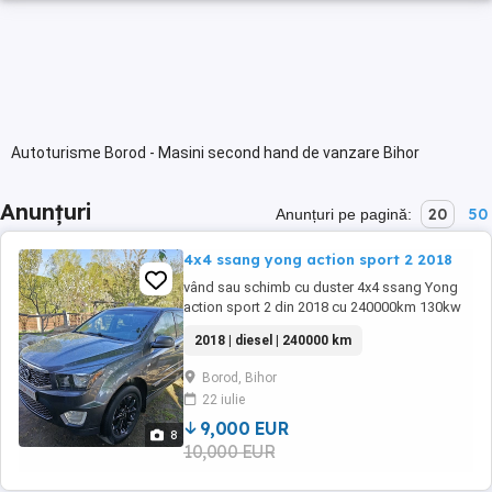
Autoturisme Borod - Masini second hand de vanzare Bihor
Anunțuri
20
50
Anunțuri pe pagină:
4x4 ssang yong action sport 2 2018
vând sau schimb cu duster 4x4 ssang Yong
action sport 2 din 2018 cu 240000km 130kw
178cai putere 4x4 la buton. încălzire scaune
2018 | diesel | 240000 km
fata spate încălzire volan încălzire oglinzi etc
... are mici imperfecțiuni (zgârieturi )preț
Borod, Bihor
10000 negociabil
22 iulie
9,000 EUR
8
10,000 EUR