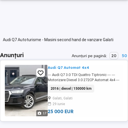
Audi Q7 Autoturisme - Masini second hand de vanzare Galati
Anunțuri
20
50
Anunțuri pe pagină:
Audi Q7 Automat 4x4
--- Audi Q7 3.0 TDI Quattro Tiptronic --- ---
Motorizare Diesel 3.0 272CP Automat 4x4 ---
Acoperis panoramic 7 Locuri Suspensie
2016 | diesel | 150000 km
pneumatică Climatronic 4 zone Echipare S-
LINE Transmisie automată Tiptronic 8 trepte
Galati, Galati
Tractiune integrală AWD ...
29 iunie
25 000 EUR
17