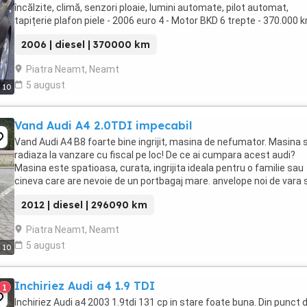
încălzite, climă, senzori ploaie, lumini automate, pilot automat,
tapițerie plafon piele - 2006 euro 4 - Motor BKD 6 trepte - 370.000 k
ITP valabil apr. 2027 - ...
2006 | diesel | 370000 km
Piatra Neamt, Neamt
5 august
10
Vand Audi A4 2.0TDI impecabil
Vand Audi A4 B8 foarte bine ingrijit, masina de nefumator. Masina 
radiaza la vanzare cu fiscal pe loc! De ce ai cumpara acest audi?
Masina este spatioasa, curata, ingrijita ideala pentru o familie sau
cineva care are nevoie de un portbagaj mare. anvelope noi de vara s
discuri plus placute . Pentru ...
2012 | diesel | 296090 km
Piatra Neamt, Neamt
5 august
10
Inchiriez Audi a4 1.9 TDI
1
Inchiriez Audi a4 2003 1.9tdi 131 cp in stare foate buna. Din punct 