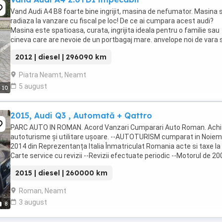
Vand Audi A4 B8 foarte bine ingrijit, masina de nefumator. Masina 
radiaza la vanzare cu fiscal pe loc! De ce ai cumpara acest audi?
Masina este spatioasa, curata, ingrijita ideala pentru o familie sau
cineva care are nevoie de un portbagaj mare. anvelope noi de vara s
discuri plus placute . Pentru ...
2012 | diesel | 296090 km
Piatra Neamt, Neamt
5 august
10
2015, Audi Q3 , Automată + Qattro
PARC AUTO IN ROMAN. Acord Vanzari Cumparari Auto Roman. Achiz
autoturisme și utilitare ușoare. --AUTOTURISM cumparat in Noiem
2014 din Reprezentanța Italia Înmatriculat Romania acte si taxe la z
Carte service cu revizii --Revizii efectuate periodic --Motorul de 20
tdi de 140 cp --Masina ...
2015 | diesel | 260000 km
Roman, Neamt
3 august
8