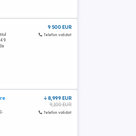
9 500 EUR
eiul
Telefon validat
 4 9
nda
are
8,999 EUR
9,100 EUR
S-
Telefon validat