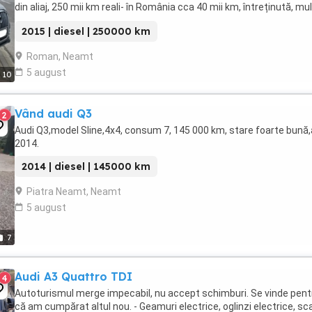
din aliaj, 250 mii km reali- în România cca 40 mii km, întreținută, mul
optiuni ...
2015 | diesel | 250000 km
Roman, Neamt
5 august
10
Vând audi Q3
2
Audi Q3,model Sline,4x4, consum 7, 145 000 km, stare foarte bună
2014.
2014 | diesel | 145000 km
Piatra Neamt, Neamt
5 august
7
Audi A3 Quattro TDI
4
Autoturismul merge impecabil, nu accept schimburi. Se vinde pent
că am cumpărat altul nou. - Geamuri electrice, oglinzi electrice, s