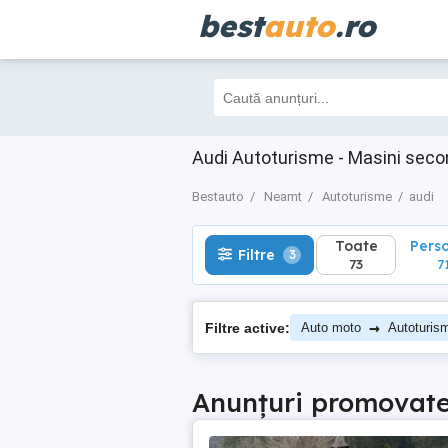
best
auto
.ro
Toate
Perso
Filtre
3
73
71
Audi Autoturisme - Masini sec
Bestauto
Neamt
Autoturisme
audi
Toate
Pers
Filtre
3
73
7
→
Filtre active:
Auto moto
Autoturis
Anunțuri promovat