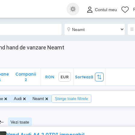
ane
Companii
RON
EUR
Sortează
Contul meu
2
ond hand de vanzare Neamt
oane
Companii
RON
EUR
Sortează
1
2
me
Audi
Neamt
Șterge toate filtrele
e
–
Vezi toate
Vand Audi A4 2.0TDI impecabil