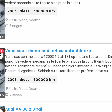
vedere mecanic este foarte bine pusa la punct.
2003 | diesel | 300000 km
Petru Voda, Neamt
5 august
5
Vand sau schimb audi a4 cu autoutilitara
1
Vand sau schimb audi a4 2003 1.9tdi 131 cp in stare foate buna. Di
punct de vedere mecanic este foarte bine pusa la punct( distributi
baterie schimbate recent) Nu necesită nici o investiție. Fara rugina
Doar mici zgarieturi. Schimb cu autoutilitara de preferat ceva cu
prelată.
2003 | diesel | 300000 km
Petru Voda, Neamt
5 august
5
Audi A4 B8 2.0 tdi