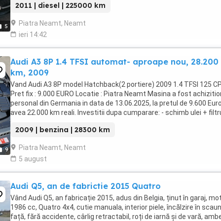
2011 | diesel | 225000 km
Piatra Neamt, Neamt
5
ieri 14:42
Audi A3 8P 1.4 TFSI automat- aproape nou, 28.200
km, 2009
Vand Audi A3 8P model Hatchback(2 portiere) 2009 1.4 TFSI 125 CP
Pret fix : 9.000 EURO Locatie : Piatra Neamt Masina a fost achiziti
personal din Germania in data de 13.06.2025, la pretul de 9.600 Euro
avea 22.000 km reali. Investitii dupa cumparare: - schimb ulei + filtr
filtru aer - schimb ...
2009 | benzina | 28300 km
Piatra Neamt, Neamt
9
5 august
Audi Q5, an de fabrictie 2015 Quatro
Vând Audi Q5, an fabricație 2015, adus din Belgia, ținut în garaj, mo
1986 cc, Quatro 4x4, cutie manuala, interior piele, încălzire în scau
față, fără accidente, cârlig retractabil, roți de iarnă și de vară, amb