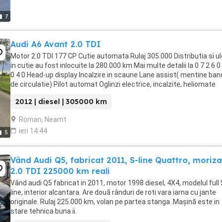
7
Audi A6 Avant 2.0 TDI
Motor 2.0 TDI 177 CP Cutie automata Rulaj 305.000 Distributia si ul
in cutie au fost inlocuite la 280.000 km Mai multe detalii la 0 7 2 6 0
0 4 0 Head-up display Incalzire in scaune Lane assist( mentine ba
de circulatie) Pilot automat Oglinzi electrice, incalzite, heliomate
Camera ...
2012 | diesel | 305000 km
Roman, Neamt
ieri 14:44
5
Vând Audi Q5, fabricat 2011, S-line Quattro, moriz
2.0 TDI 225000 km reali
Vând audi Q5 fabricat in 2011, motor 1998 diesel, 4X4, modelul full 
line, interior alcantara. Are două rânduri de roti vara iarna cu jante
originale. Rulaj 225.000 km, volan pe partea stanga .Mașină este in
stare tehnica buna ii.