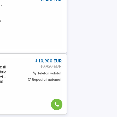
se
i
10,900 EUR
10,950 EUR
iții
brie
Telefon validat
i --
Repostat automat
00