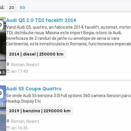
nă:
20
50
Audi Q5 2.0 TDI facelift 2014
Vand Audi Q5, quattro, an fabricatie 2014, facelift, automat, motor
TDI, distributie noua. Masina este import Begia, istoric la Audi,
beneficiaza de 2 randuri de jante cu anvelope de iarna si vara
Continental, este inmatriculata in Romania, functioneaza impecabi
Relatii la telefon
2014 | diesel | 250000 km
Roman, Neamt
ieri 17:43
5
Audi S5 Coupe Quattro
Se vinde Audi S5 benzina 3.0l Full options 360 camera Senzori parc
Headup Dispay Etc
2019 | benzina | 2290000 km
Roman, Neamt
ieri 16:35