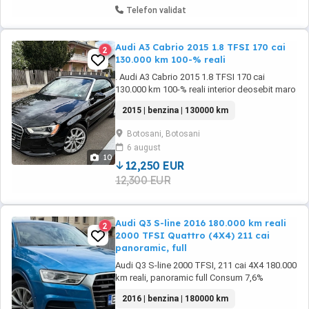
Telefon validat
Audi A3 Cabrio 2015 1.8 TFSI 170 cai
2
130.000 km 100-% reali
. Audi A3 Cabrio 2015 1.8 TFSI 170 cai
130.000 km 100-% reali interior deosebit maro
in stare perfecta Masina ideala pentru
2015 | benzina | 130000 km
perioda verii, eleganta, cu un consum redus si
costuri mici de intretinere Inmatriculata
Botosani, Botosani
definitiv(nr negre) ITP 2 ani Impozit anual
6 august
achitat Consum mixt 6,2% cutie ...
10
12,250 EUR
12,300 EUR
Audi Q3 S-line 2016 180.000 km reali
2
2000 TFSI Quattro (4X4) 211 cai
panoramic, full
Audi Q3 S-line 2000 TFSI, 211 cai 4X4 180.000
km reali, panoramic full Consum 7,6%
Inmatriculata Ro nr negre Culoare deosebita,
2016 | benzina | 180000 km
albastru turcoaz Distributie pe lant Faruri Bi-