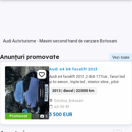
Audi Autoturisme - Masini second hand de vanzare Botosani
Anunțuri promovate
Vezi toate
Audi a4 b8 facelift 2013
Audi a4 facelift 2013 ,2.0tdi 177cai , faruri led
și bi-xenon , triple led , interior sline , pilot
automat,sistem audio bang&oufsten ,
2013 | diesel | 223000 km
senzori față spate ,mașina rulează foarte bine
,mai multe detalii la nr de watup
Dorohoi, Botosani
azi 06:49
3 500 EUR
Promovat
5