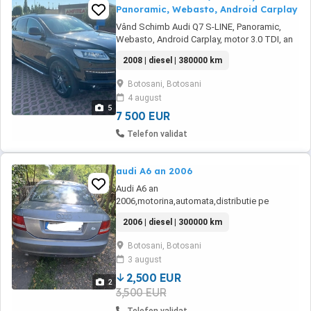
Panoramic, Webasto, Android Carplay
Vând Schimb Audi Q7 S-LINE, Panoramic,
Webasto, Android Carplay, motor 3.0 TDI, an
2008, motor CASA, 380.000 Km reali. , 5 locuri.
2008 | diesel | 380000 km
Masina nu necesită nici un fel de investiții,
ofer FISCAL pe loc!!! - Webasto cu
Botosani, Botosani
telecomandă Audi (pornești încălzirea de la
4 august
distanță); - Navigație mare cu Android și
5
Carplay ...
7 500 EUR
Telefon validat
audi A6 an 2006
Audi A6 an
2006,motorina,automata,distributie pe
lant,cauciucuri aproape noi,fara
2006 | diesel | 300000 km
rugina,neinregistrata inca in Romania
Botosani, Botosani
3 august
2,500 EUR
2
3,500 EUR