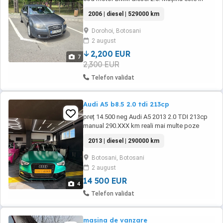
stare perfectă de funcționare, in luna
2006 | diesel | 529000 km
decembrie a fost schimbată caseta de
direcție, in ianuarie ambreiaj nou chit complet
Dorohoi, Botosani
pe Luk, in martie revizie capitală motor și
2 august
chiulasă (schimbat cuzineți bielă, supape,
garnituri, ...
2,200 EUR
7
2,300 EUR
Telefon validat
Audi A5 b8.5 2.0 tdi 213cp
preț 14.500 neg Audi A5 2013 2.0 TDI 213cp
manual 290.XXX km reali mai multe poze
găsiți pe contul de Instagram :
2013 | diesel | 290000 km
Botosani, Botosani
2 august
14 500 EUR
4
Telefon validat
masina de vanzare