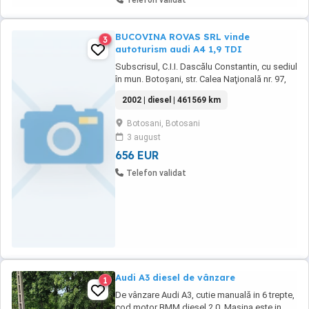
Telefon validat
BUCOVINA ROVAS SRL vinde
3
autoturism audi A4 1,9 TDI
Subscrisul, C.I.I. Dascălu Constantin, cu sediul
în mun. Botoşani, str. Calea Naţională nr. 97,
parter, jud. Botoşani, reprezentată prin avocat
2002 | diesel | 461569 km
Dascălu Constantin Lulu, în calitate de
lichidator judiciar al debitorului Societatea
Botosani, Botosani
BUCOVINA ROVAS S.R.L., cu sediul în mun.
3 august
Suceava, str. Privighetorii ...
656 EUR
Telefon validat
Audi A3 diesel de vânzare
1
De vânzare Audi A3, cutie manuală in 6 trepte,
cod motor BMM diesel 2.0. Mașina este in