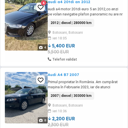
audi a4 20tdi an 2012
4
audi a4 motor 20 tdi euro 5 an 2012,co.enzi
pe volan navigatie plafon panoramic nu are nr
rosii
2012 | diesel | 280000 km
Botosani, Botosani
ieri 18:05
5,400 EUR
4
5,500 EUR
Telefon validat
Audi A4 B7 2007
Primul proprietar în România. Am cumpărat
mașina în Februarie 2023, iar de atunci
schimburile de ulei și filtre au fost făcute între
2007 | diesel | 303000 km
8000-10.000 km.(Nu am completat deloc cu
ulei între schimburi.) Chiar când am cumpărat-
Botosani, Botosani
o, am schimbat: tampon motor dreapta,
ieri 10:36
tampon motor stânga, senzor nivel ulei aflat
...
2,200 EUR
8
2,300 EUR