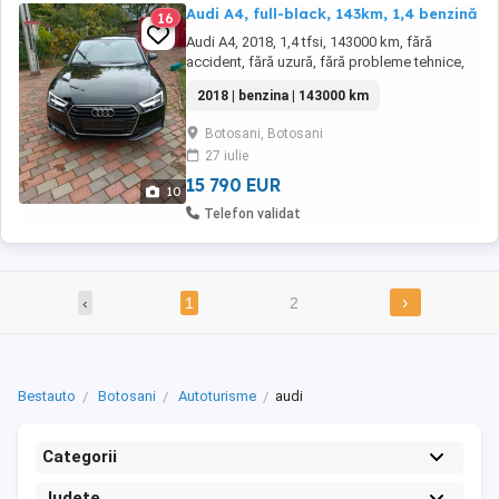
Audi A4, full-black, 143km, 1,4 benzină
16
Audi A4, 2018, 1,4 tfsi, 143000 km, fără
accident, fără uzură, fără probleme tehnice,
impecabilă, serie vin: WAUZZZF48JN012426,
2018 | benzina | 143000 km
navigație MMI, Audi Presens- frânează
singură în caz de impact frontal, cutie
Botosani, Botosani
automată, start-stop, faruri led, keyless go,
27 iulie
senzori parcare spate, clima automata, trei
zone, ...
15 790 EUR
10
Telefon validat
›
‹
1
2
Bestauto
Botosani
Autoturisme
audi
Categorii
Județe