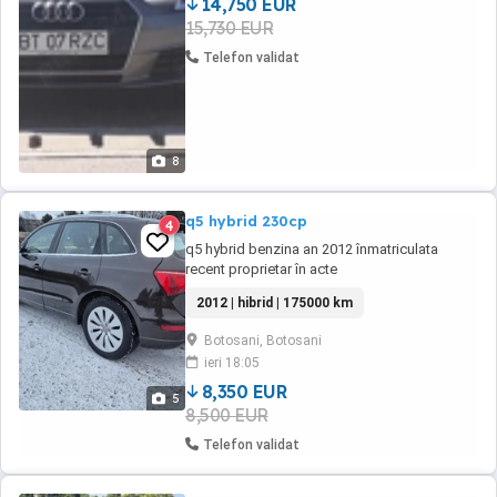
imbracat ...
14,750 EUR
15,730 EUR
Telefon validat
8
q5 hybrid 230cp
4
q5 hybrid benzina an 2012 înmatriculata
recent proprietar în acte
2012 | hibrid | 175000 km
Botosani, Botosani
ieri 18:05
8,350 EUR
5
8,500 EUR
Telefon validat