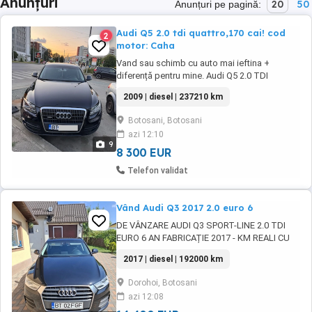
Anunțuri
20
50
Anunțuri pe pagină:
Audi Q5 2.0 tdi quattro,170 cai! cod
2
motor: Caha
Vand sau schimb cu auto mai ieftina +
diferență pentru mine. Audi Q5 2.0 TDI
Quattro, an fabricație 2009 cu prima
2009 | diesel | 237210 km
înmatriculare 2010. Mașină personală,
întreținută corect, fără elemente revopsite, cu
Botosani, Botosani
istoric service complet. Consum mic de
azi 12:10
combustibil. 5.4l 100km extern. +bonus jante
9
18 cu anvelope ...
8 300 EUR
Telefon validat
Vând Audi Q3 2017 2.0 euro 6
DE VÂNZARE AUDI Q3 SPORT-LINE 2.0 TDI
EURO 6 AN FABRICAȚIE 2017 - KM REALI CU
CARTE SERVICE, SERVICE LA ZI - CUTIE DE
2017 | diesel | 192000 km
VITEZĂ AUTOMATĂ S-TRONIC 7+1 TREPTE
DOTĂRI - FARURI CU XENON, NEOANE,
Dorohoi, Botosani
BIXENON ADAPTIV, CORNERING, LEDURI -
azi 12:08
NAVIGAȚIE COLOR CU HARTA ROMÂNIEI ȘI