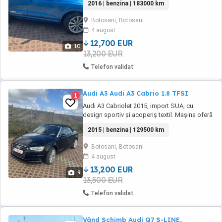
2016 | benzina | 183000 km
Xenon Senzor de lumina Senzor de ploaie
Keyless Entry Keyless Go Volan din piele
Botosani, Botosani
multifunctional cu comenzi Frana de mana
4 august
electrica Clima ...
12,700 EUR
10
13,200 EUR
Telefon validat
Audi A3 Audi A3 Cabrio 1.8 TFSI
1
Audi A3 Cabriolet 2015, import SUA, cu
design sportiv și acoperiș textil. Mașina oferă
o experiență plăcută la condus, fiind potrivită
2015 | benzina | 129500 km
atât pentru oraș, cât și pentru drumuri lungi.
Motor benzina 1.8 TFSI (180 cp) - impozit 260
Botosani, Botosani
lei an Consum 6,7% Jante aliaj ușor 17'
4 august
Cauciucuri de vara Climatizare ...
13,200 EUR
9
13,500 EUR
Telefon validat
Vând Schimb Audi Q7 S-LINE,