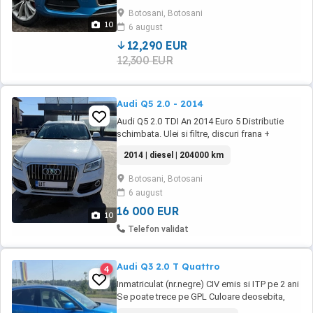
Xenon Senzor de lumina Senzor de ploaie
Botosani, Botosani
Keyless Entry Keyless Go Volan din piele cu
10
6 august
comenzi Scaune full ...
12,290 EUR
12,300 EUR
Audi Q5 2.0 - 2014
Audi Q5 2.0 TDI An 2014 Euro 5 Distributie
schimbata. Ulei si filtre, discuri frana +
placute recent schimbate. Eventual schimb cu
2014 | diesel | 204000 km
Toyota Corolla 1.8 dupa 2020.
Botosani, Botosani
6 august
16 000 EUR
10
Telefon validat
Audi Q3 2.0 T Quattro
4
Inmatriculat (nr.negre) CIV emis si ITP pe 2 ani
Se poate trece pe GPL Culoare deosebita,
albastru turcoaz S-line Quattro (4x4) Faruri Bi-