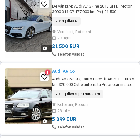
De vânzare: Audi A7 S-line 2013 BITDI Motor
3000 313 CP 177.000 km Preț 21.500
negociabil * Suspensie: Suspensie
2013 | diesel
pneumatică (Adaptive Air Suspension) pentru
confort sporit. * Faruri: Tehnologie Full LED
Vorniceni, Botosani
cu asistent de fază lungă. * Asistență:
2 august
Adaptive Cruise Control (menține distanța),
Lane Assist ...
21 500 EUR
5
Telefon validat
Audi A6 C6
1
Audi A6 C6 3.0 Quattro Facelift An 2011 Euro 5
km 320.000 Cutie automata Proprietar in acte
fiscal în momentul vânzări Se acceptă și
2011 | diesel | 319000 km
unele variante + - Mașina se poate vedea,
proba în Botoşani ! Preț : 5899 negociabil
Botosani, Botosani
Mașina se prezintă bine din orice punct de
28 iulie
vedere ! Motor - cutie - articulați ...
5 899 EUR
5
Telefon validat