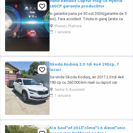
Vand Renault Captur Plug-In Hybrid
160CP garanție producător
In garantie pana pe 30 oct 2026(garantie de 5
ani). Fara accidect. Tinuta in garaj (arata ca
noua, nu are zgarieturi). Folosita doar la
Ploiesti, Prahova
naveta(30km zilnic). Nu are urme de uzura,
1 ianuarie
placutele si discurile nu sunt deloc uzate
datarita sistemului de franare regenerativa.
Masina are foarte multe dotari suplimentare ...
Skoda Kodiaq 2.0 tdi 4x4 190cp, 7
locuri
Se vinde Skoda Kodiaq, an 2017 2.0 tdi 4x4
190 cp cu 260.000 km reali cu raport car
vertical. La 253.000 km s-a efectuat revizie cu
Sector 5, Bucuresti
facturi la: ulei+filtre, plăcute frână, rulment
1 ianuarie
spate, schimbat ulei dsg , cutie transfer, grup
Haldex, schimbat flanșă grup. Dotări: Faruri
full led, scaune fata încălzite ...
Kia Soul*af.2013*clima*1.6 diesel*unic