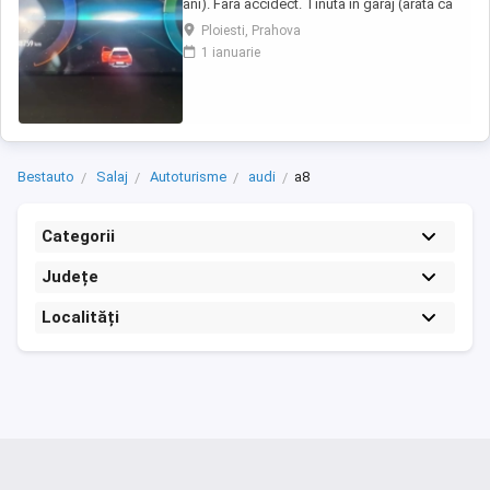
ani). Fara accidect. Tinuta in garaj (arata ca
noua, nu are zgarieturi). Folosita doar la
Ploiesti, Prahova
naveta(30km zilnic). Nu are urme de uzura,
1 ianuarie
placutele si discurile nu sunt deloc uzate
datarita sistemului de franare regenerativa.
Masina are foarte multe dotari suplimentare ...
Bestauto
Salaj
Autoturisme
audi
a8
Categorii
Județe
Localități