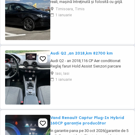
reali, mașină întreținută și folosită cu grijă.
Motor 1.4 TSI, confortabilă, spațioasă și
Timisoara, Timis
economică, ideală atât pentru oraș cât și
1 ianuarie
pentru drumuri lungi. Anvelope de vară Pirelli
2025 Set jante aliaj 16 + anvelope iarnă 2020
Acte la zi Interior îngrijit Funcționează ...
Audi Q2 ,an 2018,km 82700 km
Audi Q2 - an 2018,116 CP Aer conditionat
Reglaj faruri Hold Assist Senzori parcare
spate Zone climatice standard Navigatie
Iasi, Iasi
mare Roată de rezervă Tractiune fata Volan
1 ianuarie
din piele cu comenzi Atașare ISOFIX Scaun
pasager cu reglare pe înălțime Spătar
bancheta spate, pliabil Oglinda interioara ...
Vand Renault Captur Plug-In Hybrid
160CP garanție producător
In garantie pana pe 30 oct 2026(garantie de 5