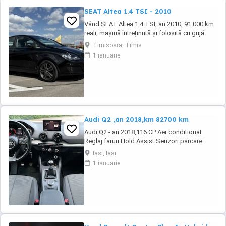
SEAT Altea 1.4 TSI - 2010
Vând SEAT Altea 1.4 TSI, an 2010, 91.000 km
reali, mașină întreținută și folosită cu grijă.
Motor 1.4 TSI, confortabilă, spațioasă și
Timisoara, Timis
economică, ideală atât pentru oraș cât și
1 ianuarie
pentru drumuri lungi. Anvelope de vară Pirelli
2025 Set jante aliaj 16 + anvelope iarnă 2020
Acte la zi Interior îngrijit Funcționează ...
Audi Q2 ,an 2018,km 82700 km
Audi Q2 - an 2018,116 CP Aer conditionat
Reglaj faruri Hold Assist Senzori parcare
spate Zone climatice standard Navigatie
Iasi, Iasi
mare Roată de rezervă Tractiune fata Volan
1 ianuarie
din piele cu comenzi Atașare ISOFIX Scaun
pasager cu reglare pe înălțime Spătar
bancheta spate, pliabil Oglinda interioara ...