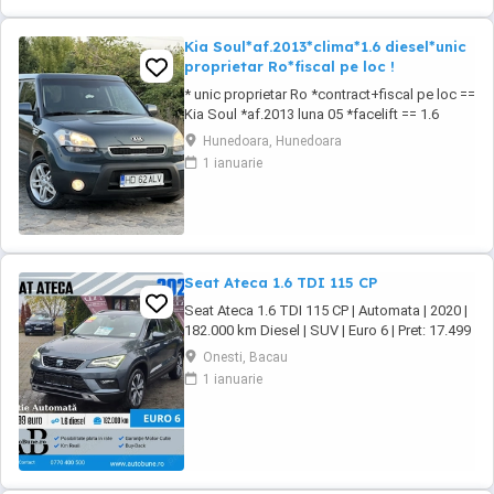
Kia Soul*af.2013*clima*1.6 diesel*unic
proprietar Ro*fiscal pe loc !
* unic proprietar Ro *contract+fiscal pe loc ==
Kia Soul *af.2013 luna 05 *facelift == 1.6
diesel CRDI 16 valve *unic proprietar pe brif
Hunedoara, Hunedoara
== auto de nefumator *85 kw 116 cp *euro 5
1 ianuarie
== km:224.968 *cauciucuri noi de iarna ==
toate schimburile la zi ! == pilot automat
cruise control *senzori de parcare == ...
Seat Ateca 1.6 TDI 115 CP
Seat Ateca 1.6 TDI 115 CP | Automata | 2020 |
182.000 km Diesel | SUV | Euro 6 | Pret: 17.499
Dotari Premium Line: Dublu Climatronic +
Onesti, Bacau
incalzire scaune Navigatie mare + ceasuri
1 ianuarie
digitale Faruri LED + lumini zi LED Distronic
Plus + ParkAssist Moduri condus + senzori
parcare Tapiserie ...