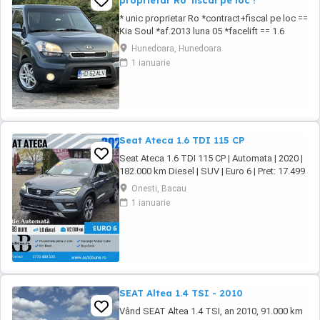
proprietar Ro*fiscal pe loc !
* unic proprietar Ro *contract+fiscal pe loc ==
Kia Soul *af.2013 luna 05 *facelift == 1.6
diesel CRDI 16 valve *unic proprietar pe brif
Hunedoara, Hunedoara
== auto de nefumator *85 kw 116 cp *euro 5
1 ianuarie
== km:224.968 *cauciucuri noi de iarna ==
toate schimburile la zi ! == pilot automat
cruise control *senzori de parcare == ...
Seat Ateca 1.6 TDI 115 CP
Seat Ateca 1.6 TDI 115 CP | Automata | 2020 |
182.000 km Diesel | SUV | Euro 6 | Pret: 17.499
Dotari Premium Line: Dublu Climatronic +
Onesti, Bacau
incalzire scaune Navigatie mare + ceasuri
1 ianuarie
digitale Faruri LED + lumini zi LED Distronic
Plus + ParkAssist Moduri condus + senzori
parcare Tapiserie ...
SEAT Altea 1.4 TSI - 2010
Vând SEAT Altea 1.4 TSI, an 2010, 91.000 km