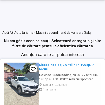
Audi A8 Autoturisme - Masini second hand de vanzare Salaj
Nu am găsit ceea ce cauți.
Selectează categoria și alte
filtre de căutare pentru a eficientiza căutarea
Anunțuri care te-ar putea interesa
Skoda Kodiaq 2.0 tdi 4x4 190cp, 7
locuri
Se vinde Skoda Kodiaq, an 2017 2.0 tdi 4x4
190 cp cu 260.000 km reali cu raport car
vertical. La 253.000 km s-a efectuat revizie cu
Sector 5, Bucuresti
facturi la: ulei+filtre, plăcute frână, rulment
1 ianuarie
spate, schimbat ulei dsg , cutie transfer, grup
Haldex, schimbat flanșă grup. Dotări: Faruri
full led, scaune fata încălzite ...