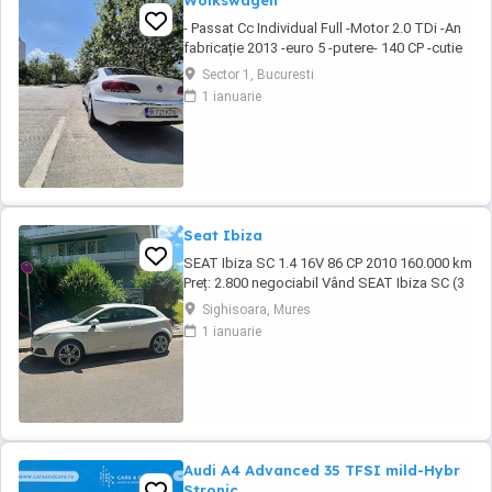
Wolkswagen
- Passat Cc Individual Full -Motor 2.0 TDi -An
fabricație 2013 -euro 5 -putere- 140 CP -cutie
manuală -DPF Activ -km 342000 100% Reali!
Sector 1, Bucuresti
(Ofer seria) Dotării: - Auto hold - Senzori
1 ianuarie
parcare fata spate cu afisaj - Camera
marsalier - Geamuri electrice fata spate -
Oglinzi rabatabile electric si ...
Seat Ibiza
SEAT Ibiza SC 1.4 16V 86 CP 2010 160.000 km
Preț: 2.800 negociabil Vând SEAT Ibiza SC (3
uși), an fabricație 2010, în stare tehnică foarte
Sighisoara, Mures
bună. Detalii: * Motor 1.4 16V benzină 86 CP *
1 ianuarie
Cutie manuală, 5 trepte * 160.000 km *
Înmatriculată în Germania * TÜV valabil încă 1
an * Carte de service * ...
Audi A4 Advanced 35 TFSI mild-Hybr
Stronic