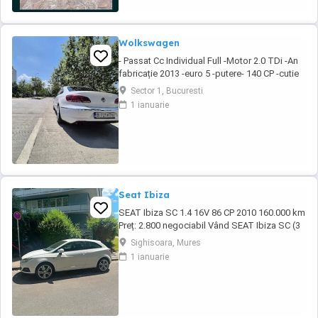
Wolkswagen
- Passat Cc Individual Full -Motor 2.0 TDi -An
fabricație 2013 -euro 5 -putere- 140 CP -cutie
manuală -DPF Activ -km 342000 100% Reali!
Sector 1, Bucuresti
(Ofer seria) Dotării: - Auto hold - Senzori
1 ianuarie
parcare fata spate cu afisaj - Camera
marsalier - Geamuri electrice fata spate -
Oglinzi rabatabile electric si ...
Seat Ibiza
SEAT Ibiza SC 1.4 16V 86 CP 2010 160.000 km
Preț: 2.800 negociabil Vând SEAT Ibiza SC (3
uși), an fabricație 2010, în stare tehnică foarte
Sighisoara, Mures
bună. Detalii: * Motor 1.4 16V benzină 86 CP *
1 ianuarie
Cutie manuală, 5 trepte * 160.000 km *
Înmatriculată în Germania * TÜV valabil încă 1
an * Carte de service * ...