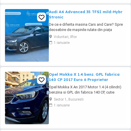
Audi A4 Advanced 35 TFSI mild-Hybr
Stronic
De ce e diferita masina Cars and Care? Spre
deosebire de mașinile rulate din piața
obișnuită, aceasta vine direct din flota proprie
Voluntari, Ilfov
a Business Lease — parte a grupului
1 ianuarie
internațional Autobinck, cu peste 10 ani de
experiență în mobilitate. A fost cumpărată
nouă în România și a cunoscut un singur
proprietar: ...
Opel Mokka X 1.4 benz. GPL fabrica
140 CP 2017 Euro 6 Proprietar
Opel Mokka X An 2017 Motor 1.4 (4 cilindri)
benzina si GPL din fabrica 140 CP, cutie
manuala 6 trepte, distributie lant, Rulaj
Sector 1, Bucuresti
182.550 km reali, certificati, carte service
1 ianuarie
completa, adusa in decembrie 2021 din
Olanda, Propietar. Senzori parcare fata +
spate, Senzori lumini, Faruri cu becuri LED,
Lumini ...