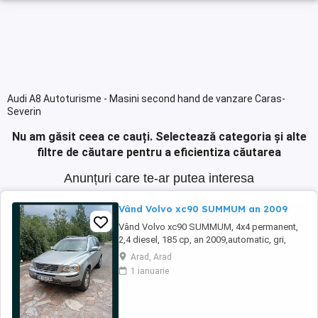
Audi A8 Autoturisme - Masini second hand de vanzare Caras-
Severin
Nu am găsit ceea ce cauți.
Selectează categoria și alte
filtre de căutare pentru a eficientiza căutarea
Anunțuri care te-ar putea interesa
Vând Volvo xc90 SUMMUM an 2009
Vând Volvo xc90 SUMMUM, 4x4 permanent,
2,4 diesel, 185 cp, an 2009,automatic, gri,
250.000 km, ( reali, confirmați prin actele
Arad, Arad
deținute, TUV, facturi service etc, adus din
1 ianuarie
Germania in aprilie, înmatriculat în România,
acte la zi, proprietar Mașina este foarte
ingrijita și rulează perfect, vopsea originala ...