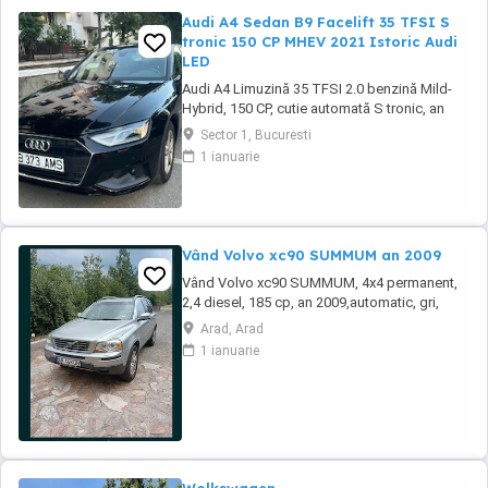
Audi A4 Sedan B9 Facelift 35 TFSI S
tronic 150 CP MHEV 2021 Istoric Audi
LED
Audi A4 Limuzină 35 TFSI 2.0 benzină Mild-
Hybrid, 150 CP, cutie automată S tronic, an
fabricație 2021, model 2022, adusa recent din
Sector 1, Bucuresti
Olanda. Mașină bine întreținută, cu istoric
1 ianuarie
complet de service și toate reviziile efectuate
în reprezentanță Audi, fara incidente in istoric,
raport verificare CarVertical ...
Vând Volvo xc90 SUMMUM an 2009
Vând Volvo xc90 SUMMUM, 4x4 permanent,
2,4 diesel, 185 cp, an 2009,automatic, gri,
250.000 km, ( reali, confirmați prin actele
Arad, Arad
deținute, TUV, facturi service etc, adus din
1 ianuarie
Germania in aprilie, înmatriculat în România,
acte la zi, proprietar Mașina este foarte
ingrijita și rulează perfect, vopsea originala ...