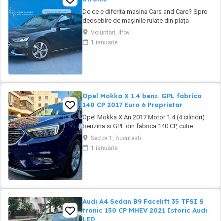
De ce e diferita masina Cars and Care? Spre
deosebire de mașinile rulate din piața
obișnuită, aceasta vine direct din flota proprie
Voluntari, Ilfov
a Business Lease — parte a grupului
1 ianuarie
internațional Autobinck, cu peste 10 ani de
experiență în mobilitate. A fost cumpărată
nouă în România și a cunoscut un singur
proprietar: ...
Opel Mokka X 1.4 benz. GPL fabrica
140 CP 2017 Euro 6 Proprietar
Opel Mokka X An 2017 Motor 1.4 (4 cilindri)
benzina si GPL din fabrica 140 CP, cutie
manuala 6 trepte, distributie lant, Rulaj
Sector 1, Bucuresti
182.550 km reali, certificati, carte service
1 ianuarie
completa, adusa in decembrie 2021 din
Olanda, Propietar. Senzori parcare fata +
spate, Senzori lumini, Faruri cu becuri LED,
Lumini ...
Audi A4 Sedan B9 Facelift 35 TFSI S
tronic 150 CP MHEV 2021 Istoric Audi
LED