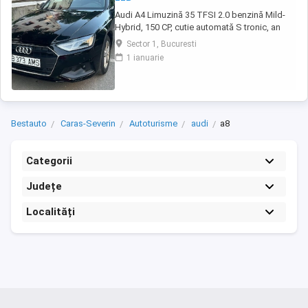
Audi A4 Limuzină 35 TFSI 2.0 benzină Mild-
Hybrid, 150 CP, cutie automată S tronic, an
fabricație 2021, model 2022, adusa recent din
Sector 1, Bucuresti
Olanda. Mașină bine întreținută, cu istoric
1 ianuarie
complet de service și toate reviziile efectuate
în reprezentanță Audi, fara incidente in istoric,
raport verificare CarVertical ...
Bestauto
Caras-Severin
Autoturisme
audi
a8
Categorii
Județe
Localități