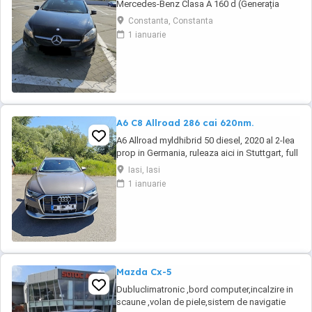
Mercedes-Benz Clasa A 160 d (Generația
W176 Facelift), o mașină compactă premium,
Constanta, Constanta
extrem de fiabilă și cu un consum excelent de
1 ianuarie
* Autoturismul a aparținut de la început unei
**reprezentanțe oficiale Mercedes-Benz**, de
unde a fost achiziționat de către mine în ...
A6 C8 Allroad 286 cai 620nm.
A6 Allroad myldhibrid 50 diesel, 2020 al 2-lea
prop in Germania, ruleaza aici in Stuttgart, full
istoric service pachet bussiness. Nu fac
Iasi, Iasi
schimburi!!! !!! detalii
1 ianuarie
Mazda Cx-5
Dubluclimatronic ,bord computer,incalzire in
scaune ,volan de piele,sistem de navigatie