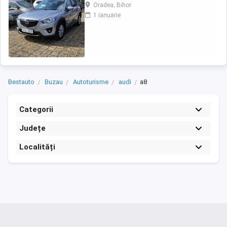
,închidere centralizata,pilot
Oradea, Bihor
automat,servo,proiectoare de ceata,comenzi
1 ianuarie
volan,senzori parcare fata și spate,geamuri
electrice,senzori lumina și ploaie,cotiera fata
spate,jante de aluminiu,8 x airbag ,oglinzi
electrice ...
Bestauto
Buzau
Autoturisme
audi
a8
Categorii
Județe
Localități