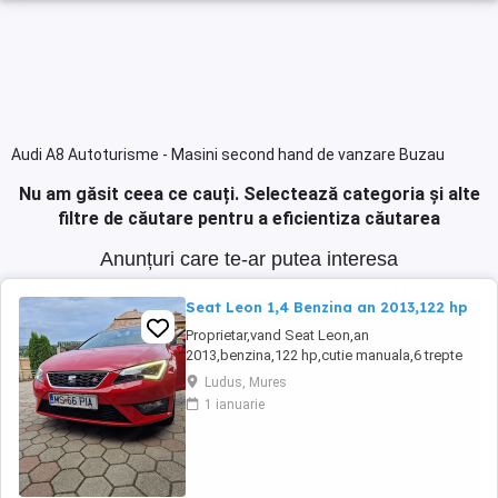
Audi A8 Autoturisme - Masini second hand de vanzare Buzau
Nu am găsit ceea ce cauți.
Selectează categoria și alte
filtre de căutare pentru a eficientiza căutarea
Anunțuri care te-ar putea interesa
Seat Leon 1,4 Benzina an 2013,122 hp
Proprietar,vand Seat Leon,an
2013,benzina,122 hp,cutie manuala,6 trepte
de viteza,alcantara,navigatie,stare perfecta
Ludus, Mures
tehnic si estetic,revizii anuale la max 6000
1 ianuarie
km,fiind a doua masina in familie,distributie
Continental,suspensie,discuri si placute frane
inlocuite. Dotari: Jante aliaj,comenzi
volan,dublu ...