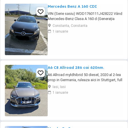
Mercedes Benz A 160 CDI
VIN (Serie sasiu) WDD1760111J428222 Vând
Mercedes-Benz Clasa A 160 d (Generația
W176 Facelift), o mașină compactă premium,
Constanta, Constanta
extrem de fiabilă și cu un consum excelent de
1 ianuarie
* Autoturismul a aparținut de la început unei
**reprezentanțe oficiale Mercedes-Benz**, de
unde a fost achiziționat de către mine în ...
A6 C8 Allroad 286 cai 620nm.
A6 Allroad myldhibrid 50 diesel, 2020 al 2-lea
prop in Germania, ruleaza aici in Stuttgart, full
istoric service pachet bussiness. Nu fac
Iasi, Iasi
schimburi!!! !!! detalii
1 ianuarie