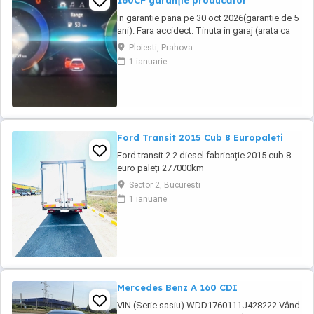
160CP garanție producător
In garantie pana pe 30 oct 2026(garantie de 5
ani). Fara accidect. Tinuta in garaj (arata ca
noua, nu are zgarieturi). Folosita doar la
Ploiesti, Prahova
naveta(30km zilnic). Nu are urme de uzura,
1 ianuarie
placutele si discurile nu sunt deloc uzate
datarita sistemului de franare regenerativa.
Masina are foarte multe dotari suplimentare ...
Ford Transit 2015 Cub 8 Europaleti
Ford transit 2.2 diesel fabricație 2015 cub 8
euro paleți 277000km
Sector 2, Bucuresti
1 ianuarie
Mercedes Benz A 160 CDI
VIN (Serie sasiu) WDD1760111J428222 Vând