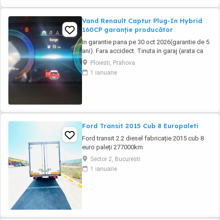
Vand Renault Captur Plug-In Hybrid
160CP garanție producător
In garantie pana pe 30 oct 2026(garantie de 5
ani). Fara accidect. Tinuta in garaj (arata ca
noua, nu are zgarieturi). Folosita doar la
Ploiesti, Prahova
naveta(30km zilnic). Nu are urme de uzura,
1 ianuarie
placutele si discurile nu sunt deloc uzate
datarita sistemului de franare regenerativa.
Masina are foarte multe dotari suplimentare ...
Ford Transit 2015 Cub 8 Europaleti
Ford transit 2.2 diesel fabricație 2015 cub 8
euro paleți 277000km
Sector 2, Bucuresti
1 ianuarie