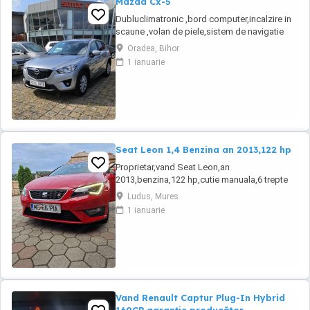
Mazda Cx-5
Dubluclimatronic ,bord computer,incalzire in
scaune ,volan de piele,sistem de navigatie
,închidere centralizata,pilot
Oradea, Bihor
automat,servo,proiectoare de ceata,comenzi
1 ianuarie
volan,senzori parcare fata și spate,geamuri
electrice,senzori lumina și ploaie,cotiera fata
spate,jante de aluminiu,8 x airbag ,oglinzi
electrice ...
Seat Leon 1,4 Benzina an 2013,122 hp
Proprietar,vand Seat Leon,an
2013,benzina,122 hp,cutie manuala,6 trepte
de viteza,alcantara,navigatie,stare perfecta
Ludus, Mures
tehnic si estetic,revizii anuale la max 6000
1 ianuarie
km,fiind a doua masina in familie,distributie
Continental,suspensie,discuri si placute frane
inlocuite. Dotari: Jante aliaj,comenzi
volan,dublu ...
Vand Renault Captur Plug-In Hybrid