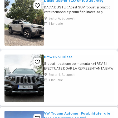
Dacia Duster ECO G-100 Journey
DACIA DUSTER Acest SUV robust și practic
este recunoscut pentru fiabilitatea sa și
costurile reduse de întreținere. Modelul oferă
Sector 6, Bucuresti
un nivel ridicat de confort și siguranță, fiind
1 ianuarie
potrivit atât pentru oraș, cât și pentru drumuri
lungi. Vehiculul dispune de dotări moderne și
este într-o stare foarte bună. 5 ...
BmwX3 3.0Diesel
5 locuri - tractiune permanenta 4x4 REVIZII
EFECTUATE DOAR LA REPREZENTANTA BMW
CUTIE AUTOMATA 8+1 TREPTE 3 moduri
Sector 4, Bucuresti
condus AUTOHOLD ASISTENT PLECARE DIN
1 ianuarie
RAMPA Camera frontala parbriz asistenta
schimbare faza lunga scurta si recunoastere
semne rutiere Keyless Go ! Pornire fara cheie
Keyless ...
VW Tiguan Automat Posibilitate rate