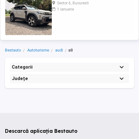
costurile reduse de întreținere. Modelul oferă
Sector 6, Bucuresti
un nivel ridicat de confort și siguranță, fiind
1 ianuarie
potrivit atât pentru oraș, cât și pentru drumuri
lungi. Vehiculul dispune de dotări moderne și
este într-o stare foarte bună. 5 ...
Bestauto
Autoturisme
audi
a8
Categorii
Județe
Descarcă aplicația Bestauto