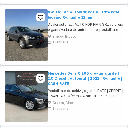
VW Tiguan Automat Posibilitate rate
leasing Garanție 12 luni
Dealer autorizat AUTO POP-RMN SRL va ofera
o gama variata de autoturisme, posibilitate
test drive si comenzi. Va asteptam in parcul
Brasov, Brasov
nostru pentru vizionari. * Posibilitate finantare,
1 ianuarie
rate leasing Garantie 12 luni ####FINANTARE-
Persoane fizice-Persoane Juridice-Contracte
de munca in strainatate### ...
Mercedes Benz C 200 d Avantgarde |
2.0 Diesel , Automat | 2022 | Garanție |
CASH RATE !
Posibilitate de achiziție și prin RATE | CREDIT |
FINANȚARE Oferim GARANȚIE 12 luni sau
10.000 km Mercedes-Benz C 200d 9G-Tronic
Oradea, Bihor
Avantgarde Motor - 2.0 diesel , Mild-hybrid
1 ianuarie
163 CP, Euro6 + motor electric 15 kW hibrid
Cutie viteze - ...