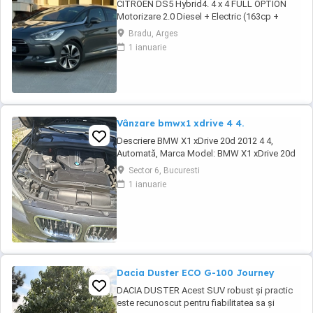
CITROEN DS5 Hybrid4. 4 x 4 FULL OPTION
Motorizare 2.0 Diesel + Electric (163cp +
37cp) Import Olanda 2024 - an fabricatie 2012
Bradu, Arges
. Cutie automata (Mod Sport) + Padele F1 .
1 ianuarie
Norma de poluare Euro 5 Plafon Panoramic
Interior piele full electric încălzire, memorie si
masaj Sistem Comfort Keyless ...
Vânzare bmwx1 xdrive 4 4.
Descriere BMW X1 xDrive 20d 2012 4 4,
Automată, Marca Model: BMW X1 xDrive 20d
(motorizare diesel, 190 CP, 4 4, transmisie
Sector 6, Bucuresti
automată) An fabricație: noiembrie 2012
1 ianuarie
Kilometraj: 215.000 km Culoare: gri scaune
încălzite Întreținere recentă Schimburi
efectuate în iunie 2026 plăcuțe de frână +
senzor, ...
Dacia Duster ECO G-100 Journey
DACIA DUSTER Acest SUV robust și practic
este recunoscut pentru fiabilitatea sa și