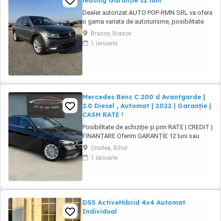
leasing Garanție 12 luni
Dealer autorizat AUTO POP-RMN SRL va ofera
o gama variata de autoturisme, posibilitate
test drive si comenzi. Va asteptam in parcul
Brasov, Brasov
nostru pentru vizionari. * Posibilitate finantare,
1 ianuarie
rate leasing Garantie 12 luni ####FINANTARE-
Persoane fizice-Persoane Juridice-Contracte
de munca in strainatate### ...
Mercedes Benz C 200 d Avantgarde |
2.0 Diesel , Automat | 2022 | Garanție |
CASH RATE !
Posibilitate de achiziție și prin RATE | CREDIT |
FINANȚARE Oferim GARANȚIE 12 luni sau
10.000 km Mercedes-Benz C 200d 9G-Tronic
Oradea, Bihor
Avantgarde Motor - 2.0 diesel , Mild-hybrid
1 ianuarie
163 CP, Euro6 + motor electric 15 kW hibrid
Cutie viteze - ...
DS5 ActiveHibrid 4x4 Automat
Individual