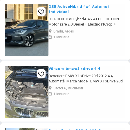
DS5 ActiveHibrid 4x4 Automat
Individual
CITROEN DS5 Hybrid4. 4 x 4 FULL OPTION
Motorizare 2.0 Diesel + Electric (163cp +
37cp) Import Olanda 2024 - an fabricatie 2012
Bradu, Arges
. Cutie automata (Mod Sport) + Padele F1 .
1 ianuarie
Norma de poluare Euro 5 Plafon Panoramic
Interior piele full electric încălzire, memorie si
masaj Sistem Comfort Keyless ...
Vânzare bmwx1 xdrive 4 4.
Descriere BMW X1 xDrive 20d 2012 4 4,
Automată, Marca Model: BMW X1 xDrive 20d
(motorizare diesel, 190 CP, 4 4, transmisie
Sector 6, Bucuresti
automată) An fabricație: noiembrie 2012
1 ianuarie
Kilometraj: 215.000 km Culoare: gri scaune
încălzite Întreținere recentă Schimburi
efectuate în iunie 2026 plăcuțe de frână +
senzor, ...