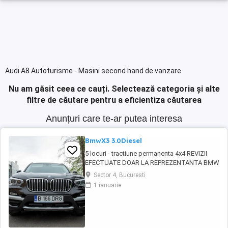
Audi A8 Autoturisme - Masini second hand de vanzare
Nu am găsit ceea ce cauți.
Selectează categoria și alte
filtre de căutare pentru a eficientiza căutarea
Anunțuri care te-ar putea interesa
BmwX3 3.0Diesel
5 locuri - tractiune permanenta 4x4 REVIZII
EFECTUATE DOAR LA REPREZENTANTA BMW
CUTIE AUTOMATA 8+1 TREPTE 3 moduri
Sector 4, Bucuresti
condus AUTOHOLD ASISTENT PLECARE DIN
1 ianuarie
RAMPA Camera frontala parbriz asistenta
schimbare faza lunga scurta si recunoastere
semne rutiere Keyless Go ! Pornire fara cheie
Keyless ...