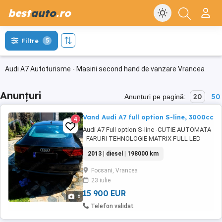
best
auto
.ro
Filtre
5
Audi A7 Autoturisme - Masini second hand de vanzare Vrancea
Anunțuri
20
50
Anunțuri pe pagină:
Vand Audi A7 full option S-line, 3000cc
4
Audi A7 Full option S-line -CUTIE AUTOMATA
- FARURI TEHNOLOGIE MATRIX FULL LED -
PROPRIETAR - Km absolut reali! -Head-up
2013 | diesel | 198000 km
display -Camere fata spate senzori 360 grade
- Ofer certificat fiscal pe loc! - INTERIOR S-
Focsani, Vrancea
LINE EDITION imbracate in piele Alcantara -
23 iulie
Scaune COMPETITION cu Multiple Reglaje
Electrice Inclusiv ...
15 900 EUR
6
Telefon validat