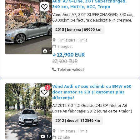
Audi A7 S-Line, 3.0T Supercharged,
340 cai, Matrix, ACC, Trapa
Vând Audi A7, 3.0T SUPERCHARGED, 340 cai,
68.000km pe factura de achiziție, in creștere,
import SUA cu daună în istoric fără airbaguri
2018 | benzina | 69990 km
declanșate. -Pachet exterior Sline -Faruri led
matrix -Adaptive cruise control -Lane assist -
Timisoara, Timis
Climatronic 3 zone -Scaune față electrice cu
3 august
încălzire, ventilație și ...
9
22,900 EUR
23,900 EUR
Telefon validat
Vând Audi a7 sau schimb cu BMW e60
2
doar motor se 2.0 și automat plus
diferența.!
A7 2012 3.0 TDI Quattro 245 CP Interior A8
Bose An fabricație: 2012 (curat carte + talon)
Motorizare: 3.0 Diesel 245 CP Euro 5 Cutie
2012 | diesel | 312546 km
automată Quattro Faruri Matrix Interior A8
Scaune full electrice Memorii scaune Sistem
Timisoara, Timis
audio Bose Cameră marșarier Soft Close ...
10
22 iulie