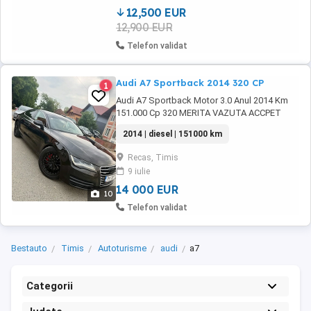
12,500 EUR
12,900 EUR
Telefon validat
Audi A7 Sportback 2014 320 CP
1
Audi A7 Sportback Motor 3.0 Anul 2014 Km
151.000 Cp 320 MERITA VAZUTA ACCPET
ORICE VERIFICARE Plăcuțele de frâna noi Ulei
2014 | diesel | 151000 km
și toate filtrele noi Dețin garanția cum a fost
luata din reprezentanța în anul 2022 cu 85.000
Recas, Timis
km Dotari: *Senzori parcare față și spate
9 iulie
*Camera marșarier *Tempomat *Comenzi
vocale *Comenzi ...
14 000 EUR
10
Telefon validat
Bestauto
Timis
Autoturisme
audi
a7
Categorii