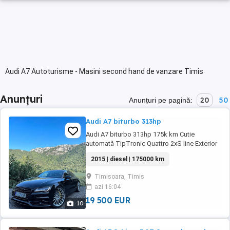
Audi A7 Autoturisme - Masini second hand de vanzare Timis
Anunțuri
20
50
Anunțuri pe pagină:
Audi A7 biturbo 313hp
Audi A7 biturbo 313hp 175k km Cutie
automată TipTronic Quattro 2xS line Exterior
S line black Suspensie pneumatica Jante r21
2015 | diesel | 175000 km
Faruri stopuri full led Trapa Camere 360
Distronic Lane assist Side assist Oglinzi
Timisoara, Timis
electrice Interior S line Scaune electrice
azi 16:04
Memorie scaun șofer Volan cu reglaj electric
Volan ...
19 500 EUR
10