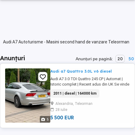
Audi A7 Autoturisme - Masini second hand de vanzare Teleorman
Anunțuri
20
50
Anunțuri pe pagină:
Audi a7 Quattro 3.0L v6 diesel
Audi A7 3.0 TDI Quattro 245 CP | Automat |
Istoric complet | Recent adus din UK Se vinde
Audi A7 3.0 TDI Quattro, 245 CP, cutie
2011 | diesel | 164000 km
automată, în stare foarte bună atât mecanic,
cât și estetic. Mașina este recent adusă din
Alexandria, Teleorman
Marea Britanie, cu istoric complet de service
28 iulie
și toate actele la zi. Detalii: * ...
5 500 EUR
5