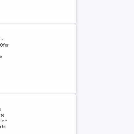
 -
(Ofer
le
l
rte
te *
rte