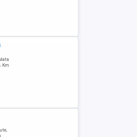
i
ulata
%. Km
ute,
n