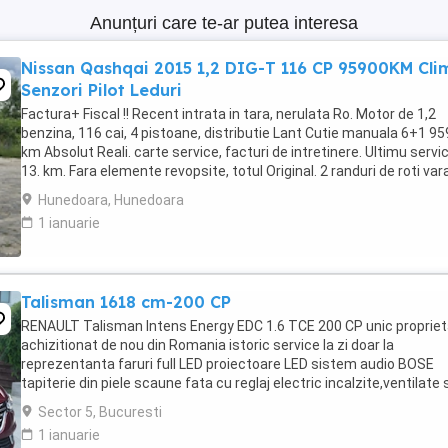
Anunțuri care te-ar putea interesa
Nissan Qashqai 2015 1,2 DIG-T 116 CP 95900KM Cli
Senzori Pilot Leduri
Factura+ Fiscal !! Recent intrata in tara, nerulata Ro. Motor de 1,2
benzina, 116 cai, 4 pistoane, distributie Lant Cutie manuala 6+1 9
km Absolut Reali. carte service, facturi de intretinere. Ultimu servic
13. km. Fara elemente revopsite, totul Original. 2 randuri de roti var
jante Aliaj ...
Hunedoara, Hunedoara
1 ianuarie
Talisman 1618 cm-200 CP
RENAULT Talisman Intens Energy EDC 1.6 TCE 200 CP unic proprieta
achizitionat de nou din Romania istoric service la zi doar la
reprezentanta faruri full LED proiectoare LED sistem audio BOSE
tapiterie din piele scaune fata cu reglaj electric incalzite,ventilate 
functie de masaj ...
Sector 5, Bucuresti
1 ianuarie