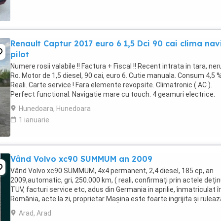
Renault Captur 2017 euro 6 1,5 Dci 90 cai clima nav
pilot
Numere rosii valabile !! Factura + Fiscal !! Recent intrata in tara, ner
Ro. Motor de 1,5 diesel, 90 cai, euro 6. Cutie manuala. Consum 4,5 
Reali. Carte service ! Fara elemente revopsite. Climatronic ( AC ).
Perfect functional. Navigatie mare cu touch. 4 geamuri electrice.
Oglinzi electrice. ...
Hunedoara, Hunedoara
1 ianuarie
Vând Volvo xc90 SUMMUM an 2009
Vând Volvo xc90 SUMMUM, 4x4 permanent, 2,4 diesel, 185 cp, an
2009,automatic, gri, 250.000 km, ( reali, confirmați prin actele dețin
TUV, facturi service etc, adus din Germania in aprilie, înmatriculat î
România, acte la zi, proprietar Mașina este foarte ingrijita și ruleaz
perfect, vopsea originala ...
Arad, Arad