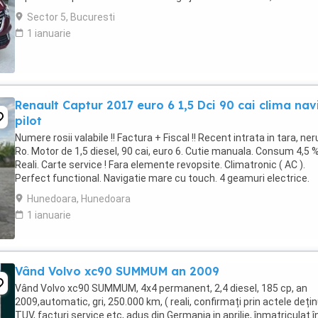
functie de masaj ...
Sector 5, Bucuresti
1 ianuarie
Renault Captur 2017 euro 6 1,5 Dci 90 cai clima nav
pilot
Numere rosii valabile !! Factura + Fiscal !! Recent intrata in tara, ner
Ro. Motor de 1,5 diesel, 90 cai, euro 6. Cutie manuala. Consum 4,5 
Reali. Carte service ! Fara elemente revopsite. Climatronic ( AC ).
Perfect functional. Navigatie mare cu touch. 4 geamuri electrice.
Oglinzi electrice. ...
Hunedoara, Hunedoara
1 ianuarie
Vând Volvo xc90 SUMMUM an 2009
Vând Volvo xc90 SUMMUM, 4x4 permanent, 2,4 diesel, 185 cp, an
2009,automatic, gri, 250.000 km, ( reali, confirmați prin actele dețin
TUV, facturi service etc, adus din Germania in aprilie, înmatriculat î