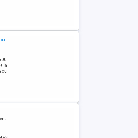
ma
5900
e la
a cu
r -
si cu