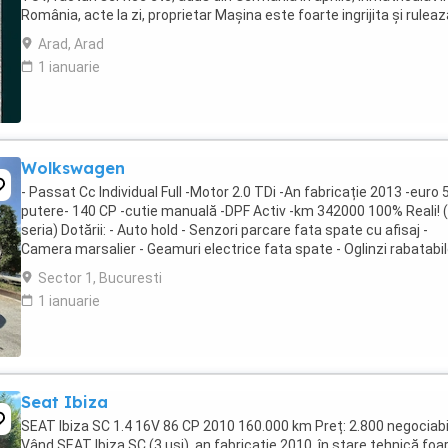
România, acte la zi, proprietar Mașina este foarte ingrijita și ruleaz
perfect, vopsea originala ...
Arad, Arad
1 ianuarie
Wolkswagen
- Passat Cc Individual Full -Motor 2.0 TDi -An fabricație 2013 -euro 5
putere- 140 CP -cutie manuală -DPF Activ -km 342000 100% Reali! 
seria) Dotării: - Auto hold - Senzori parcare fata spate cu afisaj -
Camera marsalier - Geamuri electrice fata spate - Oglinzi rabatabi
electric si ...
Sector 1, Bucuresti
1 ianuarie
Seat Ibiza
SEAT Ibiza SC 1.4 16V 86 CP 2010 160.000 km Preț: 2.800 negociabi
Vând SEAT Ibiza SC (3 uși), an fabricație 2010, în stare tehnică foa