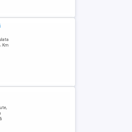
i
ulata
%. Km
ute,
n
ă