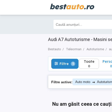
best
auto
.ro
Toate
Perso
Filtre
5
0
0
Audi A7 Autoturisme - Masini 
Bestauto
Teleorman
Autoturisme
a
Toate
Pers
Filtre
5
0
→
Filtre active:
Auto moto
Autoturis
Nu am găsit ceea ce cauți