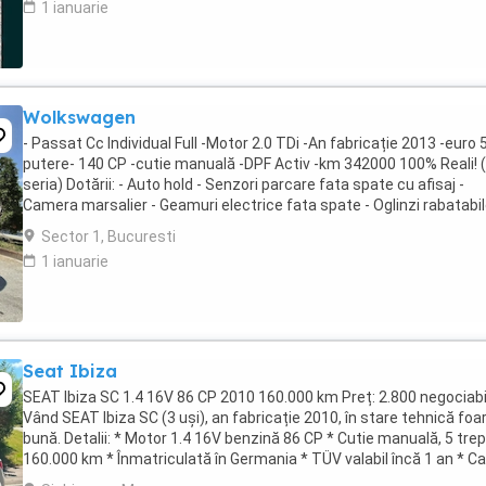
1 ianuarie
Wolkswagen
- Passat Cc Individual Full -Motor 2.0 TDi -An fabricație 2013 -euro 5
putere- 140 CP -cutie manuală -DPF Activ -km 342000 100% Reali! 
seria) Dotării: - Auto hold - Senzori parcare fata spate cu afisaj -
Camera marsalier - Geamuri electrice fata spate - Oglinzi rabatabi
electric si ...
Sector 1, Bucuresti
1 ianuarie
Seat Ibiza
SEAT Ibiza SC 1.4 16V 86 CP 2010 160.000 km Preț: 2.800 negociabi
Vând SEAT Ibiza SC (3 uși), an fabricație 2010, în stare tehnică foa
bună. Detalii: * Motor 1.4 16V benzină 86 CP * Cutie manuală, 5 trep
160.000 km * Înmatriculată în Germania * TÜV valabil încă 1 an * Ca
de service * ...