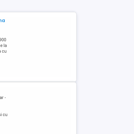
ma
5900
e la
a cu
r -
si cu