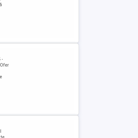
ă
 -
(Ofer
le
l
rte