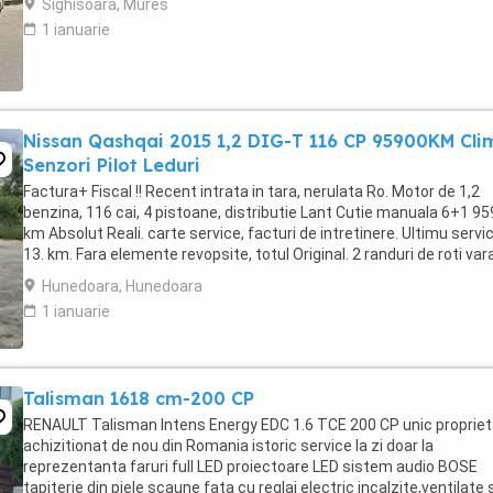
Sighisoara, Mures
1 ianuarie
Nissan Qashqai 2015 1,2 DIG-T 116 CP 95900KM Cli
Senzori Pilot Leduri
Factura+ Fiscal !! Recent intrata in tara, nerulata Ro. Motor de 1,2
benzina, 116 cai, 4 pistoane, distributie Lant Cutie manuala 6+1 9
km Absolut Reali. carte service, facturi de intretinere. Ultimu servic
13. km. Fara elemente revopsite, totul Original. 2 randuri de roti var
jante Aliaj ...
Hunedoara, Hunedoara
1 ianuarie
Talisman 1618 cm-200 CP
RENAULT Talisman Intens Energy EDC 1.6 TCE 200 CP unic proprieta
achizitionat de nou din Romania istoric service la zi doar la
reprezentanta faruri full LED proiectoare LED sistem audio BOSE
tapiterie din piele scaune fata cu reglaj electric incalzite,ventilate 