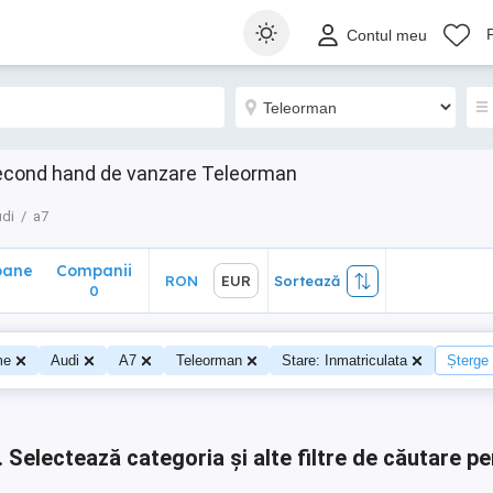
ane
Companii
RON
EUR
Sortează
Contul meu
0
second hand de vanzare Teleorman
udi
a7
oane
Companii
RON
EUR
Sortează
0
0
me
Audi
A7
Teleorman
Stare: Inmatriculata
Șterge t
.
Selectează categoria și alte filtre de căutare pe